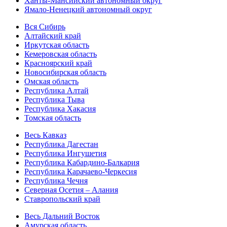
Ханты-Мансийский автономный округ
Ямало-Ненецкий автономный округ
Вся Сибирь
Алтайский край
Иркутская область
Кемеровская область
Красноярский край
Новосибирская область
Омская область
Республика Алтай
Республика Тыва
Республика Хакасия
Томская область
Весь Кавказ
Республика Дагестан
Республика Ингушетия
Республика Кабардино-Балкария
Республика Карачаево-Черкесия
Республика Чечня
Северная Осетия – Алания
Ставропольский край
Весь Дальний Восток
Амурская область