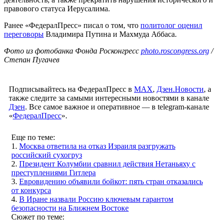
правового статуса Иерусалима.
Ранее «ФедералПресс» писал о том, что
политолог оценил
переговоры
Владимира Путина и Махмуда Аббаса.
Фото из фотобанка Фонда Росконгресс
photo.roscongress.org
/
Степан Пугачев
Подписывайтесь на ФедералПресс в
МАХ
,
Дзен.Новости
, а
также следите за самыми интересными новостями в канале
Дзен
. Все самое важное и оперативное — в telegram-канале
«
ФедералПресс
».
Еще по теме:
1.
Москва ответила на отказ Израиля разгружать
российский сухогруз
2.
Президент Колумбии сравнил действия Нетаньяху с
преступлениями Гитлера
3.
Евровидению объявили бойкот: пять стран отказались
от конкурса
4.
В Иране назвали Россию ключевым гарантом
безопасности на Ближнем Востоке
Сюжет по теме: