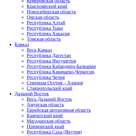
Кемеровская область
Красноярский край
Новосибирская область
Омская область
Республика Алтай
Республика Тыва
Республика Хакасия
Томская область
Кавказ
Весь Кавказ
Республика Дагестан
Республика Ингушетия
Республика Кабардино-Балкария
Республика Карачаево-Черкесия
Республика Чечня
Северная Осетия – Алания
Ставропольский край
Дальний Восток
Весь Дальний Восток
Амурская область
Еврейская автономная область
Камчатский край
Магаданская область
Приморский край
Республика Саха (Якутия)