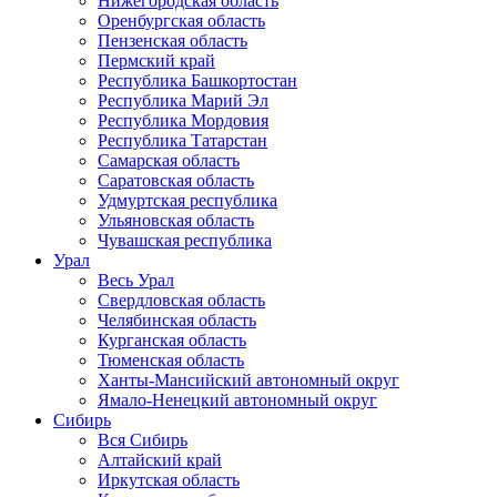
Нижегородская область
Оренбургская область
Пензенская область
Пермский край
Республика Башкортостан
Республика Марий Эл
Республика Мордовия
Республика Татарстан
Самарская область
Саратовская область
Удмуртская республика
Ульяновская область
Чувашская республика
Урал
Весь Урал
Свердловская область
Челябинская область
Курганская область
Тюменская область
Ханты-Мансийский автономный округ
Ямало-Ненецкий автономный округ
Сибирь
Вся Сибирь
Алтайский край
Иркутская область