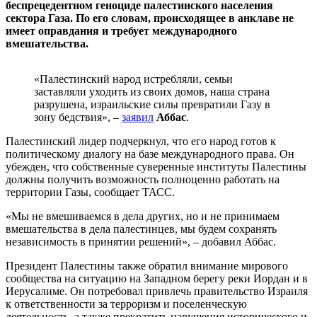
беспрецедентном геноциде палестинского населения
сектора Газа. По его словам, происходящее в анклаве не
имеет оправдания и требует международного
вмешательства.
«Палестинский народ истребляли, семьи
заставляли уходить из своих домов, наша страна
разрушена, израильские силы превратили Газу в
зону бедствия», –
заявил
Аббас
.
Палестинский лидер подчеркнул, что его народ готов к
политическому диалогу на базе международного права. Он
убежден, что собственные суверенные институты Палестины
должны получить возможность полноценно работать на
территории Газы, сообщает ТАСС.
«Мы не вмешиваемся в дела других, но и не принимаем
вмешательства в дела палестинцев, мы будем сохранять
независимость в принятии решений», – добавил Аббас.
Президент Палестины также обратил внимание мирового
сообщества на ситуацию на Западном берегу реки Иордан и в
Иерусалиме. Он потребовал привлечь правительство Израиля
к ответственности за терроризм и поселенческую
деятельность, а также прекратить нарушения исторического и