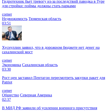
Гидротехник бьет тревогу из-за последствий паводка в Туре
для стройки: поймы должны стать парками
corner
Недвижимость
Тюменская область
03:51
Хуснуллин заявил, что в дорожном бюджете нет денег на
сахалинский мост
corner
Экономика
Сахалинская область
03:30
Рост цен заставил Пентагон пересмотреть закупки ракет для
Patriot
corner
Общество
Северная Америка
02:37
В МИД РФ заявили об усилении военного присутствия