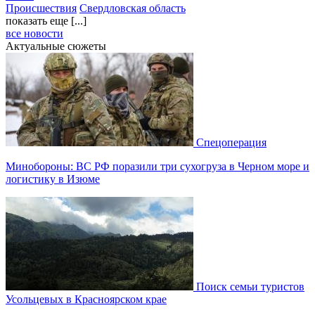
Происшествия
Свердловская область
показать еще [...]
все новости
Актуальные сюжеты
Спецоперация
Минобороны: ВС РФ поразили три сухогруза в Черном море и
логистику в Изюме
Поиск семьи туристов
Усольцевых в Красноярском крае