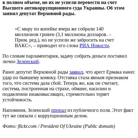
в полном объеме, но их не успели перевести на счет
Высшего антикоррупционного суда Украины. Об этом
заявил депутат Верховной рады.
«‎С миру по копейке вчера же собрали 140
миллионов гривен (3,1 миллиона долларов. –
Прим. ред.), но не успели же забросить на счет
ВАКС», – приводит его слова
РИА Новости
.
По словам парламентария, задачу собрать деньги поставил
лично
Зеленский
.
Ранее депутат Верховной рады
заявил
, что арест Ермака нанес
удар по бывшему комику. Отставка стала явным признаком
того, что система дала сбой. Теперь же, как он считает,
система, построенная на страхе, обмане, насилии и
подавлении инакомыслящих, стремительно теряет
устойчивость.
Напомним, Зеленский
пропал
из публичного поля. Этот факт
тут же связали с коррупционным делом.
Фото: flickr.com / President Of Ukraine (Public domain)