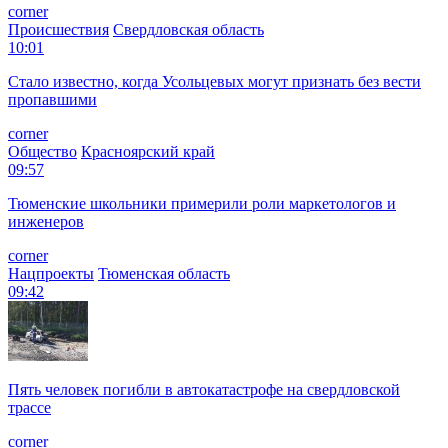
corner
Происшествия
Свердловская область
10:01
Стало известно, когда Усольцевых могут признать без вести
пропавшими
corner
Общество
Красноярский край
09:57
Тюменские школьники примерили роли маркетологов и
инженеров
corner
Нацпроекты
Тюменская область
09:42
Пять человек погибли в автокатастрофе на свердловской
трассе
corner