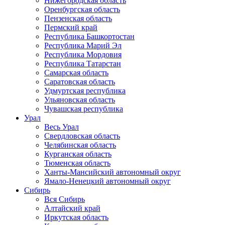
Нижегородская область
Оренбургская область
Пензенская область
Пермский край
Республика Башкортостан
Республика Марий Эл
Республика Мордовия
Республика Татарстан
Самарская область
Саратовская область
Удмуртская республика
Ульяновская область
Чувашская республика
Урал
Весь Урал
Свердловская область
Челябинская область
Курганская область
Тюменская область
Ханты-Мансийский автономный округ
Ямало-Ненецкий автономный округ
Сибирь
Вся Сибирь
Алтайский край
Иркутская область