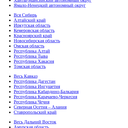
Ханты-Мансийский автономный округ
Ямало-Ненецкий автономный округ
Вся Сибирь
Алтайский край
Иркутская область
Кемеровская область
Красноярский край
Новосибирская область
Омская область
Республика Алтай
Республика Тыва
Республика Хакасия
Томская область
Весь Кавказ
Республика Дагестан
Республика Ингушетия
Республика Кабардино-Балкария
Республика Карачаево-Черкесия
Республика Чечня
Северная Осетия – Алания
Ставропольский край
Весь Дальний Восток
Амурская область