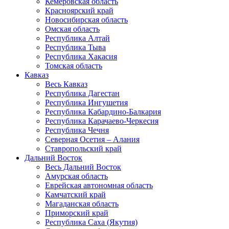
Кемеровская область
Красноярский край
Новосибирская область
Омская область
Республика Алтай
Республика Тыва
Республика Хакасия
Томская область
Кавказ
Весь Кавказ
Республика Дагестан
Республика Ингушетия
Республика Кабардино-Балкария
Республика Карачаево-Черкесия
Республика Чечня
Северная Осетия – Алания
Ставропольский край
Дальний Восток
Весь Дальний Восток
Амурская область
Еврейская автономная область
Камчатский край
Магаданская область
Приморский край
Республика Саха (Якутия)