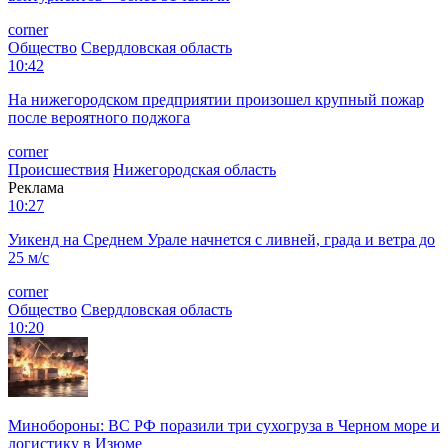
corner
Общество
Свердловская область
10:42
На нижегородском предприятии произошел крупный пожар
после вероятного поджога
corner
Происшествия
Нижегородская область
Реклама
10:27
Уикенд на Среднем Урале начнется с ливней, града и ветра до
25 м/с
corner
Общество
Свердловская область
10:20
Минобороны: ВС РФ поразили три сухогруза в Черном море и
логистику в Изюме