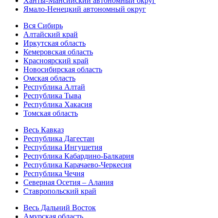
Ханты-Мансийский автономный округ
Ямало-Ненецкий автономный округ
Вся Сибирь
Алтайский край
Иркутская область
Кемеровская область
Красноярский край
Новосибирская область
Омская область
Республика Алтай
Республика Тыва
Республика Хакасия
Томская область
Весь Кавказ
Республика Дагестан
Республика Ингушетия
Республика Кабардино-Балкария
Республика Карачаево-Черкесия
Республика Чечня
Северная Осетия – Алания
Ставропольский край
Весь Дальний Восток
Амурская область