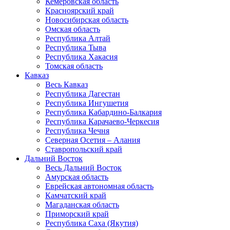
Кемеровская область
Красноярский край
Новосибирская область
Омская область
Республика Алтай
Республика Тыва
Республика Хакасия
Томская область
Кавказ
Весь Кавказ
Республика Дагестан
Республика Ингушетия
Республика Кабардино-Балкария
Республика Карачаево-Черкесия
Республика Чечня
Северная Осетия – Алания
Ставропольский край
Дальний Восток
Весь Дальний Восток
Амурская область
Еврейская автономная область
Камчатский край
Магаданская область
Приморский край
Республика Саха (Якутия)