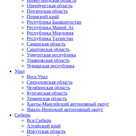
Нижегородская область
Оренбургская область
Пензенская область
Пермский край
Республика Башкортостан
Республика Марий Эл
Республика Мордовия
Республика Татарстан
Самарская область
Саратовская область
Удмуртская республика
Ульяновская область
Чувашская республика
Урал
Весь Урал
Свердловская область
Челябинская область
Курганская область
Тюменская область
Ханты-Мансийский автономный округ
Ямало-Ненецкий автономный округ
Сибирь
Вся Сибирь
Алтайский край
Иркутская область