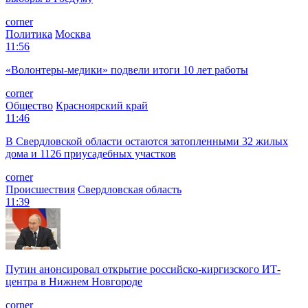
corner
Политика
Москва
11:56
«Волонтеры-медики» подвели итоги 10 лет работы
corner
Общество
Красноярский край
11:46
В Свердловской области остаются затопленными 32 жилых
дома и 1126 приусадебных участков
corner
Происшествия
Свердловская область
11:39
Путин анонсировал открытие российско-киргизского ИТ-
центра в Нижнем Новгороде
corner