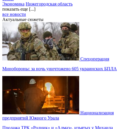
Экономика
Нижегородская область
показать еще [...]
все новости
Актуальные сюжеты
Спецоперация
Минобороны: за ночь уничтожено 605 украинских БПЛА
Национализация
предприятий Южного Урала
Продажа ТРК «Родник» и «Алмаз», изъятых у Михаила