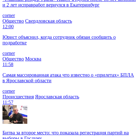
и 2 лет исправработ вернулся в Екатеринбург
corner
Общество
Свердловская область
12:00
Юрист объяснил, когда сотрудник обязан сообщить о
подработке
corner
Общество
Москва
11:58
Самая массированная атака что известно о «прилетах» БПЛА
в Ярославской области
corner
Происшествия
Ярославская область
11:57
Битва за второе место: что показала регистрация партий на
выборы в Госдуму