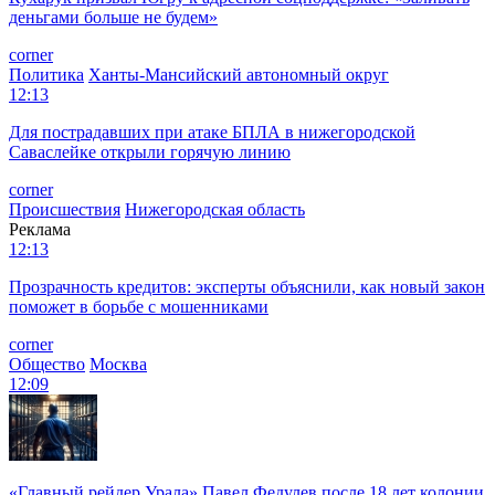
деньгами больше не будем»
corner
Политика
Ханты-Мансийский автономный округ
12:13
Для пострадавших при атаке БПЛА в нижегородской
Саваслейке открыли горячую линию
corner
Происшествия
Нижегородская область
Реклама
12:13
Прозрачность кредитов: эксперты объяснили, как новый закон
поможет в борьбе с мошенниками
corner
Общество
Москва
12:09
«Главный рейдер Урала» Павел Федулев после 18 лет колонии