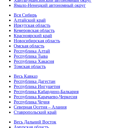
Ханты-Мансийский автономный округ
Ямало-Ненецкий автономный округ
Вся Сибирь
Алтайский край
Иркутская область
Кемеровская область
Красноярский край
Новосибирская область
Омская область
Республика Алтай
Республика Тыва
Республика Хакасия
Томская область
Весь Кавказ
Республика Дагестан
Республика Ингушетия
Республика Кабардино-Балкария
Республика Карачаево-Черкесия
Республика Чечня
Северная Осетия – Алания
Ставропольский край
Весь Дальний Восток
Амурская область