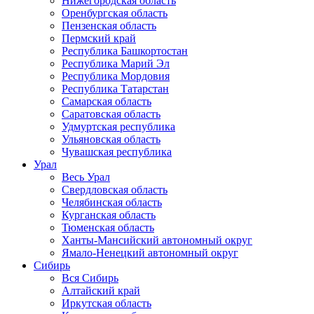
Нижегородская область
Оренбургская область
Пензенская область
Пермский край
Республика Башкортостан
Республика Марий Эл
Республика Мордовия
Республика Татарстан
Самарская область
Саратовская область
Удмуртская республика
Ульяновская область
Чувашская республика
Урал
Весь Урал
Свердловская область
Челябинская область
Курганская область
Тюменская область
Ханты-Мансийский автономный округ
Ямало-Ненецкий автономный округ
Сибирь
Вся Сибирь
Алтайский край
Иркутская область