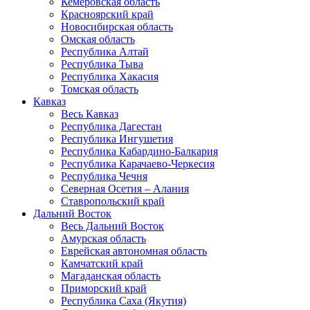
Кемеровская область
Красноярский край
Новосибирская область
Омская область
Республика Алтай
Республика Тыва
Республика Хакасия
Томская область
Кавказ
Весь Кавказ
Республика Дагестан
Республика Ингушетия
Республика Кабардино-Балкария
Республика Карачаево-Черкесия
Республика Чечня
Северная Осетия – Алания
Ставропольский край
Дальний Восток
Весь Дальний Восток
Амурская область
Еврейская автономная область
Камчатский край
Магаданская область
Приморский край
Республика Саха (Якутия)