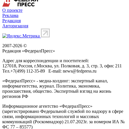
О проекте
Реклама
Редакция
Авторизация
2007-2026 ©
Редакция «
ФедералПресс
»
Адрес для корреспонденции и посетителей:
127018
, Россия, г.
Москва
,
ул. Полковая, д. 3, стр. 3
, офис 211
Тел.
+7(499) 112-35-89
E-mail:
news@fedpress.ru
«ФедералПресс» - медиа-холдинг: экспертный канал,
информагентства, журнал. Политика, экономика,
происшествия, общество. Экспертный взгляд на жизнь
регионов РФ
Информационное агентство «ФедералПресс»
(зарегистрировано Федеральной службой по надзору в сфере
связи, информационных технологий и массовых
коммуникаций (Роскомнадзор) 21.07.2023г. за номером ИА №
ФС 77 – 85577)