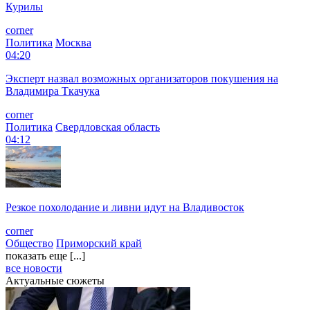
Курилы
corner
Политика
Москва
04:20
Эксперт назвал возможных организаторов покушения на
Владимира Ткачука
corner
Политика
Свердловская область
04:12
Резкое похолодание и ливни идут на Владивосток
corner
Общество
Приморский край
показать еще [...]
все новости
Актуальные сюжеты