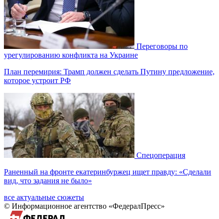
Переговоры по
урегулированию конфликта на Украине
План перемирия: Трамп должен сделать Путину предложение,
которое устроит РФ
Спецоперация
Раненный на фронте екатеринбуржец ищет правду: «Сделали
вид, что задания не было»
все актуальные сюжеты
© Информационное агентство «ФедералПресс»