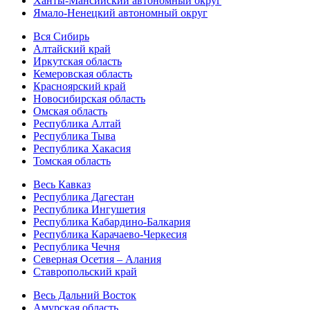
Ханты-Мансийский автономный округ
Ямало-Ненецкий автономный округ
Вся Сибирь
Алтайский край
Иркутская область
Кемеровская область
Красноярский край
Новосибирская область
Омская область
Республика Алтай
Республика Тыва
Республика Хакасия
Томская область
Весь Кавказ
Республика Дагестан
Республика Ингушетия
Республика Кабардино-Балкария
Республика Карачаево-Черкесия
Республика Чечня
Северная Осетия – Алания
Ставропольский край
Весь Дальний Восток
Амурская область