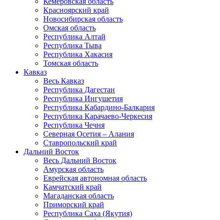
Кемеровская область
Красноярский край
Новосибирская область
Омская область
Республика Алтай
Республика Тыва
Республика Хакасия
Томская область
Кавказ
Весь Кавказ
Республика Дагестан
Республика Ингушетия
Республика Кабардино-Балкария
Республика Карачаево-Черкесия
Республика Чечня
Северная Осетия – Алания
Ставропольский край
Дальний Восток
Весь Дальний Восток
Амурская область
Еврейская автономная область
Камчатский край
Магаданская область
Приморский край
Республика Саха (Якутия)