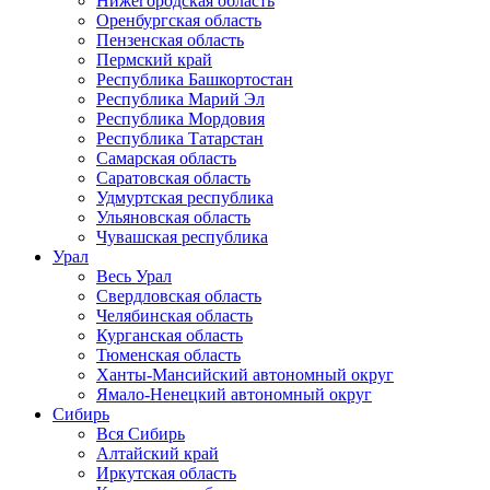
Нижегородская область
Оренбургская область
Пензенская область
Пермский край
Республика Башкортостан
Республика Марий Эл
Республика Мордовия
Республика Татарстан
Самарская область
Саратовская область
Удмуртская республика
Ульяновская область
Чувашская республика
Урал
Весь Урал
Свердловская область
Челябинская область
Курганская область
Тюменская область
Ханты-Мансийский автономный округ
Ямало-Ненецкий автономный округ
Сибирь
Вся Сибирь
Алтайский край
Иркутская область