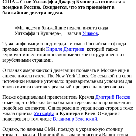
США – Стив Уиткофф и Джаред Кушнер – готовятся к
поездке в Россию. Ожидается, что это произойдет в
ближайшие две-три недели.
«Мы ждем в ближайшие недели визита сюда
Уиткоффа и Кушнера», – заявил
Ушаков
.
Ту же информацию подтвердил и глава Российского фонда
прямых инвестиций
Кирилл Дмитриев
, который также
курирует инвестиционно-экономическое сотрудничество с
зарубежными странами.
О планах американской делегации побывать в Москве еще в
апреле писала газета The New York Times. Со ссылкой на свои
источники издание уточняло: предварительным условием для
такого визита считался реальный прогресс на переговорах.
Позже официальный представитель Кремля
Дмитрий Песков
отмечал, что Москва была бы заинтересована в продолжении
подобных контактов. Одновременно украинская сторона тоже
ждала приезда
Уиткоффа
и
Кушнера
в Киев. Ожидания
подогревал в том числе
Владимир Зеленский
.
Однако, по данным СМИ, поездку в украинскую столицу
тогда отложили. Причиной называли опасения Вашингтона,