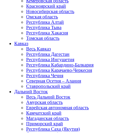
Кемеровская область
Красноярский край
Новосибирская область
Омская область
Республика Алтай
Республика Тыва
Республика Хакасия
Томская область
Кавказ
Весь Кавказ
Республика Дагестан
Республика Ингушетия
Республика Кабардино-Балкария
Республика Карачаево-Черкесия
Республика Чечня
Северная Осетия – Алания
Ставропольский край
Дальний Восток
Весь Дальний Восток
Амурская область
Еврейская автономная область
Камчатский край
Магаданская область
Приморский край
Республика Саха (Якутия)