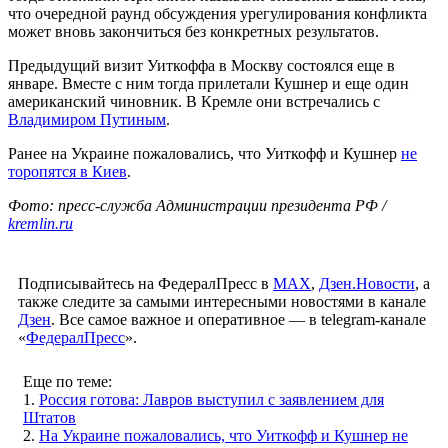
что очередной раунд обсуждения урегулирования конфликта
может вновь закончиться без конкретных результатов.
Предыдущий визит Уиткоффа в Москву состоялся еще в
январе. Вместе с ним тогда прилетали Кушнер и еще один
американский чиновник. В Кремле они встречались с
Владимиром Путиным
.
Ранее на Украине пожаловались, что Уиткофф и Кушнер
не
торопятся в Киев
.
Фото: пресс-служба Администрации президента РФ /
kremlin.ru
Подписывайтесь на ФедералПресс в
МАХ
,
Дзен.Новости
, а
также следите за самыми интересными новостями в канале
Дзен
. Все самое важное и оперативное — в telegram-канале
«
ФедералПресс
».
Еще по теме:
1.
Россия готова: Лавров выступил с заявлением для
Штатов
2.
На Украине пожаловались, что Уиткофф и Кушнер не