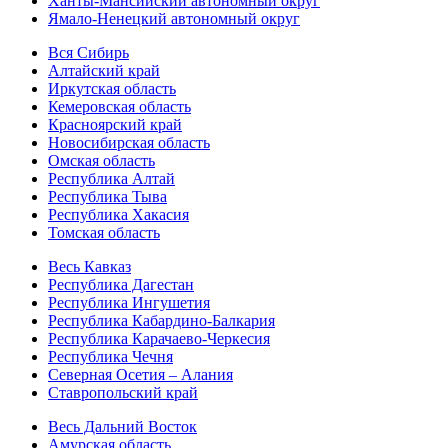
Ханты-Мансийский автономный округ
Ямало-Ненецкий автономный округ
Вся Сибирь
Алтайский край
Иркутская область
Кемеровская область
Красноярский край
Новосибирская область
Омская область
Республика Алтай
Республика Тыва
Республика Хакасия
Томская область
Весь Кавказ
Республика Дагестан
Республика Ингушетия
Республика Кабардино-Балкария
Республика Карачаево-Черкесия
Республика Чечня
Северная Осетия – Алания
Ставропольский край
Весь Дальний Восток
Амурская область