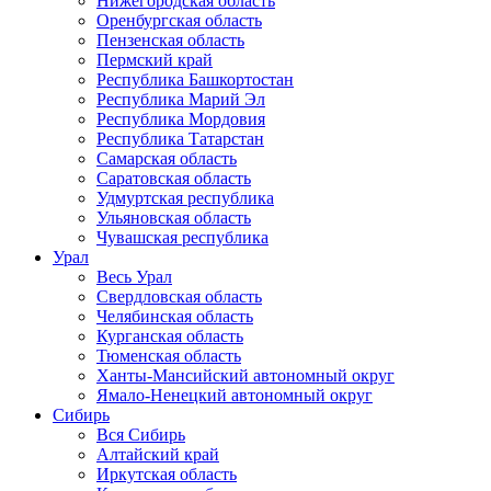
Нижегородская область
Оренбургская область
Пензенская область
Пермский край
Республика Башкортостан
Республика Марий Эл
Республика Мордовия
Республика Татарстан
Самарская область
Саратовская область
Удмуртская республика
Ульяновская область
Чувашская республика
Урал
Весь Урал
Свердловская область
Челябинская область
Курганская область
Тюменская область
Ханты-Мансийский автономный округ
Ямало-Ненецкий автономный округ
Сибирь
Вся Сибирь
Алтайский край
Иркутская область