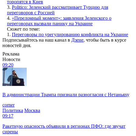
торопятся в Киев
3.
Politico: Зеленский рассматривает Турцию для
переговоров с Россией
4.
«‎Переломный момент»: заявления Зеленского о
переговорах вызвали панику на Украине
Сюжет по теме:
1.
Переговоры по урегулированию конфликта на Украине
Подписывайтесь на наш канал в
Дзене
, чтобы быть в курсе
новостей дня.
Реклама
Новости
09:20
В администрации Трампа признали разногласия с Нетаньяху
corner
Политика
Москва
09:17
Ракетную опасность объявили в регионах ПФО: где звучат
сирены