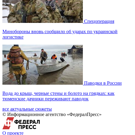
Спецоперация
Минобороны вновь сообщило об ударах по украинской
логистике
Паводки в России
Вода до крыш, черные стены и болото на грядках: как
тюменские дачники переживают паводок
все актуальные сюжеты
© Информационное агентство «ФедералПресс»
О проекте