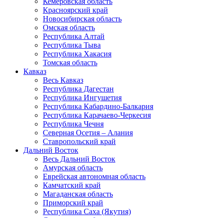
Кемеровская область
Красноярский край
Новосибирская область
Омская область
Республика Алтай
Республика Тыва
Республика Хакасия
Томская область
Кавказ
Весь Кавказ
Республика Дагестан
Республика Ингушетия
Республика Кабардино-Балкария
Республика Карачаево-Черкесия
Республика Чечня
Северная Осетия – Алания
Ставропольский край
Дальний Восток
Весь Дальний Восток
Амурская область
Еврейская автономная область
Камчатский край
Магаданская область
Приморский край
Республика Саха (Якутия)