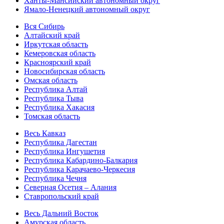
Ханты-Мансийский автономный округ
Ямало-Ненецкий автономный округ
Вся Сибирь
Алтайский край
Иркутская область
Кемеровская область
Красноярский край
Новосибирская область
Омская область
Республика Алтай
Республика Тыва
Республика Хакасия
Томская область
Весь Кавказ
Республика Дагестан
Республика Ингушетия
Республика Кабардино-Балкария
Республика Карачаево-Черкесия
Республика Чечня
Северная Осетия – Алания
Ставропольский край
Весь Дальний Восток
Амурская область