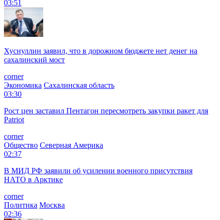
03:51
Хуснуллин заявил, что в дорожном бюджете нет денег на
сахалинский мост
corner
Экономика
Сахалинская область
03:30
Рост цен заставил Пентагон пересмотреть закупки ракет для
Patriot
corner
Общество
Северная Америка
02:37
В МИД РФ заявили об усилении военного присутствия
НАТО в Арктике
corner
Политика
Москва
02:36