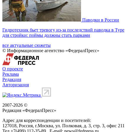
Паводки в России
Гидротехник бьет тревогу из-за последствий паводка в Туре
для стройки: поймы должны стать парками
все актуальные сюжеты
© Информационное агентство «ФедералПресс»
О проекте
Реклама
Редакция
Авторизация
2007-2026 ©
Редакция «
ФедералПресс
»
Адрес для корреспонденции и посетителей:
127018
, Россия, г.
Москва
,
ул. Полковая, д. 3, стр. 3
, офис 211
Тел.
+7(499) 112-35-89
E-mail:
news@fedpress.ru