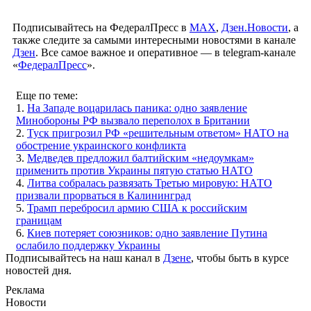
Подписывайтесь на ФедералПресс в
МАХ
,
Дзен.Новости
, а
также следите за самыми интересными новостями в канале
Дзен
. Все самое важное и оперативное — в telegram-канале
«
ФедералПресс
».
Еще по теме:
1.
На Западе воцарилась паника: одно заявление
Минобороны РФ вызвало переполох в Британии
2.
Туск пригрозил РФ «решительным ответом» НАТО на
обострение украинского конфликта
3.
Медведев предложил балтийским «недоумкам»
применить против Украины пятую статью НАТО
4.
Литва собралась развязать Третью мировую: НАТО
призвали прорваться в Калининград
5.
Трамп перебросил армию США к российским
границам
6.
Киев потеряет союзников: одно заявление Путина
ослабило поддержку Украины
Подписывайтесь на наш канал в
Дзене
, чтобы быть в курсе
новостей дня.
Реклама
Новости