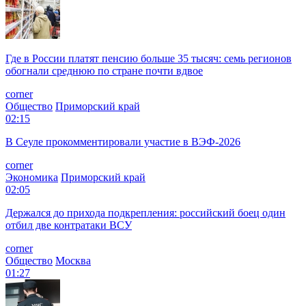
Где в России платят пенсию больше 35 тысяч: семь регионов
обогнали среднюю по стране почти вдвое
corner
Общество
Приморский край
02:15
В Сеуле прокомментировали участие в ВЭФ-2026
corner
Экономика
Приморский край
02:05
Держался до прихода подкрепления: российский боец один
отбил две контратаки ВСУ
corner
Общество
Москва
01:27