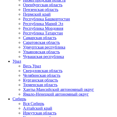
Нижегородская область
Оренбургская область
Пензенская область
Пермский край
Республика Башкортостан
Республика Марий Эл
Республика Мордовия
Республика Татарстан
Самарская область
Саратовская область
Удмуртская республика
Ульяновская область
Чувашская республика
Урал
Весь Урал
Свердловская область
Челябинская область
Курганская область
Тюменская область
Ханты-Мансийский автономный округ
Ямало-Ненецкий автономный округ
Сибирь
Вся Сибирь
Алтайский край
Иркутская область