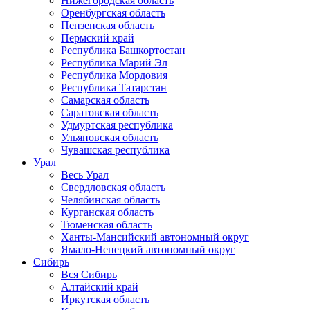
Нижегородская область
Оренбургская область
Пензенская область
Пермский край
Республика Башкортостан
Республика Марий Эл
Республика Мордовия
Республика Татарстан
Самарская область
Саратовская область
Удмуртская республика
Ульяновская область
Чувашская республика
Урал
Весь Урал
Свердловская область
Челябинская область
Курганская область
Тюменская область
Ханты-Мансийский автономный округ
Ямало-Ненецкий автономный округ
Сибирь
Вся Сибирь
Алтайский край
Иркутская область