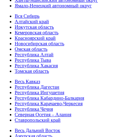
Ханты-Мансийский автономный округ
Ямало-Ненецкий автономный округ
Вся Сибирь
Алтайский край
Иркутская область
Кемеровская область
Красноярский край
Новосибирская область
Омская область
Республика Алтай
Республика Тыва
Республика Хакасия
Томская область
Весь Кавказ
Республика Дагестан
Республика Ингушетия
Республика Кабардино-Балкария
Республика Карачаево-Черкесия
Республика Чечня
Северная Осетия – Алания
Ставропольский край
Весь Дальний Восток
Амурская область