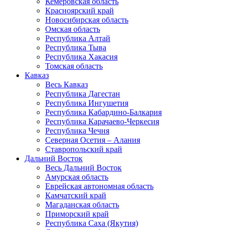
Кемеровская область
Красноярский край
Новосибирская область
Омская область
Республика Алтай
Республика Тыва
Республика Хакасия
Томская область
Кавказ
Весь Кавказ
Республика Дагестан
Республика Ингушетия
Республика Кабардино-Балкария
Республика Карачаево-Черкесия
Республика Чечня
Северная Осетия – Алания
Ставропольский край
Дальний Восток
Весь Дальний Восток
Амурская область
Еврейская автономная область
Камчатский край
Магаданская область
Приморский край
Республика Саха (Якутия)