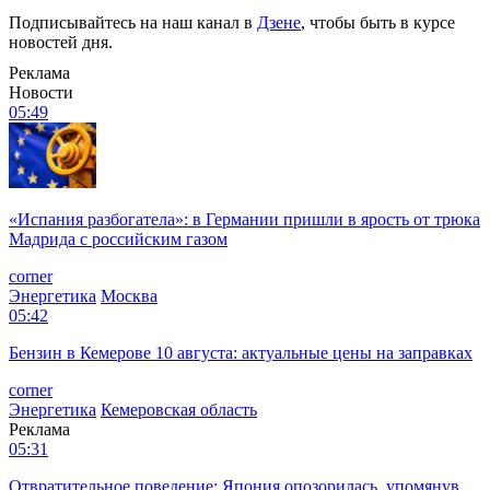
Подписывайтесь на наш канал в
Дзене
, чтобы быть в курсе
новостей дня.
Реклама
Новости
05:49
«Испания разбогатела»: в Германии пришли в ярость от трюка
Мадрида с российским газом
corner
Энергетика
Москва
05:42
Бензин в Кемерове 10 августа: актуальные цены на заправках
corner
Энергетика
Кемеровская область
Реклама
05:31
Отвратительное поведение: Япония опозорилась, упомянув