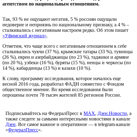
агентством по национальным отношениям.
Так, 93 % не ощущают негатив, 5 % россиян ощущали
недоверие и неприязнь по национальному признаку, а 4 % –
сталкивались с негативным настроем редко. Об этом пишет
«Уфимский журнал»
.
Отметим, что чаще всего с негативным отношением к себе
сталкивались чукчи (37 %), крымские татары (33 %), тувинцы
(26 %), евреи и азербайджанцы (по 23 %), таджики и армяне
(по 20 %), узбеки (16 %), буряты (15 %), ненцы и черкесы (по
14 %), кабардинцы (13 %) и казахи (10 %).
К слову, программу исследования, которое началось еще
весной 2016 года, разработал ФАДН совместно с Фондом
общественное мнение. Во время исследования были
опрошены почти 78 тысяч жителей 85 регионов России.
Подписывайтесь на ФедералПресс в
МАХ
,
Дзен.Новости
, а
также следите за самыми интересными новостями в канале
Дзен
. Все самое важное и оперативное — в telegram-канале
«
ФедералПресс
».