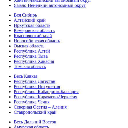
Ханты-Мансийский автономный округ
Ямало-Ненецкий автономный округ
Вся Сибирь
Алтайский край
Иркутская область
Кемеровская область
Красноярский край
Новосибирская область
Омская область
Республика Алтай
Республика Тыва
Республика Хакасия
Томская область
Весь Кавказ
Республика Дагестан
Республика Ингушетия
Республика Кабардино-Балкария
Республика Карачаево-Черкесия
Республика Чечня
Северная Осетия – Алания
Ставропольский край
Весь Дальний Восток
Амурская область