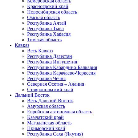
Кемеровская область
Красноярский край
Новосибирская область
Омская область
Республика Алтай
Республика Тыва
Республика Хакасия
Томская область
Кавказ
Весь Кавказ
Республика Дагестан
Республика Ингушетия
Республика Кабардино-Балкария
Республика Карачаево-Черкесия
Республика Чечня
Северная Осетия – Алания
Ставропольский край
Дальний Восток
Весь Дальний Восток
Амурская область
Еврейская автономная область
Камчатский край
Магаданская область
Приморский край
Республика Саха (Якутия)