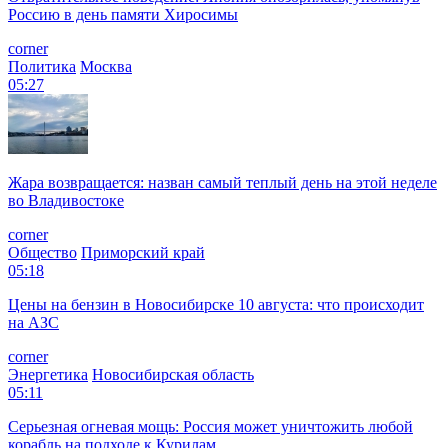
Россию в день памяти Хиросимы
corner
Политика
Москва
05:27
Жара возвращается: назван самый теплый день на этой неделе
во Владивостоке
corner
Общество
Приморский край
05:18
Цены на бензин в Новосибирске 10 августа: что происходит
на АЗС
corner
Энергетика
Новосибирская область
05:11
Серьезная огневая мощь: Россия может уничтожить любой
корабль на подходе к Курилам