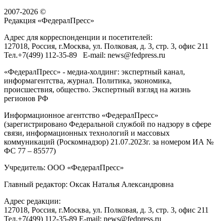
2007-2026 ©
Редакция «
ФедералПресс
»
Адрес для корреспонденции и посетителей:
127018
, Россия, г.
Москва
,
ул. Полковая, д. 3, стр. 3
, офис 211
Тел.
+7(499) 112-35-89
E-mail:
news@fedpress.ru
«ФедералПресс» - медиа-холдинг: экспертный канал,
информагентства, журнал. Политика, экономика,
происшествия, общество. Экспертный взгляд на жизнь
регионов РФ
Информационное агентство «ФедералПресс»
(зарегистрировано Федеральной службой по надзору в сфере
связи, информационных технологий и массовых
коммуникаций (Роскомнадзор) 21.07.2023г. за номером ИА №
ФС 77 – 85577)
Учредитель: ООО «ФедералПресс»
Главный редактор: Оксак Наталья Александровна
Адрес редакции:
127018, Россия, г.Москва, ул. Полковая, д. 3, стр. 3, офис 211
Тел.+7(499) 112-35-89 E-mail: news@fedpress.ru