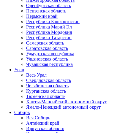
Нижегородская область
Оренбургская область
Пензенская область
Пермский край
Республика Башкортостан
Республика Марий Эл
Республика Мордовия
Республика Татарстан
Самарская область
Саратовская область
Удмуртская республика
Ульяновская область
Чувашская республика
Урал
Весь Урал
Свердловская область
Челябинская область
Курганская область
Тюменская область
Ханты-Мансийский автономный округ
Ямало-Ненецкий автономный округ
Сибирь
Вся Сибирь
Алтайский край
Иркутская область