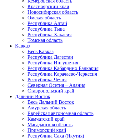
Кемеровская область
Красноярский край
Новосибирская область
Омская область
Республика Алтай
Республика Тыва
Республика Хакасия
Томская область
Кавказ
Весь Кавказ
Республика Дагестан
Республика Ингушетия
Республика Кабардино-Балкария
Республика Карачаево-Черкесия
Республика Чечня
Северная Осетия – Алания
Ставропольский край
Дальний Восток
Весь Дальний Восток
Амурская область
Еврейская автономная область
Камчатский край
Магаданская область
Приморский край
Республика Саха (Якутия)