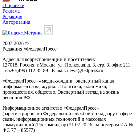
О проекте
Реклама
Редакция
Авторизация
2007-2026 ©
Редакция «
ФедералПресс
»
Адрес для корреспонденции и посетителей:
127018
, Россия, г.
Москва
,
ул. Полковая, д. 3, стр. 3
, офис 211
Тел.
+7(499) 112-35-89
E-mail:
news@fedpress.ru
«ФедералПресс» - медиа-холдинг: экспертный канал,
информагентства, журнал. Политика, экономика,
происшествия, общество. Экспертный взгляд на жизнь
регионов РФ
Информационное агентство «ФедералПресс»
(зарегистрировано Федеральной службой по надзору в сфере
связи, информационных технологий и массовых
коммуникаций (Роскомнадзор) 21.07.2023г. за номером ИА №
ФС 77 – 85577)