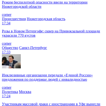
Режим беспилотной опасности ввели на территории
Нижегородской области
corner
Происшествия
Нижегородская область
17:34
Розы в Новом Петергофе: сквер на Привокзальной площади
украсили 770 кустов
corner
Общество
Санкт-Петербург
17:33
Инклюзивные организации передали «Единой России»
предложения по поддержке людей с инвалидностью
corner
Политика
Москва
17:24
Участникам массовой драки с иностранцами в Уфе вынесли