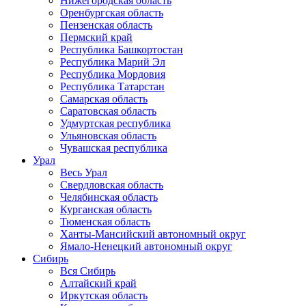
Нижегородская область
Оренбургская область
Пензенская область
Пермский край
Республика Башкортостан
Республика Марий Эл
Республика Мордовия
Республика Татарстан
Самарская область
Саратовская область
Удмуртская республика
Ульяновская область
Чувашская республика
Урал
Весь Урал
Свердловская область
Челябинская область
Курганская область
Тюменская область
Ханты-Мансийский автономный округ
Ямало-Ненецкий автономный округ
Сибирь
Вся Сибирь
Алтайский край
Иркутская область