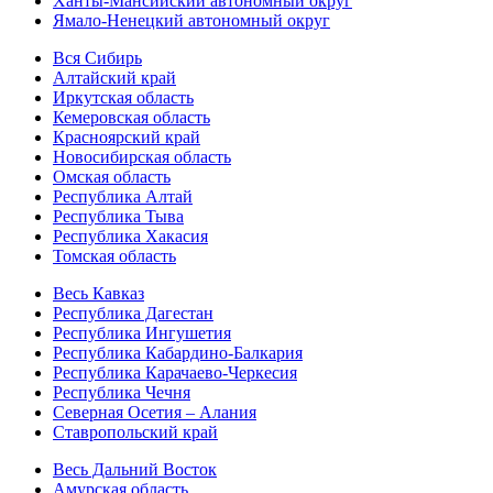
Ханты-Мансийский автономный округ
Ямало-Ненецкий автономный округ
Вся Сибирь
Алтайский край
Иркутская область
Кемеровская область
Красноярский край
Новосибирская область
Омская область
Республика Алтай
Республика Тыва
Республика Хакасия
Томская область
Весь Кавказ
Республика Дагестан
Республика Ингушетия
Республика Кабардино-Балкария
Республика Карачаево-Черкесия
Республика Чечня
Северная Осетия – Алания
Ставропольский край
Весь Дальний Восток
Амурская область