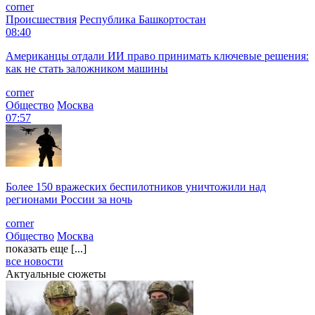
corner
Происшествия
Республика Башкортостан
08:40
Американцы отдали ИИ право принимать ключевые решения:
как не стать заложником машины
corner
Общество
Москва
07:57
Более 150 вражеских беспилотников уничтожили над
регионами России за ночь
corner
Общество
Москва
показать еще [...]
все новости
Актуальные сюжеты