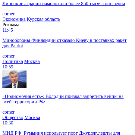
Липецкие аграрии намолотили более 850 тысяч тонн зерна
corner
Экономика
Курская область
Реклама
11:45
Минобороны Финляндии отказало Киеву в поставках ракет
для Patriot
corner
Политика
Москва
10:59
«Полномочия есть»: Володин призвал запретить вейпы на
всей территории РФ
corner
Общество
Москва
10:30
МИД РФ: Румыния использует порт Джурджулешты для