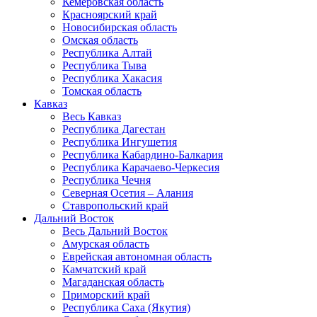
Кемеровская область
Красноярский край
Новосибирская область
Омская область
Республика Алтай
Республика Тыва
Республика Хакасия
Томская область
Кавказ
Весь Кавказ
Республика Дагестан
Республика Ингушетия
Республика Кабардино-Балкария
Республика Карачаево-Черкесия
Республика Чечня
Северная Осетия – Алания
Ставропольский край
Дальний Восток
Весь Дальний Восток
Амурская область
Еврейская автономная область
Камчатский край
Магаданская область
Приморский край
Республика Саха (Якутия)