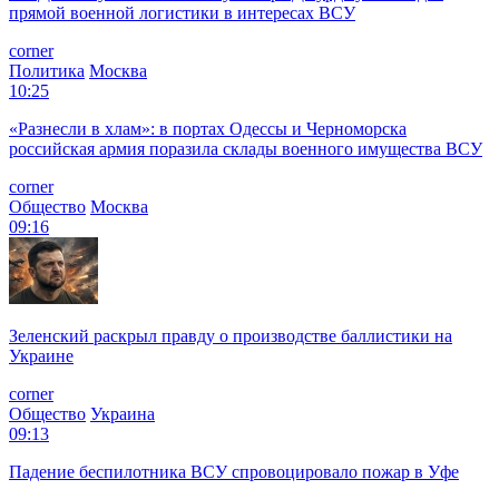
прямой военной логистики в интересах ВСУ
corner
Политика
Москва
10:25
«Разнесли в хлам»: в портах Одессы и Черноморска
российская армия поразила склады военного имущества ВСУ
corner
Общество
Москва
09:16
Зеленский раскрыл правду о производстве баллистики на
Украине
corner
Общество
Украина
09:13
Падение беспилотника ВСУ спровоцировало пожар в Уфе