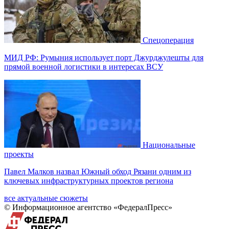
Спецоперация
МИД РФ: Румыния использует порт Джурджулешты для
прямой военной логистики в интересах ВСУ
Национальные
проекты
Павел Малков назвал Южный обход Рязани одним из
ключевых инфраструктурных проектов региона
все актуальные сюжеты
© Информационное агентство «ФедералПресс»