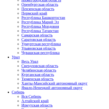
Нижегородская область
Оренбургская область
Пензенская область
Пермский край
Республика Башкортостан
Республика Марий Эл
Республика Мордовия
Республика Татарстан
Самарская область
Саратовская область
Удмуртская республика
Ульяновская область
Чувашская республика
Урал
Весь Урал
Свердловская область
Челябинская область
Курганская область
Тюменская область
Ханты-Мансийский автономный округ
Ямало-Ненецкий автономный округ
Сибирь
Вся Сибирь
Алтайский край
Иркутская область