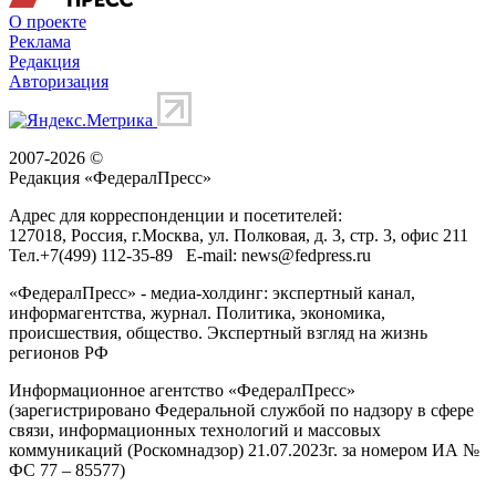
О проекте
Реклама
Редакция
Авторизация
2007-2026 ©
Редакция «
ФедералПресс
»
Адрес для корреспонденции и посетителей:
127018
, Россия, г.
Москва
,
ул. Полковая, д. 3, стр. 3
, офис 211
Тел.
+7(499) 112-35-89
E-mail:
news@fedpress.ru
«ФедералПресс» - медиа-холдинг: экспертный канал,
информагентства, журнал. Политика, экономика,
происшествия, общество. Экспертный взгляд на жизнь
регионов РФ
Информационное агентство «ФедералПресс»
(зарегистрировано Федеральной службой по надзору в сфере
связи, информационных технологий и массовых
коммуникаций (Роскомнадзор) 21.07.2023г. за номером ИА №
ФС 77 – 85577)