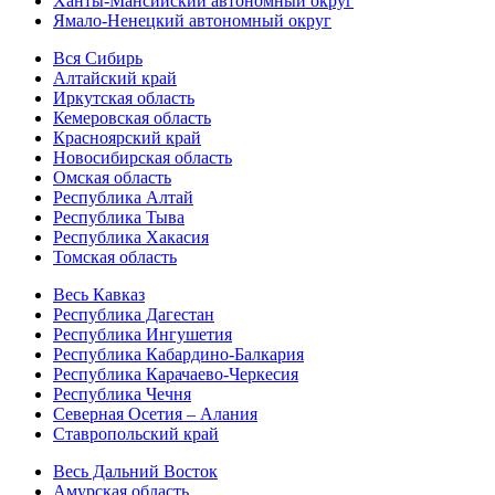
Ханты-Мансийский автономный округ
Ямало-Ненецкий автономный округ
Вся Сибирь
Алтайский край
Иркутская область
Кемеровская область
Красноярский край
Новосибирская область
Омская область
Республика Алтай
Республика Тыва
Республика Хакасия
Томская область
Весь Кавказ
Республика Дагестан
Республика Ингушетия
Республика Кабардино-Балкария
Республика Карачаево-Черкесия
Республика Чечня
Северная Осетия – Алания
Ставропольский край
Весь Дальний Восток
Амурская область