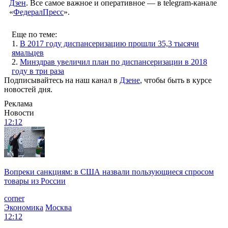
Дзен
. Все самое важное и оперативное — в telegram-канале
«
ФедералПресс
».
Еще по теме:
1.
В 2017 году диспансеризацию прошли 35,3 тысячи
ямальцев
2.
Минздрав увеличил план по диспансеризации в 2018
году в три раза
Подписывайтесь на наш канал в
Дзене
, чтобы быть в курсе
новостей дня.
Реклама
Новости
12:12
Вопреки санкциям: в США назвали пользующиеся спросом
товары из России
corner
Экономика
Москва
12:12