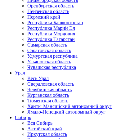
Нижегородская область
Оренбургская область
Пензенская область
Пермский край
Республика Башкортостан
Республика Марий Эл
Республика Мордовия
Республика Татарстан
Самарская область
Саратовская область
Удмуртская республика
Ульяновская область
Чувашская республика
Урал
Весь Урал
Свердловская область
Челябинская область
Курганская область
Тюменская область
Ханты-Мансийский автономный округ
Ямало-Ненецкий автономный округ
Сибирь
Вся Сибирь
Алтайский край
Иркутская область