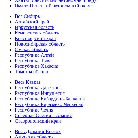
Ханты-Мансийский автономный округ
Ямало-Ненецкий автономный округ
Вся Сибирь
Алтайский край
Иркутская область
Кемеровская область
Красноярский край
Новосибирская область
Омская область
Республика Алтай
Республика Тыва
Республика Хакасия
Томская область
Весь Кавказ
Республика Дагестан
Республика Ингушетия
Республика Кабардино-Балкария
Республика Карачаево-Черкесия
Республика Чечня
Северная Осетия – Алания
Ставропольский край
Весь Дальний Восток
Амурская область