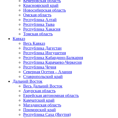
Кемеровская область
Красноярский край
Новосибирская область
Омская область
Республика Алтай
Республика Тыва
Республика Хакасия
Томская область
Кавказ
Весь Кавказ
Республика Дагестан
Республика Ингушетия
Республика Кабардино-Балкария
Республика Карачаево-Черкесия
Республика Чечня
Северная Осетия – Алания
Ставропольский край
Дальний Восток
Весь Дальний Восток
Амурская область
Еврейская автономная область
Камчатский край
Магаданская область
Приморский край
Республика Саха (Якутия)