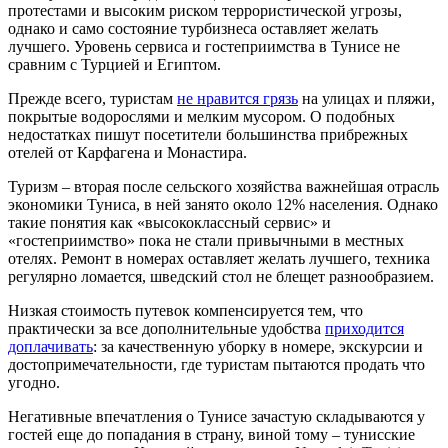
протестами и высоким риском террористической угрозы,
однако и само состояние турбизнеса оставляет желать
лучшего. Уровень сервиса и гостеприимства в Тунисе не
сравним с Турцией и Египтом.
Прежде всего, туристам
не нравится грязь
на улицах и пляжи,
покрытые водорослями и мелким мусором. О подобных
недостатках пишут посетители большинства прибрежных
отелей от Карфагена и Монастира.
Туризм – вторая после сельского хозяйства важнейшая отрасль
экономики Туниса, в ней занято около 12% населения. Однако
такие понятия как «высококлассный сервис» и
«гостеприимство» пока не стали привычными в местных
отелях. Ремонт в номерах оставляет желать лучшего, техника
регулярно ломается, шведский стол не блещет разнообразием.
Низкая стоимость путевок компенсируется тем, что
практически за все дополнительные удобства
приходится
доплачивать
: за качественную уборку в номере, экскурсии и
достопримечательности, где туристам пытаются продать что
угодно.
Негативные впечатления о Тунисе зачастую складываются у
гостей еще до попадания в страну, виной тому – тунисские