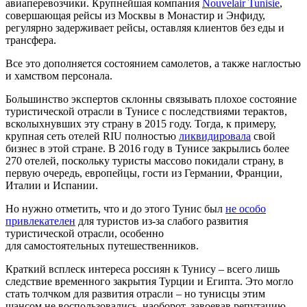
авиаперевозчики. Крупнейшая компания
Nouvelair Tunisie
,
совершающая рейсы из Москвы в Монастир и Энфиду,
регулярно задерживает рейсы, оставляя клиентов без еды и
трансфера.
Все это дополняется состоянием самолетов, а также наглостью
и хамством персонала.
Большинство экспертов склонны связывать плохое состояние
туристической отрасли в Тунисе с последствиями терактов,
всколыхнувших эту страну в 2015 году. Тогда, к примеру,
крупная сеть отелей RIU полностью
ликвидировала
свой
бизнес в этой стране. В 2016 году в Тунисе закрылись более
270 отелей, поскольку туристы массово покидали страну, в
первую очередь, европейцы, гости из Германии, Франции,
Италии и Испании.
Но нужно отметить, что и до этого Тунис был
не особо
привлекателен
для туристов из-за слабого развития
туристической отрасли, особенно
для самостоятельных путешественников.
Краткий всплеск интереса россиян к Тунису – всего лишь
следствие временного закрытия Турции и Египта. Это могло
стать толчком для развития отрасли – но тунисцы этим
шансом не воспользовались, наоборот, завоевав репутацию