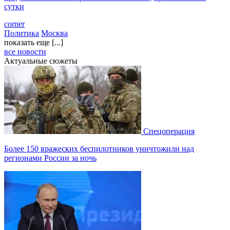
сутки
corner
Политика
Москва
показать еще [...]
все новости
Актуальные сюжеты
Спецоперация
Более 150 вражеских беспилотников уничтожили над
регионами России за ночь