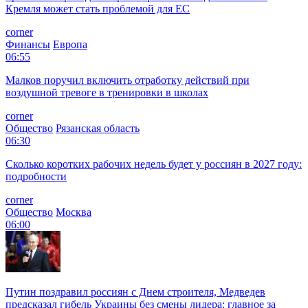
Кремля может стать проблемой для EC
corner
Финансы
Европа
06:55
Малков поручил включить отработку действий при
воздушной тревоге в тренировки в школах
corner
Общество
Рязанская область
06:30
Сколько коротких рабочих недель будет у россиян в 2027 году:
подробности
corner
Общество
Москва
06:00
Путин поздравил россиян с Днем строителя, Медведев
предсказал гибель Украины без смены лидера: главное за