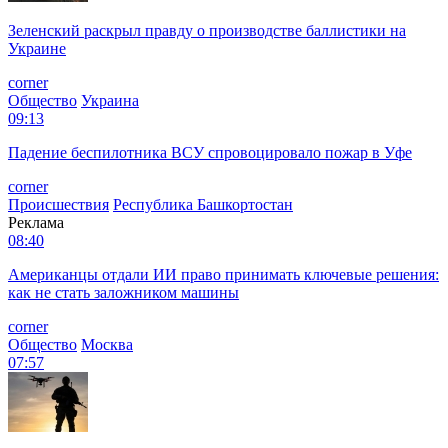
Зеленский раскрыл правду о производстве баллистики на
Украине
corner
Общество
Украина
09:13
Падение беспилотника ВСУ спровоцировало пожар в Уфе
corner
Происшествия
Республика Башкортостан
Реклама
08:40
Американцы отдали ИИ право принимать ключевые решения:
как не стать заложником машины
corner
Общество
Москва
07:57