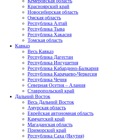
Кемеровская область
Красноярский край
Новосибирская область
Омская область
Республика Алтай
Республика Тыва
Республика Хакасия
Томская область
Кавказ
Весь Кавказ
Республика Дагестан
Республика Ингушетия
Республика Кабардино-Балкария
Республика Карачаево-Черкесия
Республика Чечня
Северная Осетия – Алания
Ставропольский край
Дальний Восток
Весь Дальний Восток
Амурская область
Еврейская автономная область
Камчатский край
Магаданская область
Приморский край
Республика Саха (Якутия)