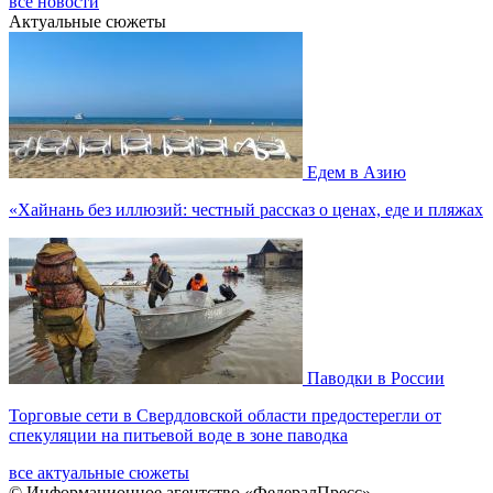
все новости
Актуальные сюжеты
Едем в Азию
«Хайнань без иллюзий: честный рассказ о ценах, еде и пляжах
Паводки в России
Торговые сети в Свердловской области предостерегли от
спекуляции на питьевой воде в зоне паводка
все актуальные сюжеты
© Информационное агентство «ФедералПресс»