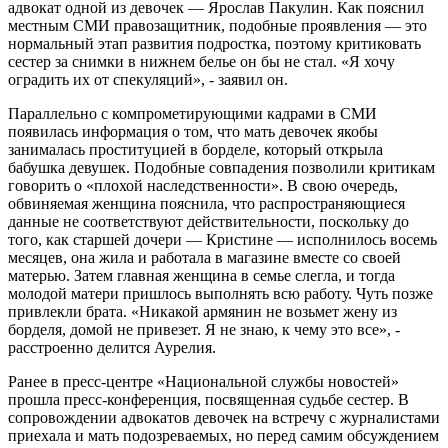
адвокат одной из девочек — Ярослав Пакулин. Как пояснил
местным СМИ правозащитник, подобные проявления — это
нормальный этап развития подростка, поэтому критиковать
сестер за снимки в нижнем белье он бы не стал. «Я хочу
оградить их от спекуляций», - заявил он.
Параллельно с компрометирующими кадрами в СМИ
появилась информация о том, что мать девочек якобы
занималась проституцией в борделе, который открыла
бабушка девушек. Подобные совпадения позволили критикам
говорить о «плохой наследственности». В свою очередь,
обвиняемая женщина пояснила, что распространяющиеся
данные не соответствуют действительности, поскольку до
того, как старшей дочери — Кристине — исполнилось восемь
месяцев, она жила и работала в магазине вместе со своей
матерью. Затем главная женщина в семье слегла, и тогда
молодой матери пришлось выполнять всю работу. Чуть позже
привлекли брата. «Никакой армянин не возьмет жену из
борделя, домой не привезет. Я не знаю, к чему это все», -
расстроенно делится Аурелия.
Ранее в пресс-центре «Национальной службы новостей»
прошла пресс-конференция, посвященная судьбе сестер. В
сопровождении адвокатов девочек на встречу с журналистами
приехала и мать подозреваемых, но перед самим обсуждением