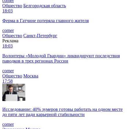
corner
Общество
Белгородская область
18:03
Ферма в Гатчине потеряла главного жителя
corner
Общество
Санкт-Петербург
Реклама
18:03
Волонтеры «Молодой Гвардии» ликвидируют последствия
паводков в трех регионах России
corner
Общество
Москва
17:58
Исследование: 40% зумеров готовы работать на одном месте
до пяти лет ради карьерной стабильности
corner