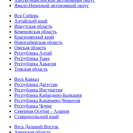
Ханты-Мансийский автономный округ
Ямало-Ненецкий автономный округ
Вся Сибирь
Алтайский край
Иркутская область
Кемеровская область
Красноярский край
Новосибирская область
Омская область
Республика Алтай
Республика Тыва
Республика Хакасия
Томская область
Весь Кавказ
Республика Дагестан
Республика Ингушетия
Республика Кабардино-Балкария
Республика Карачаево-Черкесия
Республика Чечня
Северная Осетия – Алания
Ставропольский край
Весь Дальний Восток
Амурская область