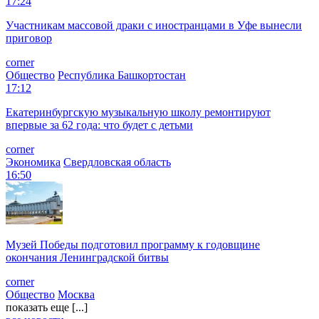
17:24
Участникам массовой драки с иностранцами в Уфе вынесли
приговор
corner
Общество
Республика Башкортостан
17:12
Екатеринбургскую музыкальную школу ремонтируют
впервые за 62 года: что будет с детьми
corner
Экономика
Свердловская область
16:50
Музей Победы подготовил программу к годовщине
окончания Ленинградской битвы
corner
Общество
Москва
показать еще [...]