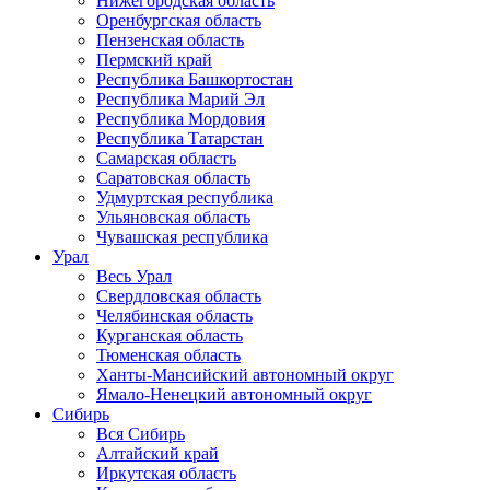
Нижегородская область
Оренбургская область
Пензенская область
Пермский край
Республика Башкортостан
Республика Марий Эл
Республика Мордовия
Республика Татарстан
Самарская область
Саратовская область
Удмуртская республика
Ульяновская область
Чувашская республика
Урал
Весь Урал
Свердловская область
Челябинская область
Курганская область
Тюменская область
Ханты-Мансийский автономный округ
Ямало-Ненецкий автономный округ
Сибирь
Вся Сибирь
Алтайский край
Иркутская область