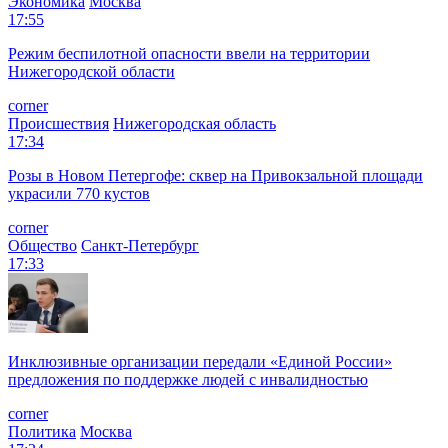
Экономика
Москва
17:55
Режим беспилотной опасности ввели на территории
Нижегородской области
corner
Происшествия
Нижегородская область
17:34
Розы в Новом Петергофе: сквер на Привокзальной площади
украсили 770 кустов
corner
Общество
Санкт-Петербург
17:33
Инклюзивные организации передали «Единой России»
предложения по поддержке людей с инвалидностью
corner
Политика
Москва