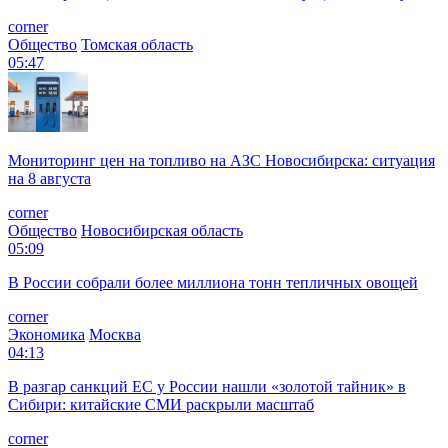
corner
Общество
Томская область
05:47
Мониторинг цен на топливо на АЗС Новосибирска: ситуация
на 8 августа
corner
Общество
Новосибирская область
05:09
В России собрали более миллиона тонн тепличных овощей
corner
Экономика
Москва
04:13
В разгар санкций ЕС у России нашли «золотой тайник» в
Сибири: китайские СМИ раскрыли масштаб
corner