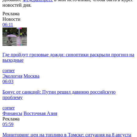
новостей дня.
Реклама
Новости
06:11
Где пройдут грозовые дожди: синоптики раскрыли прогноз на
выходные
corner
Экология
Москва
06:03
Бонус от санкций: Путин решил давнюю российскую
проблему
corner
Финансы
Восточная Азия
Реклама
05:59
Мониторинг цен на топливо в Томске: ситуация на 8 августа