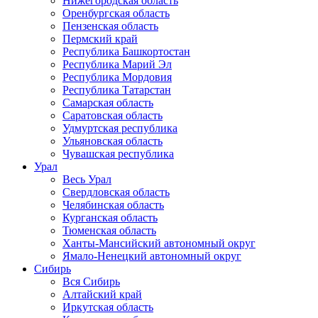
Нижегородская область
Оренбургская область
Пензенская область
Пермский край
Республика Башкортостан
Республика Марий Эл
Республика Мордовия
Республика Татарстан
Самарская область
Саратовская область
Удмуртская республика
Ульяновская область
Чувашская республика
Урал
Весь Урал
Свердловская область
Челябинская область
Курганская область
Тюменская область
Ханты-Мансийский автономный округ
Ямало-Ненецкий автономный округ
Сибирь
Вся Сибирь
Алтайский край
Иркутская область