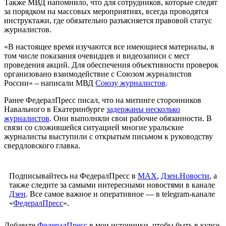
Также МВД напомнило, что для сотрудников, которые следят
за порядком на массовых мероприятиях, всегда проводятся
инструктажи, где обязательно разъясняется правовой статус
журналистов.
«В настоящее время изучаются все имеющиеся материалы, в
том числе показания очевидцев и видеозаписи с мест
проведения акций. Для обеспечения объективности проверок
организовано взаимодействие с Союзом журналистов
России» – написали МВД
Союзу журналистов
.
Ранее ФедералПресс писал, что на митинге сторонников
Навального в Екатеринбурге
задержаны несколько
журналистов
. Они выполняли свои рабочие обязанности. В
связи со сложившейся ситуацией многие уральские
журналисты выступили с открытым письмом к руководству
свердловского главка.
Подписывайтесь на ФедералПресс в
МАХ
,
Дзен.Новости
, а
также следите за самыми интересными новостями в канале
Дзен
. Все самое важное и оперативное — в telegram-канале
«
ФедералПресс
».
Добавьте
ФедералПресс
в мои источники, чтобы быть в курсе