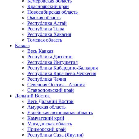
Кемеровская область
Красноярский край
Новосибирская область
Омская область
Республика Алтай
Республика Тыва
Республика Хакасия
Томская область
Кавказ
Весь Кавказ
Республика Дагестан
Республика Ингушетия
Республика Кабардино-Балкария
Республика Карачаево-Черкесия
Республика Чечня
Северная Осетия – Алания
Ставропольский край
Дальний Восток
Весь Дальний Восток
Амурская область
Еврейская автономная область
Камчатский край
Магаданская область
Приморский край
Республика Саха (Якутия)