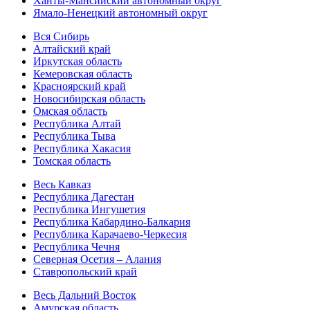
Ханты-Мансийский автономный округ
Ямало-Ненецкий автономный округ
Вся Сибирь
Алтайский край
Иркутская область
Кемеровская область
Красноярский край
Новосибирская область
Омская область
Республика Алтай
Республика Тыва
Республика Хакасия
Томская область
Весь Кавказ
Республика Дагестан
Республика Ингушетия
Республика Кабардино-Балкария
Республика Карачаево-Черкесия
Республика Чечня
Северная Осетия – Алания
Ставропольский край
Весь Дальний Восток
Амурская область