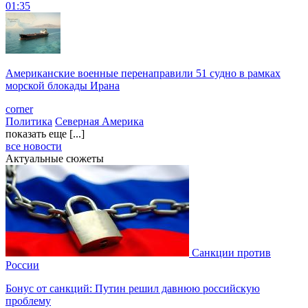
01:35
Американские военные перенаправили 51 судно в рамках
морской блокады Ирана
corner
Политика
Северная Америка
показать еще [...]
все новости
Актуальные сюжеты
Санкции против
России
Бонус от санкций: Путин решил давнюю российскую
проблему