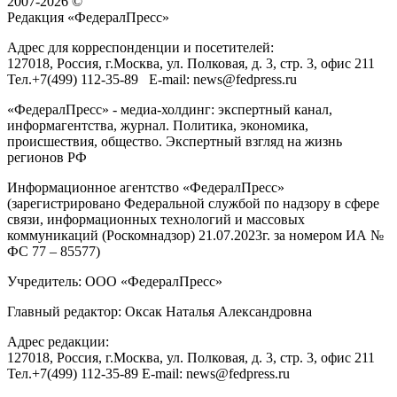
2007-2026 ©
Редакция «
ФедералПресс
»
Адрес для корреспонденции и посетителей:
127018
, Россия, г.
Москва
,
ул. Полковая, д. 3, стр. 3
, офис 211
Тел.
+7(499) 112-35-89
E-mail:
news@fedpress.ru
«ФедералПресс» - медиа-холдинг: экспертный канал,
информагентства, журнал. Политика, экономика,
происшествия, общество. Экспертный взгляд на жизнь
регионов РФ
Информационное агентство «ФедералПресс»
(зарегистрировано Федеральной службой по надзору в сфере
связи, информационных технологий и массовых
коммуникаций (Роскомнадзор) 21.07.2023г. за номером ИА №
ФС 77 – 85577)
Учредитель: ООО «ФедералПресс»
Главный редактор: Оксак Наталья Александровна
Адрес редакции:
127018, Россия, г.Москва, ул. Полковая, д. 3, стр. 3, офис 211
Тел.+7(499) 112-35-89 E-mail: news@fedpress.ru