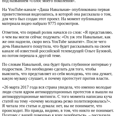
под названием «Голос моего поколения».
На YouTube-канале «Даша Навальная» опубликована первая
приветственная видеозапись, в которой она рассказала о том,
для чего был создан этот проект. На момент публикации
материала видео набрало 9775 просмотров.
Отметим, что первый ролик начался со слов: «Я представляю,
о чем вы могли сейчас подумать: «Ох уж эти Навальные, как
же они надоели, скоро весь YouTube захватят». После чего
дочь Навального пошутила, что будет рассказывать на своем
канале об известной российской телеведущей Ольге Бузовой,
но потом перешла к другой теме.
По словам Навальной, она будет брать глубинное интервью у
подростков. Это необходимо сделать для того, чтобы
выяснить, что представляет из себя молодежь, что она думает,
какую музыку слушает, и почему протестует против власти.
«26 марта 2017 года вся страна увидела, что именно молодые
люди стали ядром антикоррупционных протестов и вышли на
антикоррупционные митинги. С того момента написана куча
статей на тему «почему молодежь резко политизировалась?».
Я читала эти статьи и думала: нет, вы не понимаете, что
происходит. Но правда, видимо, в том, что никто не понимает.
Поэтому с вашей помощью я хочу разобраться», – рассказала