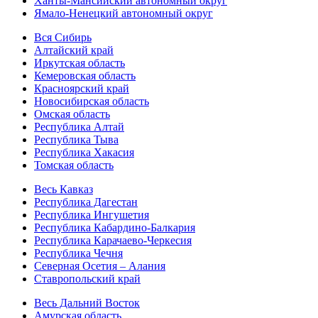
Ханты-Мансийский автономный округ
Ямало-Ненецкий автономный округ
Вся Сибирь
Алтайский край
Иркутская область
Кемеровская область
Красноярский край
Новосибирская область
Омская область
Республика Алтай
Республика Тыва
Республика Хакасия
Томская область
Весь Кавказ
Республика Дагестан
Республика Ингушетия
Республика Кабардино-Балкария
Республика Карачаево-Черкесия
Республика Чечня
Северная Осетия – Алания
Ставропольский край
Весь Дальний Восток
Амурская область