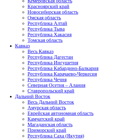
Кемеровская область
Красноярский край
Новосибирская область
Омская область
Республика Алтай
Республика Тыва
Республика Хакасия
Томская область
Кавказ
Весь Кавказ
Республика Дагестан
Республика Ингушетия
Республика Кабардино-Балкария
Республика Карачаево-Черкесия
Республика Чечня
Северная Осетия – Алания
Ставропольский край
Дальний Восток
Весь Дальний Восток
Амурская область
Еврейская автономная область
Камчатский край
Магаданская область
Приморский край
Республика Саха (Якутия)