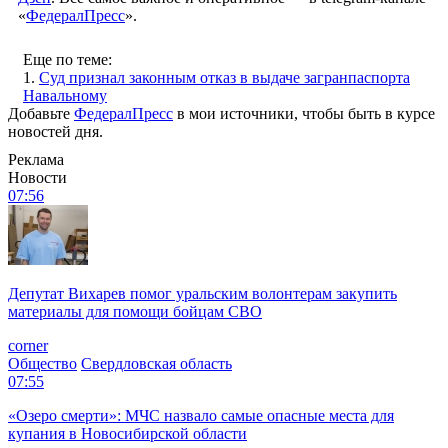
«
ФедералПресс
».
Еще по теме:
1.
Суд признал законным отказ в выдаче загранпаспорта
Навальному
Добавьте
ФедералПресс
в мои источники, чтобы быть в курсе
новостей дня.
Реклама
Новости
07:56
Депутат Вихарев помог уральским волонтерам закупить
материалы для помощи бойцам СВО
corner
Общество
Свердловская область
07:55
«Озеро смерти»: МЧС назвало самые опасные места для
купания в Новосибирской области