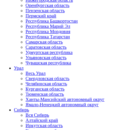
Нижегородская область
Оренбургская область
Пензенская область
Пермский край
Республика Башкортостан
Республика Марий Эл
Республика Мордовия
Республика Татарстан
Самарская область
Саратовская область
Удмуртская республика
Ульяновская область
Чувашская республика
Урал
Весь Урал
Свердловская область
Челябинская область
Курганская область
Тюменская область
Ханты-Мансийский автономный округ
Ямало-Ненецкий автономный округ
Сибирь
Вся Сибирь
Алтайский край
Иркутская область