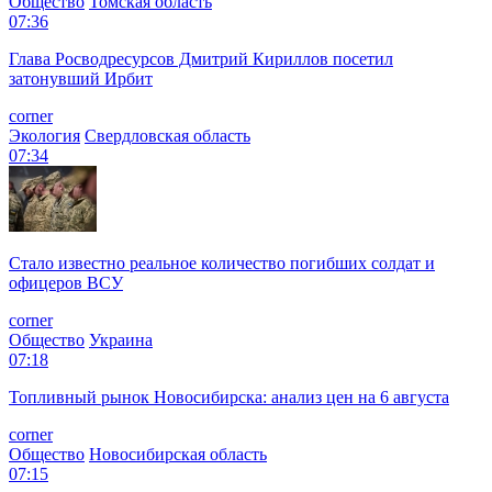
Общество
Томская область
07:36
Глава Росводресурсов Дмитрий Кириллов посетил
затонувший Ирбит
corner
Экология
Свердловская область
07:34
Стало известно реальное количество погибших солдат и
офицеров ВСУ
corner
Общество
Украина
07:18
Топливный рынок Новосибирска: анализ цен на 6 августа
corner
Общество
Новосибирская область
07:15