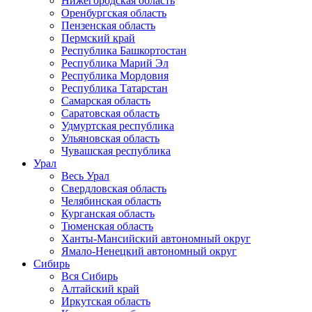
Нижегородская область
Оренбургская область
Пензенская область
Пермский край
Республика Башкортостан
Республика Марий Эл
Республика Мордовия
Республика Татарстан
Самарская область
Саратовская область
Удмуртская республика
Ульяновская область
Чувашская республика
Урал
Весь Урал
Свердловская область
Челябинская область
Курганская область
Тюменская область
Ханты-Мансийский автономный округ
Ямало-Ненецкий автономный округ
Сибирь
Вся Сибирь
Алтайский край
Иркутская область