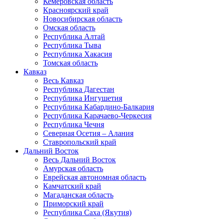
Кемеровская область
Красноярский край
Новосибирская область
Омская область
Республика Алтай
Республика Тыва
Республика Хакасия
Томская область
Кавказ
Весь Кавказ
Республика Дагестан
Республика Ингушетия
Республика Кабардино-Балкария
Республика Карачаево-Черкесия
Республика Чечня
Северная Осетия – Алания
Ставропольский край
Дальний Восток
Весь Дальний Восток
Амурская область
Еврейская автономная область
Камчатский край
Магаданская область
Приморский край
Республика Саха (Якутия)