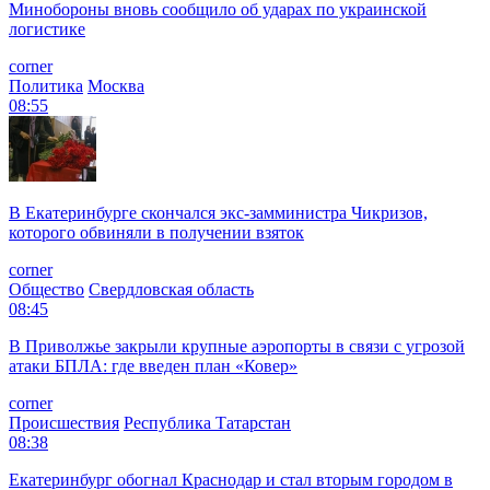
Минобороны вновь сообщило об ударах по украинской
логистике
corner
Политика
Москва
08:55
В Екатеринбурге скончался экс-замминистра Чикризов,
которого обвиняли в получении взяток
corner
Общество
Свердловская область
08:45
В Приволжье закрыли крупные аэропорты в связи с угрозой
атаки БПЛА: где введен план «Ковер»
corner
Происшествия
Республика Татарстан
08:38
Екатеринбург обогнал Краснодар и стал вторым городом в