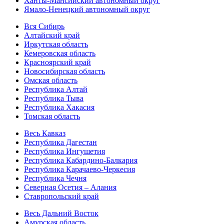
Ханты-Мансийский автономный округ
Ямало-Ненецкий автономный округ
Вся Сибирь
Алтайский край
Иркутская область
Кемеровская область
Красноярский край
Новосибирская область
Омская область
Республика Алтай
Республика Тыва
Республика Хакасия
Томская область
Весь Кавказ
Республика Дагестан
Республика Ингушетия
Республика Кабардино-Балкария
Республика Карачаево-Черкесия
Республика Чечня
Северная Осетия – Алания
Ставропольский край
Весь Дальний Восток
Амурская область