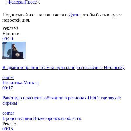
«
ФедералПресс
».
Подписывайтесь на наш канал в
Дзене
, чтобы быть в курсе
новостей дня.
Реклама
Новости
09:20
В администрации Трампа признали разногласия с Нетаньяху
corner
Политика
Москва
09:17
Ракетную опасность объявили в регионах ПФО: где звучат
сирены
corner
Происшествия
Нижегородская область
Реклама
09:15