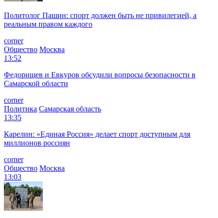
Политолог Пашин: спорт должен быть не привилегией, а
реальным правом каждого
corner
Общество
Москва
13:52
Федорищев и Евкуров обсудили вопросы безопасности в
Самарской области
corner
Политика
Самарская область
13:35
Карелин: «Единая Россия» делает спорт доступным для
миллионов россиян
corner
Общество
Москва
13:03