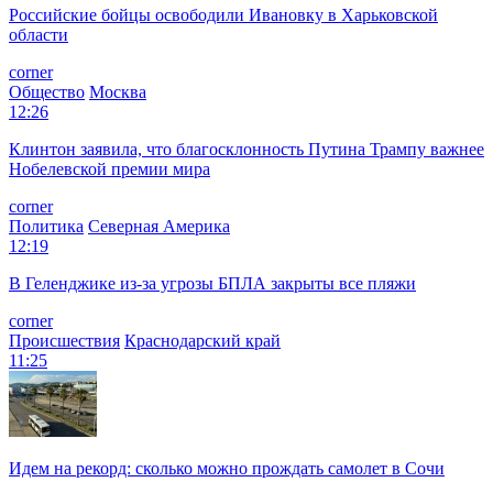
Российские бойцы освободили Ивановку в Харьковской
области
corner
Общество
Москва
12:26
Клинтон заявила, что благосклонность Путина Трампу важнее
Нобелевской премии мира
corner
Политика
Северная Америка
12:19
В Геленджике из-за угрозы БПЛА закрыты все пляжи
corner
Происшествия
Краснодарский край
11:25
Идем на рекорд: сколько можно прождать самолет в Сочи