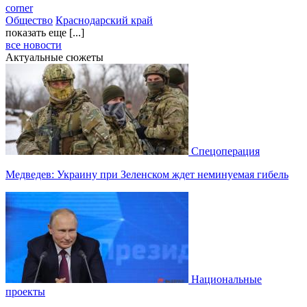
corner
Общество
Краснодарский край
показать еще [...]
все новости
Актуальные сюжеты
Спецоперация
Медведев: Украину при Зеленском ждет неминуемая гибель
Национальные
проекты