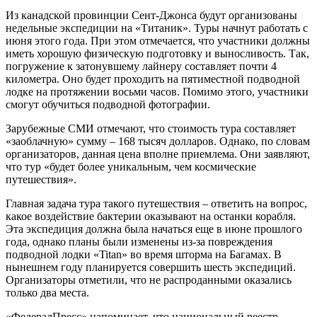
Из канадской провинции Сент-Джонса будут организованы
недельные экспедиции на «Титаник». Туры начнут работать с
июня этого года. При этом отмечается, что участники должны
иметь хорошую физическую подготовку и выносливость. Так,
погружение к затонувшему лайнеру составляет почти 4
километра. Оно будет проходить на пятиместной подводной
лодке на протяжении восьми часов. Помимо этого, участники
смогут обучиться подводной фотографии.
Зарубежные СМИ отмечают, что стоимость тура составляет
«заоблачную» сумму – 168 тысяч долларов. Однако, по словам
организаторов, данная цена вполне приемлема. Они заявляют,
что тур «будет более уникальным, чем космические
путешествия».
Главная задача тура такого путешествия – ответить на вопрос,
какое воздействие бактерии оказывают на останки корабля.
Эта экспедиция должна была начаться еще в июне прошлого
года, однако планы были изменены из-за повреждения
подводной лодки «Titan» во время шторма на Багамах. В
нынешнем году планируется совершить шесть экспедиций.
Организаторы отметили, что не распроданными оказались
только два места.
«ФедералПресс» напоминает, что национальный реестр