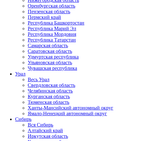
Нижегородская область
Оренбургская область
Пензенская область
Пермский край
Республика Башкортостан
Республика Марий Эл
Республика Мордовия
Республика Татарстан
Самарская область
Саратовская область
Удмуртская республика
Ульяновская область
Чувашская республика
Урал
Весь Урал
Свердловская область
Челябинская область
Курганская область
Тюменская область
Ханты-Мансийский автономный округ
Ямало-Ненецкий автономный округ
Сибирь
Вся Сибирь
Алтайский край
Иркутская область