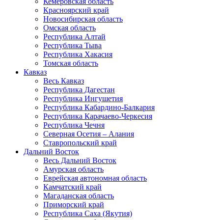
Кемеровская область
Красноярский край
Новосибирская область
Омская область
Республика Алтай
Республика Тыва
Республика Хакасия
Томская область
Кавказ
Весь Кавказ
Республика Дагестан
Республика Ингушетия
Республика Кабардино-Балкария
Республика Карачаево-Черкесия
Республика Чечня
Северная Осетия – Алания
Ставропольский край
Дальний Восток
Весь Дальний Восток
Амурская область
Еврейская автономная область
Камчатский край
Магаданская область
Приморский край
Республика Саха (Якутия)