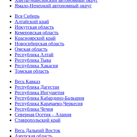
Ханты-Мансийский автономный округ
Ямало-Ненецкий автономный округ
Вся Сибирь
Алтайский край
Иркутская область
Кемеровская область
Красноярский край
Новосибирская область
Омская область
Республика Алтай
Республика Тыва
Республика Хакасия
Томская область
Весь Кавказ
Республика Дагестан
Республика Ингушетия
Республика Кабардино-Балкария
Республика Карачаево-Черкесия
Республика Чечня
Северная Осетия – Алания
Ставропольский край
Весь Дальний Восток
Амурская область