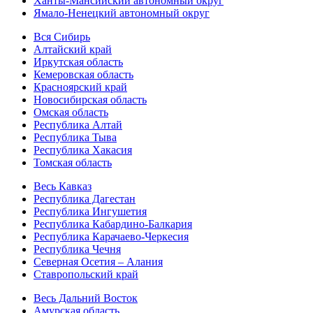
Ханты-Мансийский автономный округ
Ямало-Ненецкий автономный округ
Вся Сибирь
Алтайский край
Иркутская область
Кемеровская область
Красноярский край
Новосибирская область
Омская область
Республика Алтай
Республика Тыва
Республика Хакасия
Томская область
Весь Кавказ
Республика Дагестан
Республика Ингушетия
Республика Кабардино-Балкария
Республика Карачаево-Черкесия
Республика Чечня
Северная Осетия – Алания
Ставропольский край
Весь Дальний Восток
Амурская область