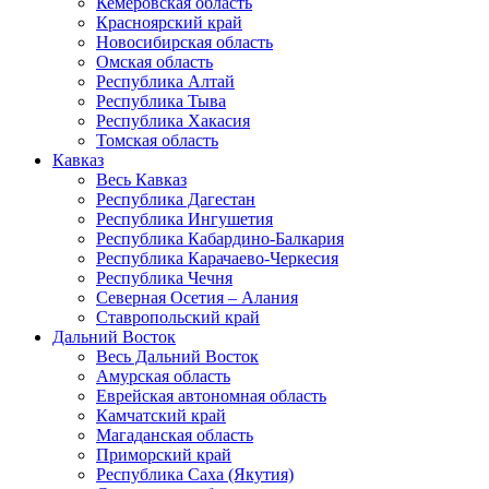
Кемеровская область
Красноярский край
Новосибирская область
Омская область
Республика Алтай
Республика Тыва
Республика Хакасия
Томская область
Кавказ
Весь Кавказ
Республика Дагестан
Республика Ингушетия
Республика Кабардино-Балкария
Республика Карачаево-Черкесия
Республика Чечня
Северная Осетия – Алания
Ставропольский край
Дальний Восток
Весь Дальний Восток
Амурская область
Еврейская автономная область
Камчатский край
Магаданская область
Приморский край
Республика Саха (Якутия)