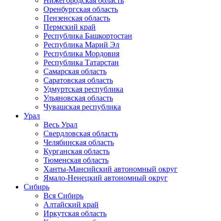
Нижегородская область
Оренбургская область
Пензенская область
Пермский край
Республика Башкортостан
Республика Марий Эл
Республика Мордовия
Республика Татарстан
Самарская область
Саратовская область
Удмуртская республика
Ульяновская область
Чувашская республика
Урал
Весь Урал
Свердловская область
Челябинская область
Курганская область
Тюменская область
Ханты-Мансийский автономный округ
Ямало-Ненецкий автономный округ
Сибирь
Вся Сибирь
Алтайский край
Иркутская область