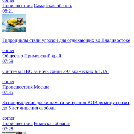
corner
Происшествия
Самарская область
08:21
Гидроциклы стали угрозой для отдыхающих во Владивостоке
corner
Общество
Приморский край
07:59
Системы ПВО за ночь сбили 397 вражеских БПЛА
corner
Происшествия
Москва
07:35
За повреждение доски памяти ветеранов ВОВ рязанцу грозит
до 5 лет лишения свободы
corner
Происшествия
Рязанская область
07:28