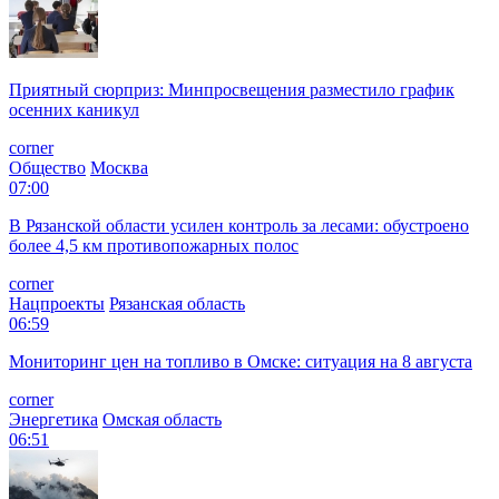
Приятный сюрприз: Минпросвещения разместило график
осенних каникул
corner
Общество
Москва
07:00
В Рязанской области усилен контроль за лесами: обустроено
более 4,5 км противопожарных полос
corner
Нацпроекты
Рязанская область
06:59
Мониторинг цен на топливо в Омске: ситуация на 8 августа
corner
Энергетика
Омская область
06:51