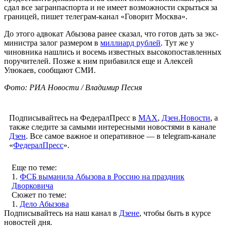
сдал все загранпаспорта и не имеет возможности скрыться за
границей, пишет телеграм-канал «Говорит Москва».
До этого адвокат Абызова ранее сказал, что готов дать за экс-
министра залог размером в
миллиард рублей
. Тут же у
чиновника нашлись и восемь известных высокопоставленных
поручителей. Позже к ним прибавился еще и Алексей
Улюкаев, сообщают СМИ.
Фото: РИА Новости / Владимир Песня
Подписывайтесь на ФедералПресс в
МАХ
,
Дзен.Новости
, а
также следите за самыми интересными новостями в канале
Дзен
. Все самое важное и оперативное — в telegram-канале
«
ФедералПресс
».
Еще по теме:
1.
ФСБ выманила Абызова в Россию на праздник
Дворковича
Сюжет по теме:
1.
Дело Абызова
Подписывайтесь на наш канал в
Дзене
, чтобы быть в курсе
новостей дня.