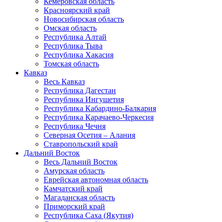
Кемеровская область
Красноярский край
Новосибирская область
Омская область
Республика Алтай
Республика Тыва
Республика Хакасия
Томская область
Кавказ
Весь Кавказ
Республика Дагестан
Республика Ингушетия
Республика Кабардино-Балкария
Республика Карачаево-Черкесия
Республика Чечня
Северная Осетия – Алания
Ставропольский край
Дальний Восток
Весь Дальний Восток
Амурская область
Еврейская автономная область
Камчатский край
Магаданская область
Приморский край
Республика Саха (Якутия)