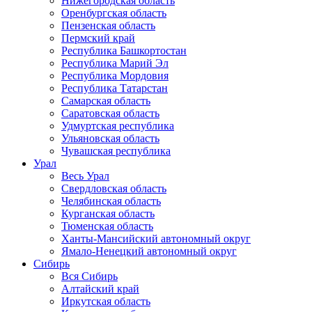
Нижегородская область
Оренбургская область
Пензенская область
Пермский край
Республика Башкортостан
Республика Марий Эл
Республика Мордовия
Республика Татарстан
Самарская область
Саратовская область
Удмуртская республика
Ульяновская область
Чувашская республика
Урал
Весь Урал
Свердловская область
Челябинская область
Курганская область
Тюменская область
Ханты-Мансийский автономный округ
Ямало-Ненецкий автономный округ
Сибирь
Вся Сибирь
Алтайский край
Иркутская область