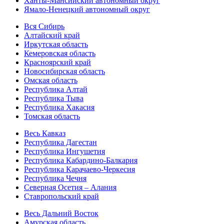
Ханты-Мансийский автономный округ
Ямало-Ненецкий автономный округ
Вся Сибирь
Алтайский край
Иркутская область
Кемеровская область
Красноярский край
Новосибирская область
Омская область
Республика Алтай
Республика Тыва
Республика Хакасия
Томская область
Весь Кавказ
Республика Дагестан
Республика Ингушетия
Республика Кабардино-Балкария
Республика Карачаево-Черкесия
Республика Чечня
Северная Осетия – Алания
Ставропольский край
Весь Дальний Восток
Амурская область