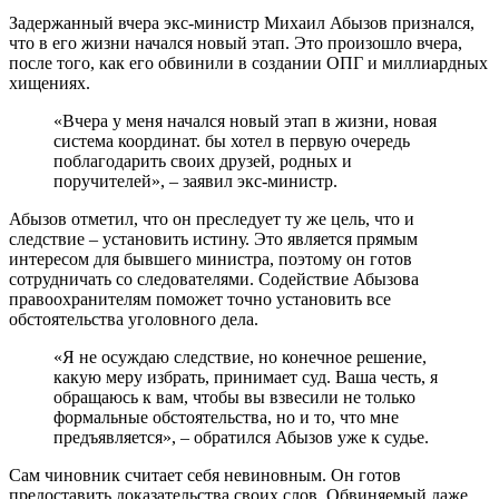
Задержанный вчера экс-министр Михаил Абызов признался,
что в его жизни начался новый этап. Это произошло вчера,
после того, как его обвинили в создании ОПГ и миллиардных
хищениях.
«Вчера у меня начался новый этап в жизни, новая
система координат. бы хотел в первую очередь
поблагодарить своих друзей, родных и
поручителей», – заявил экс-министр.
Абызов отметил, что он преследует ту же цель, что и
следствие – установить истину. Это является прямым
интересом для бывшего министра, поэтому он готов
сотрудничать со следователями. Содействие Абызова
правоохранителям поможет точно установить все
обстоятельства уголовного дела.
«Я не осуждаю следствие, но конечное решение,
какую меру избрать, принимает суд. Ваша честь, я
обращаюсь к вам, чтобы вы взвесили не только
формальные обстоятельства, но и то, что мне
предъявляется», – обратился Абызов уже к судье.
Сам чиновник считает себя невиновным. Он готов
предоставить доказательства своих слов. Обвиняемый даже