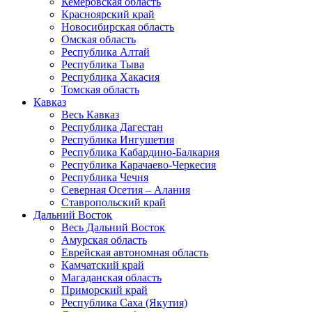
Кемеровская область
Красноярский край
Новосибирская область
Омская область
Республика Алтай
Республика Тыва
Республика Хакасия
Томская область
Кавказ
Весь Кавказ
Республика Дагестан
Республика Ингушетия
Республика Кабардино-Балкария
Республика Карачаево-Черкесия
Республика Чечня
Северная Осетия – Алания
Ставропольский край
Дальний Восток
Весь Дальний Восток
Амурская область
Еврейская автономная область
Камчатский край
Магаданская область
Приморский край
Республика Саха (Якутия)