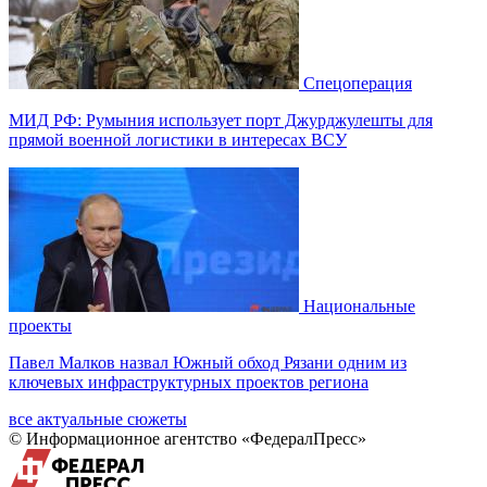
Спецоперация
МИД РФ: Румыния использует порт Джурджулешты для
прямой военной логистики в интересах ВСУ
Национальные
проекты
Павел Малков назвал Южный обход Рязани одним из
ключевых инфраструктурных проектов региона
все актуальные сюжеты
© Информационное агентство «ФедералПресс»