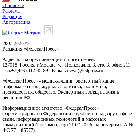
О проекте
Реклама
Редакция
Авторизация
2007-2026 ©
Редакция «
ФедералПресс
»
Адрес для корреспонденции и посетителей:
127018
, Россия, г.
Москва
,
ул. Полковая, д. 3, стр. 3
, офис 211
Тел.
+7(499) 112-35-89
E-mail:
news@fedpress.ru
«ФедералПресс» - медиа-холдинг: экспертный канал,
информагентства, журнал. Политика, экономика,
происшествия, общество. Экспертный взгляд на жизнь
регионов РФ
Информационное агентство «ФедералПресс»
(зарегистрировано Федеральной службой по надзору в сфере
связи, информационных технологий и массовых
коммуникаций (Роскомнадзор) 21.07.2023г. за номером ИА №
ФС 77 – 85577)