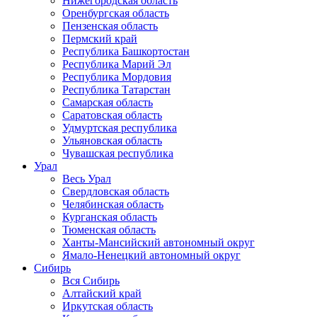
Нижегородская область
Оренбургская область
Пензенская область
Пермский край
Республика Башкортостан
Республика Марий Эл
Республика Мордовия
Республика Татарстан
Самарская область
Саратовская область
Удмуртская республика
Ульяновская область
Чувашская республика
Урал
Весь Урал
Свердловская область
Челябинская область
Курганская область
Тюменская область
Ханты-Мансийский автономный округ
Ямало-Ненецкий автономный округ
Сибирь
Вся Сибирь
Алтайский край
Иркутская область