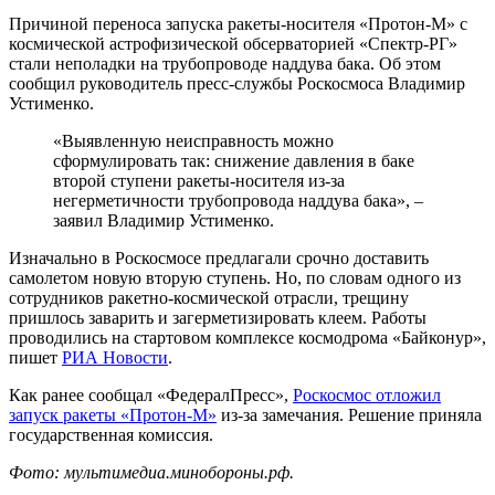
Причиной переноса запуска ракеты-носителя «Протон-М» c
космической астрофизической обсерваторией «Спектр-РГ»
стали неполадки на трубопроводе наддува бака. Об этом
сообщил руководитель пресс-службы Роскосмоса Владимир
Устименко.
«Выявленную неисправность можно
сформулировать так: снижение давления в баке
второй ступени ракеты-носителя из-за
негерметичности трубопровода наддува бака», –
заявил Владимир Устименко.
Изначально в Роскосмосе предлагали срочно доставить
самолетом новую вторую ступень. Но, по словам одного из
сотрудников ракетно-космической отрасли, трещину
пришлось заварить и загерметизировать клеем. Работы
проводились на стартовом комплексе космодрома «Байконур»,
пишет
РИА Новости
.
Как ранее сообщал «ФедералПресс»,
Роскосмос отложил
запуск ракеты «Протон-М»
из-за замечания. Решение приняла
государственная комиссия.
Фото: мультимедиа.минобороны.рф.