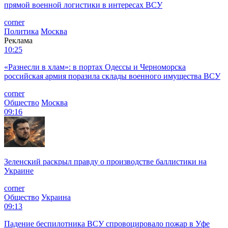
прямой военной логистики в интересах ВСУ
corner
Политика
Москва
Реклама
10:25
«Разнесли в хлам»: в портах Одессы и Черноморска
российская армия поразила склады военного имущества ВСУ
corner
Общество
Москва
09:16
Зеленский раскрыл правду о производстве баллистики на
Украине
corner
Общество
Украина
09:13
Падение беспилотника ВСУ спровоцировало пожар в Уфе