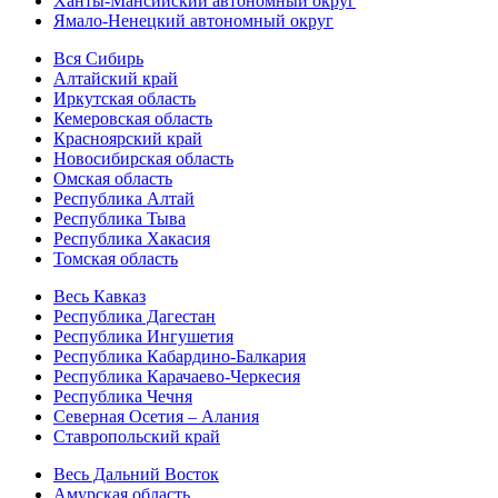
Ханты-Мансийский автономный округ
Ямало-Ненецкий автономный округ
Вся Сибирь
Алтайский край
Иркутская область
Кемеровская область
Красноярский край
Новосибирская область
Омская область
Республика Алтай
Республика Тыва
Республика Хакасия
Томская область
Весь Кавказ
Республика Дагестан
Республика Ингушетия
Республика Кабардино-Балкария
Республика Карачаево-Черкесия
Республика Чечня
Северная Осетия – Алания
Ставропольский край
Весь Дальний Восток
Амурская область