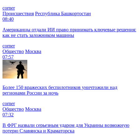
corner
Происшествия
Республика Башкортостан
08:40
Американцы отдали ИИ право принимать ключевые решения:
как не стать заложником машины
corner
Общество
Москва
07:57
Более 150 вражеских беспилотников уничтожили над
регионами России за ночь
corner
Общество
Москва
07:32
В ФРГ назвали серьезным ударом для Украины возможную
потерю Славянска и Краматорска