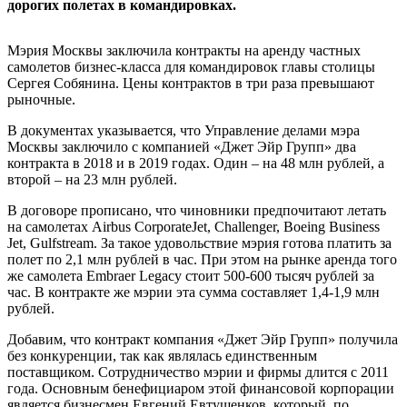
дорогих полетах в командировках.
Мэрия Москвы заключила контракты на аренду частных
самолетов бизнес-класса для командировок главы столицы
Сергея Собянина. Цены контрактов в три раза превышают
рыночные.
В документах указывается, что Управление делами мэра
Москвы заключило с компанией «Джет Эйр Групп» два
контракта в 2018 и в 2019 годах. Один – на 48 млн рублей, а
второй – на 23 млн рублей.
В договоре прописано, что чиновники предпочитают летать
на самолетах Airbus CorporateJet, Challenger, Boeing Business
Jet, Gulfstream. За такое удовольствие мэрия готова платить за
полет по 2,1 млн рублей в час. При этом на рынке аренда того
же самолета Embraer Legacy стоит 500-600 тысяч рублей за
час. В контракте же мэрии эта сумма составляет 1,4-1,9 млн
рублей.
Добавим, что контракт компания «Джет Эйр Групп» получила
без конкуренции, так как являлась единственным
поставщиком. Сотрудничество мэрии и фирмы длится с 2011
года. Основным бенефициаром этой финансовой корпорации
является бизнесмен Евгений Евтушенков, который, по