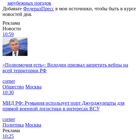
зарубежных поездок
Добавьте
ФедералПресс
в мои источники, чтобы быть в курсе
новостей дня.
Реклама
Новости
10:59
«Полномочия есть»: Володин призвал запретить вейпы на
всей территории РФ
corner
Общество
Москва
10:30
МИД РФ: Румыния использует порт Джурджулешты для
прямой военной логистики в интересах ВСУ
corner
Политика
Москва
Реклама
10:25