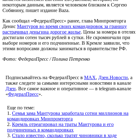
некоторым данным, является человеком близким к Сергею
Собянину, пишет издание Baza.
Как сообщал «ФедералПресс» ранее, глава Минпромторга
Денис
Мантуров во время своих командировок за границу
растрачивал деньгина дорогое жилье
. Цены за номера в отелях
достигали сотен тысяч рублей в сутки. Не скромничали при
выборе номеров и его подчиненные. В Кремле заявили, что
этими вопросами должны заниматься в правительстве РФ.
Фото: ФедералПресс / Полина Петренко
Подписывайтесь на ФедералПресс в
МАХ
,
Дзен.Новости
, а
также следите за самыми интересными новостями в канале
Дзен
. Все самое важное и оперативное — в telegram-канале
«
ФедералПресс
».
Еще по теме:
1.
Семья зама Мантурова заработала сотни миллионов на
командировках Минпромторга
2.
Кремль отреагировал на траты Мантурова и его
подчиненных в командировках
3.
Стало известно, сколько тратят чиновники в ходе