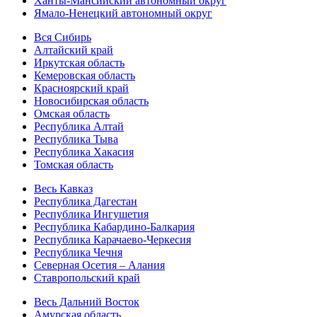
Ханты-Мансийский автономный округ
Ямало-Ненецкий автономный округ
Вся Сибирь
Алтайский край
Иркутская область
Кемеровская область
Красноярский край
Новосибирская область
Омская область
Республика Алтай
Республика Тыва
Республика Хакасия
Томская область
Весь Кавказ
Республика Дагестан
Республика Ингушетия
Республика Кабардино-Балкария
Республика Карачаево-Черкесия
Республика Чечня
Северная Осетия – Алания
Ставропольский край
Весь Дальний Восток
Амурская область