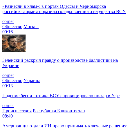
«Разнесли в хлам»: в портах Одессы и Черноморска
российская армия поразила склады военного имущества ВСУ
corner
Общество
Москва
09:16
Зеленский раскрыл правду о производстве баллистики на
Украине
corner
Общество
Украина
09:13
Падение беспилотника ВСУ спровоцировало пожар в Уфе
corner
Происшествия
Республика Башкортостан
08:40
Американцы отдали ИИ право принимать ключевые решения: