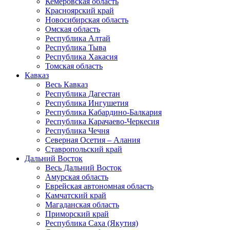
Кемеровская область
Красноярский край
Новосибирская область
Омская область
Республика Алтай
Республика Тыва
Республика Хакасия
Томская область
Кавказ
Весь Кавказ
Республика Дагестан
Республика Ингушетия
Республика Кабардино-Балкария
Республика Карачаево-Черкесия
Республика Чечня
Северная Осетия – Алания
Ставропольский край
Дальний Восток
Весь Дальний Восток
Амурская область
Еврейская автономная область
Камчатский край
Магаданская область
Приморский край
Республика Саха (Якутия)