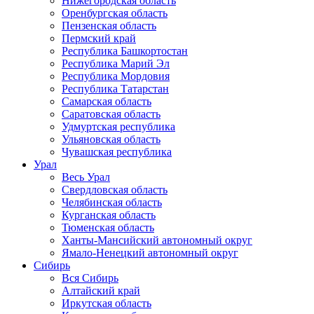
Нижегородская область
Оренбургская область
Пензенская область
Пермский край
Республика Башкортостан
Республика Марий Эл
Республика Мордовия
Республика Татарстан
Самарская область
Саратовская область
Удмуртская республика
Ульяновская область
Чувашская республика
Урал
Весь Урал
Свердловская область
Челябинская область
Курганская область
Тюменская область
Ханты-Мансийский автономный округ
Ямало-Ненецкий автономный округ
Сибирь
Вся Сибирь
Алтайский край
Иркутская область