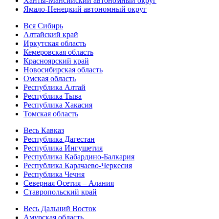
Ханты-Мансийский автономный округ
Ямало-Ненецкий автономный округ
Вся Сибирь
Алтайский край
Иркутская область
Кемеровская область
Красноярский край
Новосибирская область
Омская область
Республика Алтай
Республика Тыва
Республика Хакасия
Томская область
Весь Кавказ
Республика Дагестан
Республика Ингушетия
Республика Кабардино-Балкария
Республика Карачаево-Черкесия
Республика Чечня
Северная Осетия – Алания
Ставропольский край
Весь Дальний Восток
Амурская область