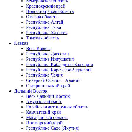
Кемеровская область
Красноярский край
Новосибирская область
Омская область
Республика Алтай
Республика Тыва
Республика Хакасия
Томская область
Кавказ
Весь Кавказ
Республика Дагестан
Республика Ингушетия
Республика Кабардино-Балкария
Республика Карачаево-Черкесия
Республика Чечня
Северная Осетия – Алания
Ставропольский край
Дальний Восток
Весь Дальний Восток
Амурская область
Еврейская автономная область
Камчатский край
Магаданская область
Приморский край
Республика Саха (Якутия)