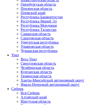
Нижегородская область
Оренбургская область
Пензенская область
Пермский край
Республика Башкортостан
Республика Марий Эл
Республика Мордовия
Республика Татарстан
Самарская область
Саратовская область
Удмуртская республика
Ульяновская область
Чувашская республика
Урал
Весь Урал
Свердловская область
Челябинская область
Курганская область
Тюменская область
Ханты-Мансийский автономный округ
Ямало-Ненецкий автономный округ
Сибирь
Вся Сибирь
Алтайский край
Иркутская область