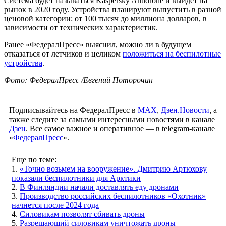
Система будет называться Kaspersky Antidrone и выйдет на
рынок в 2020 году. Устройства планируют выпустить в разной
ценовой категории: от 100 тысяч до миллиона долларов, в
зависимости от технических характеристик.
Ранее «ФедералПресс» выяснил, можно ли в будущем
отказаться от летчиков и целиком
положиться на беспилотные
устройства
.
Фото: ФедералПресс /Евгений Поторочин
Подписывайтесь на ФедералПресс в
МАХ
,
Дзен.Новости
, а
также следите за самыми интересными новостями в канале
Дзен
. Все самое важное и оперативное — в telegram-канале
«
ФедералПресс
».
Еще по теме:
1.
«Точно возьмем на вооружение». Дмитрию Артюхову
показали беспилотники для Арктики
2.
В Финляндии начали доставлять еду дронами
3.
Производство российских беспилотников «Охотник»
начнется после 2024 года
4.
Силовикам позволят сбивать дроны
5.
Разрешающий силовикам уничтожать дроны