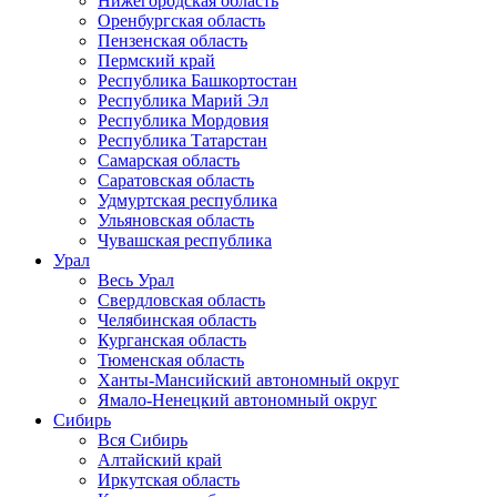
Нижегородская область
Оренбургская область
Пензенская область
Пермский край
Республика Башкортостан
Республика Марий Эл
Республика Мордовия
Республика Татарстан
Самарская область
Саратовская область
Удмуртская республика
Ульяновская область
Чувашская республика
Урал
Весь Урал
Свердловская область
Челябинская область
Курганская область
Тюменская область
Ханты-Мансийский автономный округ
Ямало-Ненецкий автономный округ
Сибирь
Вся Сибирь
Алтайский край
Иркутская область