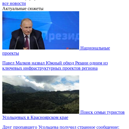
все новости
Актуальные сюжеты
Национальные
проекты
Павел Малков назвал Южный обход Рязани одним из
ключевых инфраструктурных проектов региона
Поиск семьи туристов
Усольцевых в Красноярском крае
Друг пропавшего Усольцева получил странное сообщение: