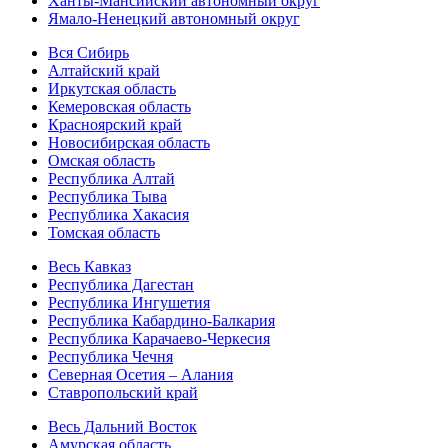
Ханты-Мансийский автономный округ
Ямало-Ненецкий автономный округ
Вся Сибирь
Алтайский край
Иркутская область
Кемеровская область
Красноярский край
Новосибирская область
Омская область
Республика Алтай
Республика Тыва
Республика Хакасия
Томская область
Весь Кавказ
Республика Дагестан
Республика Ингушетия
Республика Кабардино-Балкария
Республика Карачаево-Черкесия
Республика Чечня
Северная Осетия – Алания
Ставропольский край
Весь Дальний Восток
Амурская область