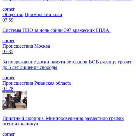
corner
Общество
Приморский край
07:59
Системы ПВО за ночь сбили 397 вражеских БПЛА
corner
Происшествия
Москва
07:35
За повреждение доски памяти ветеранов ВОВ рязанцу грозит
до 5 лет лишения свободы
corner
Происшествия
Рязанская область
07:28
Приятный сюрприз: Минпросвещения разместило график
осенних каникул
corner