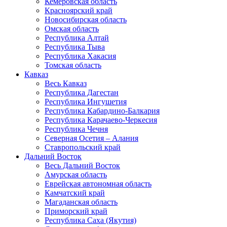
Кемеровская область
Красноярский край
Новосибирская область
Омская область
Республика Алтай
Республика Тыва
Республика Хакасия
Томская область
Кавказ
Весь Кавказ
Республика Дагестан
Республика Ингушетия
Республика Кабардино-Балкария
Республика Карачаево-Черкесия
Республика Чечня
Северная Осетия – Алания
Ставропольский край
Дальний Восток
Весь Дальний Восток
Амурская область
Еврейская автономная область
Камчатский край
Магаданская область
Приморский край
Республика Саха (Якутия)