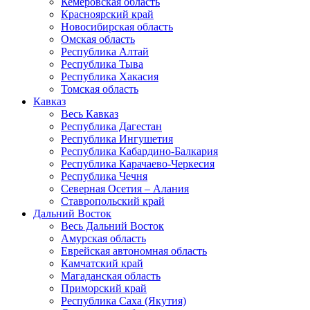
Кемеровская область
Красноярский край
Новосибирская область
Омская область
Республика Алтай
Республика Тыва
Республика Хакасия
Томская область
Кавказ
Весь Кавказ
Республика Дагестан
Республика Ингушетия
Республика Кабардино-Балкария
Республика Карачаево-Черкесия
Республика Чечня
Северная Осетия – Алания
Ставропольский край
Дальний Восток
Весь Дальний Восток
Амурская область
Еврейская автономная область
Камчатский край
Магаданская область
Приморский край
Республика Саха (Якутия)