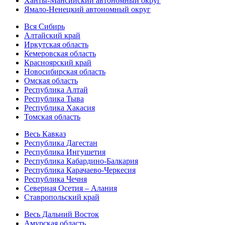
Ханты-Мансийский автономный округ
Ямало-Ненецкий автономный округ
Вся Сибирь
Алтайский край
Иркутская область
Кемеровская область
Красноярский край
Новосибирская область
Омская область
Республика Алтай
Республика Тыва
Республика Хакасия
Томская область
Весь Кавказ
Республика Дагестан
Республика Ингушетия
Республика Кабардино-Балкария
Республика Карачаево-Черкесия
Республика Чечня
Северная Осетия – Алания
Ставропольский край
Весь Дальний Восток
Амурская область