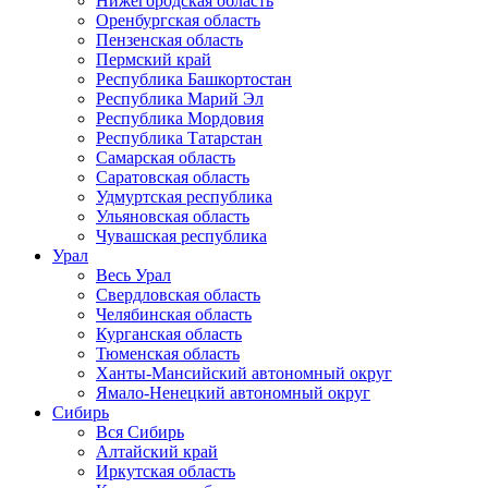
Нижегородская область
Оренбургская область
Пензенская область
Пермский край
Республика Башкортостан
Республика Марий Эл
Республика Мордовия
Республика Татарстан
Самарская область
Саратовская область
Удмуртская республика
Ульяновская область
Чувашская республика
Урал
Весь Урал
Свердловская область
Челябинская область
Курганская область
Тюменская область
Ханты-Мансийский автономный округ
Ямало-Ненецкий автономный округ
Сибирь
Вся Сибирь
Алтайский край
Иркутская область