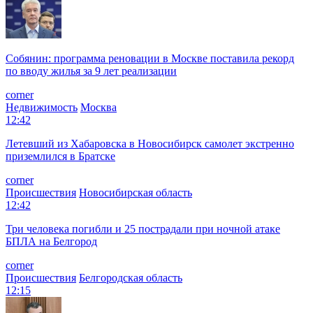
Собянин: программа реновации в Москве поставила рекорд
по вводу жилья за 9 лет реализации
corner
Недвижимость
Москва
12:42
Летевший из Хабаровска в Новосибирск самолет экстренно
приземлился в Братске
corner
Происшествия
Новосибирская область
12:42
Три человека погибли и 25 пострадали при ночной атаке
БПЛА на Белгород
corner
Происшествия
Белгородская область
12:15