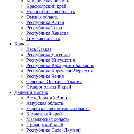
Кемеровская область
Красноярский край
Новосибирская область
Омская область
Республика Алтай
Республика Тыва
Республика Хакасия
Томская область
Кавказ
Весь Кавказ
Республика Дагестан
Республика Ингушетия
Республика Кабардино-Балкария
Республика Карачаево-Черкесия
Республика Чечня
Северная Осетия – Алания
Ставропольский край
Дальний Восток
Весь Дальний Восток
Амурская область
Еврейская автономная область
Камчатский край
Магаданская область
Приморский край
Республика Саха (Якутия)