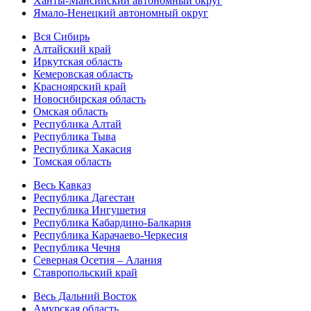
Ханты-Мансийский автономный округ
Ямало-Ненецкий автономный округ
Вся Сибирь
Алтайский край
Иркутская область
Кемеровская область
Красноярский край
Новосибирская область
Омская область
Республика Алтай
Республика Тыва
Республика Хакасия
Томская область
Весь Кавказ
Республика Дагестан
Республика Ингушетия
Республика Кабардино-Балкария
Республика Карачаево-Черкесия
Республика Чечня
Северная Осетия – Алания
Ставропольский край
Весь Дальний Восток
Амурская область