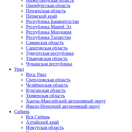
Нижегородская область
Оренбургская область
Пензенская область
Пермский край
Республика Башкортостан
Республика Марий Эл
Республика Мордовия
Республика Татарстан
Самарская область
Саратовская область
Удмуртская республика
Ульяновская область
Чувашская республика
Урал
Весь Урал
Свердловская область
Челябинская область
Курганская область
Тюменская область
Ханты-Мансийский автономный округ
Ямало-Ненецкий автономный округ
Сибирь
Вся Сибирь
Алтайский край
Иркутская область