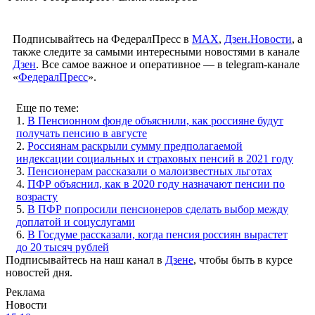
Подписывайтесь на ФедералПресс в
МАХ
,
Дзен.Новости
, а
также следите за самыми интересными новостями в канале
Дзен
. Все самое важное и оперативное — в telegram-канале
«
ФедералПресс
».
Еще по теме:
1.
В Пенсионном фонде объяснили, как россияне будут
получать пенсию в августе
2.
Россиянам раскрыли сумму предполагаемой
индексации социальных и страховых пенсий в 2021 году
3.
Пенсионерам рассказали о малоизвестных льготах
4.
ПФР объяснил, как в 2020 году назначают пенсии по
возрасту
5.
В ПФР попросили пенсионеров сделать выбор между
доплатой и соцуслугами
6.
В Госдуме рассказали, когда пенсия россиян вырастет
до 20 тысяч рублей
Подписывайтесь на наш канал в
Дзене
, чтобы быть в курсе
новостей дня.
Реклама
Новости