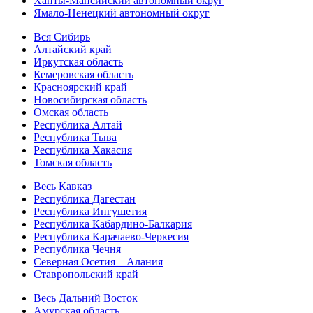
Ханты-Мансийский автономный округ
Ямало-Ненецкий автономный округ
Вся Сибирь
Алтайский край
Иркутская область
Кемеровская область
Красноярский край
Новосибирская область
Омская область
Республика Алтай
Республика Тыва
Республика Хакасия
Томская область
Весь Кавказ
Республика Дагестан
Республика Ингушетия
Республика Кабардино-Балкария
Республика Карачаево-Черкесия
Республика Чечня
Северная Осетия – Алания
Ставропольский край
Весь Дальний Восток
Амурская область