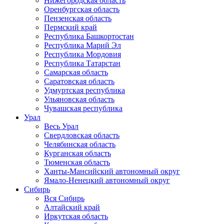
Нижегородская область
Оренбургская область
Пензенская область
Пермский край
Республика Башкортостан
Республика Марий Эл
Республика Мордовия
Республика Татарстан
Самарская область
Саратовская область
Удмуртская республика
Ульяновская область
Чувашская республика
Урал
Весь Урал
Свердловская область
Челябинская область
Курганская область
Тюменская область
Ханты-Мансийский автономный округ
Ямало-Ненецкий автономный округ
Сибирь
Вся Сибирь
Алтайский край
Иркутская область