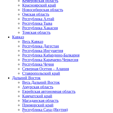
Кемеровская область
Красноярский край
Новосибирская область
Омская область
Республика Алтай
Республика Тыва
Республика Хакасия
Томская область
Кавказ
Весь Кавказ
Республика Дагестан
Республика Ингушетия
Республика Кабардино-Балкария
Республика Карачаево-Черкесия
Республика Чечня
Северная Осетия – Алания
Ставропольский край
Дальний Восток
Весь Дальний Восток
Амурская область
Еврейская автономная область
Камчатский край
Магаданская область
Приморский край
Республика Саха (Якутия)