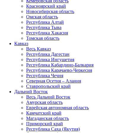
Кемеровская область
Красноярский край
Новосибирская область
Омская область
Республика Алтай
Республика Тыва
Республика Хакасия
Томская область
Кавказ
Весь Кавказ
Республика Дагестан
Республика Ингушетия
Республика Кабардино-Балкария
Республика Карачаево-Черкесия
Республика Чечня
Северная Осетия – Алания
Ставропольский край
Дальний Восток
Весь Дальний Восток
Амурская область
Еврейская автономная область
Камчатский край
Магаданская область
Приморский край
Республика Саха (Якутия)