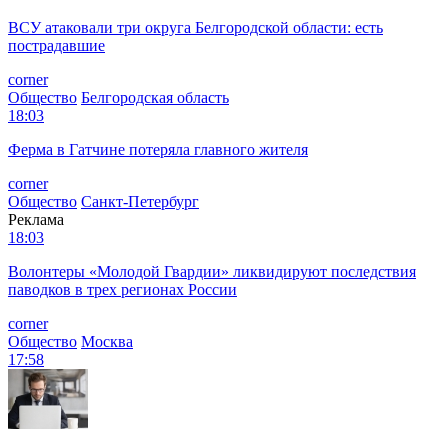
ВСУ атаковали три округа Белгородской области: есть
пострадавшие
corner
Общество
Белгородская область
18:03
Ферма в Гатчине потеряла главного жителя
corner
Общество
Санкт-Петербург
Реклама
18:03
Волонтеры «Молодой Гвардии» ликвидируют последствия
паводков в трех регионах России
corner
Общество
Москва
17:58