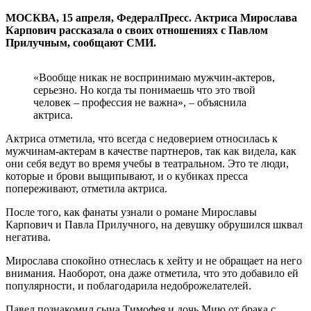
МОСКВА, 15 апреля, ФедералПресс. Актриса Мирослава
Карпович рассказала о своих отношениях с Павлом
Прилучным, сообщают СМИ.
«Вообще никак не воспринимаю мужчин-актеров,
серьезно. Но когда ты понимаешь что это твой
человек – профессия не важна», – объяснила
актриса.
Актриса отметила, что всегда с недоверием относилась к
мужчинам-актерам в качестве партнеров, так как видела, как
они себя ведут во время учебы в театральном. Это те люди,
которые и брови выщипывают, и о кубиках пресса
попереживают, отметила актриса.
После того, как фанаты узнали о романе Мирославы
Карпович и Павла Прилучного, на девушку обрушился шквал
негатива.
Мирослава спокойно отнеслась к хейту и не обращает на него
внимания. Наоборот, она даже отметила, что это добавило ей
популярности, и поблагодарила недоброжелателей.
Павел познакомил сына Тимофея и дочь Мию от брака с