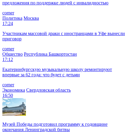
предложения по поддержке людей с инвалидностью
corner
Политика
Москва
17:24
Участникам массовой драки с иностранцами в Уфе вынесли
приговор
corner
Общество
Республика Башкортостан
17:12
Екатеринбургскую музыкальную школу ремонтируют
впервые за 62 года: что будет с детьми
corner
Экономика
Свердловская область
16:50
Музей Победы подготовил программу к годовщине
окончания Ленинградской битвы