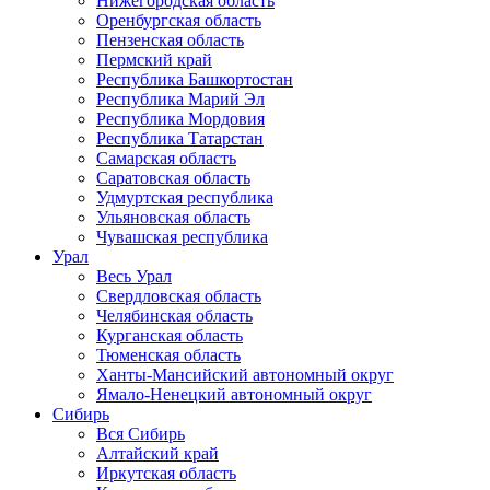
Нижегородская область
Оренбургская область
Пензенская область
Пермский край
Республика Башкортостан
Республика Марий Эл
Республика Мордовия
Республика Татарстан
Самарская область
Саратовская область
Удмуртская республика
Ульяновская область
Чувашская республика
Урал
Весь Урал
Свердловская область
Челябинская область
Курганская область
Тюменская область
Ханты-Мансийский автономный округ
Ямало-Ненецкий автономный округ
Сибирь
Вся Сибирь
Алтайский край
Иркутская область