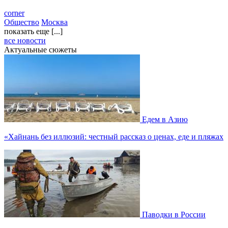
corner
Общество
Москва
показать еще [...]
все новости
Актуальные сюжеты
Едем в Азию
«Хайнань без иллюзий: честный рассказ о ценах, еде и пляжах
Паводки в России