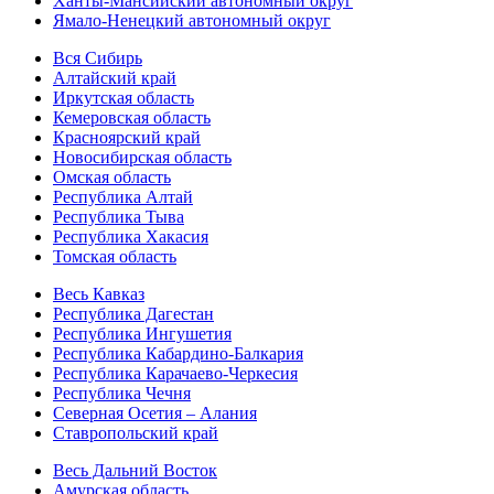
Ханты-Мансийский автономный округ
Ямало-Ненецкий автономный округ
Вся Сибирь
Алтайский край
Иркутская область
Кемеровская область
Красноярский край
Новосибирская область
Омская область
Республика Алтай
Республика Тыва
Республика Хакасия
Томская область
Весь Кавказ
Республика Дагестан
Республика Ингушетия
Республика Кабардино-Балкария
Республика Карачаево-Черкесия
Республика Чечня
Северная Осетия – Алания
Ставропольский край
Весь Дальний Восток
Амурская область