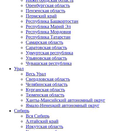
Нижегородская область
Оренбургская область
Пензенская область
Пермский край
Республика Башкортостан
Республика Марий Эл
Республика Мордовия
Республика Татарстан
Самарская область
Саратовская область
Удмуртская республика
Ульяновская область
Чувашская республика
Урал
Весь Урал
Свердловская область
Челябинская область
Курганская область
Тюменская область
Ханты-Мансийский автономный округ
Ямало-Ненецкий автономный округ
Сибирь
Вся Сибирь
Алтайский край
Иркутская область