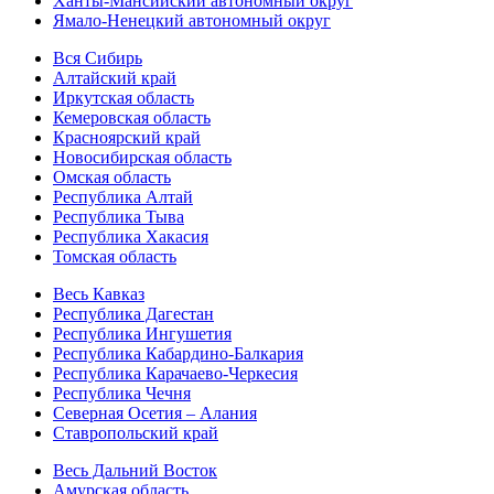
Ханты-Мансийский автономный округ
Ямало-Ненецкий автономный округ
Вся Сибирь
Алтайский край
Иркутская область
Кемеровская область
Красноярский край
Новосибирская область
Омская область
Республика Алтай
Республика Тыва
Республика Хакасия
Томская область
Весь Кавказ
Республика Дагестан
Республика Ингушетия
Республика Кабардино-Балкария
Республика Карачаево-Черкесия
Республика Чечня
Северная Осетия – Алания
Ставропольский край
Весь Дальний Восток
Амурская область