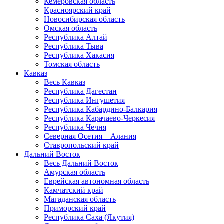
Кемеровская область
Красноярский край
Новосибирская область
Омская область
Республика Алтай
Республика Тыва
Республика Хакасия
Томская область
Кавказ
Весь Кавказ
Республика Дагестан
Республика Ингушетия
Республика Кабардино-Балкария
Республика Карачаево-Черкесия
Республика Чечня
Северная Осетия – Алания
Ставропольский край
Дальний Восток
Весь Дальний Восток
Амурская область
Еврейская автономная область
Камчатский край
Магаданская область
Приморский край
Республика Саха (Якутия)