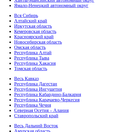
Ханты-Мансийский автономный округ
Ямало-Ненецкий автономный округ
Вся Сибирь
Алтайский край
Иркутская область
Кемеровская область
Красноярский край
Новосибирская область
Омская область
Республика Алтай
Республика Тыва
Республика Хакасия
Томская область
Весь Кавказ
Республика Дагестан
Республика Ингушетия
Республика Кабардино-Балкария
Республика Карачаево-Черкесия
Республика Чечня
Северная Осетия – Алания
Ставропольский край
Весь Дальний Восток
Амурская область