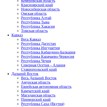
Кемеровская область
Красноярский край
Новосибирская область
Омская область
Республика Алтай
Республика Тыва
Республика Хакасия
Томская область
Кавказ
Весь Кавказ
Республика Дагестан
Республика Ингушетия
Республика Кабардино-Балкария
Республика Карачаево-Черкесия
Республика Чечня
Северная Осетия – Алания
Ставропольский край
Дальний Восток
Весь Дальний Восток
Амурская область
Еврейская автономная область
Камчатский край
Магаданская область
Приморский край
Республика Саха (Якутия)