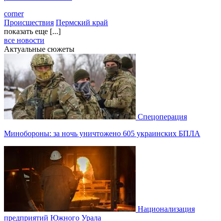
corner
Происшествия
Пермский край
показать еще [...]
все новости
Актуальные сюжеты
Спецоперация
Минобороны: за ночь уничтожено 605 украинских БПЛА
Национализация
предприятий Южного Урала