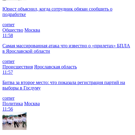
Юрист объяснил, когда сотрудник обязан сообщить о
подработке
corner
Общество
Москва
11:58
Самая массированная атака что известно о «прилетах» БПЛА
в Ярославской области
corner
Происшествия
Ярославская область
11:57
Битва за второе место: что показала регистрация партий на
выборы в Госдуму
corner
Политика
Москва
11:56