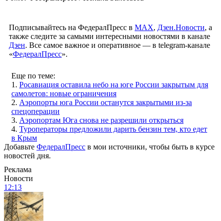
Подписывайтесь на ФедералПресс в
МАХ
,
Дзен.Новости
, а
также следите за самыми интересными новостями в канале
Дзен
. Все самое важное и оперативное — в telegram-канале
«
ФедералПресс
».
Еще по теме:
1.
Росавиация оставила небо на юге России закрытым для
самолетов: новые ограничения
2.
Аэропорты юга России останутся закрытыми из-за
спецоперации
3.
Аэропортам Юга снова не разрешили открыться
4.
Туроператоры предложили дарить бензин тем, кто едет
в Крым
Добавьте
ФедералПресс
в мои источники, чтобы быть в курсе
новостей дня.
Реклама
Новости
12:13