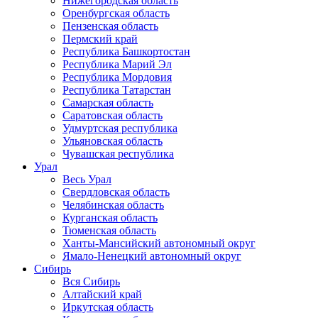
Нижегородская область
Оренбургская область
Пензенская область
Пермский край
Республика Башкортостан
Республика Марий Эл
Республика Мордовия
Республика Татарстан
Самарская область
Саратовская область
Удмуртская республика
Ульяновская область
Чувашская республика
Урал
Весь Урал
Свердловская область
Челябинская область
Курганская область
Тюменская область
Ханты-Мансийский автономный округ
Ямало-Ненецкий автономный округ
Сибирь
Вся Сибирь
Алтайский край
Иркутская область