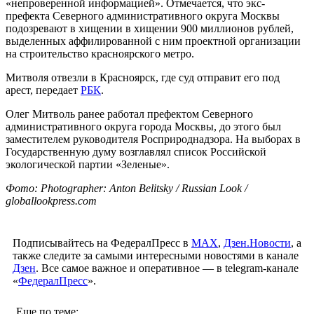
«непроверенной информацией». Отмечается, что экс-
префекта Северного административного округа Москвы
подозревают в хищении в хищении 900 миллионов рублей,
выделенных аффилированной с ним проектной организации
на строительство красноярского метро.
Митволя отвезли в Красноярск, где суд отправит его под
арест, передает
РБК
.
Олег Митволь ранее работал префектом Северного
административного округа города Москвы, до этого был
заместителем руководителя Росприроднадзора. На выборах в
Государственную думу возглавлял список Российской
экологической партии «Зеленые».
Фото: Photographer: Anton Belitsky / Russian Look /
globallookpress.com
Подписывайтесь на ФедералПресс в
МАХ
,
Дзен.Новости
, а
также следите за самыми интересными новостями в канале
Дзен
. Все самое важное и оперативное — в telegram-канале
«
ФедералПресс
».
Еще по теме: