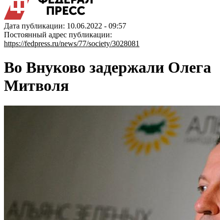
Дата публикации: 10.06.2022 - 09:57
Постоянный адрес публикации:
https://fedpress.ru/news/77/society/3028081
Во Внуково задержали Олега
Митволя