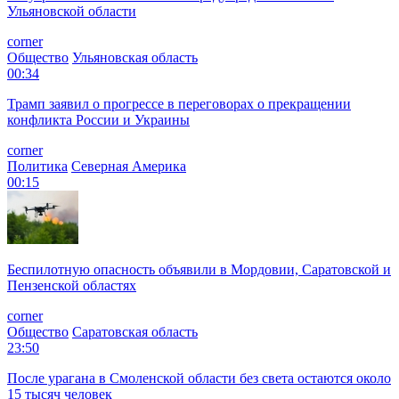
Ульяновской области
corner
Общество
Ульяновская область
00:34
Трамп заявил о прогрессе в переговорах о прекращении
конфликта России и Украины
corner
Политика
Северная Америка
00:15
Беспилотную опасность объявили в Мордовии, Саратовской и
Пензенской областях
corner
Общество
Саратовская область
23:50
После урагана в Смоленской области без света остаются около
15 тысяч человек