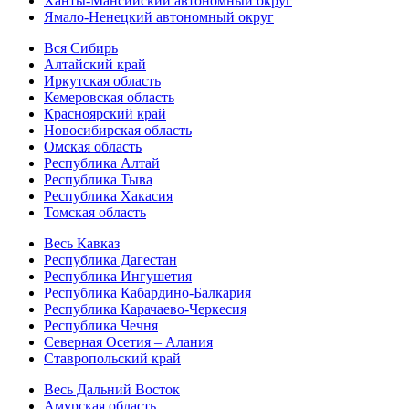
Ханты-Мансийский автономный округ
Ямало-Ненецкий автономный округ
Вся Сибирь
Алтайский край
Иркутская область
Кемеровская область
Красноярский край
Новосибирская область
Омская область
Республика Алтай
Республика Тыва
Республика Хакасия
Томская область
Весь Кавказ
Республика Дагестан
Республика Ингушетия
Республика Кабардино-Балкария
Республика Карачаево-Черкесия
Республика Чечня
Северная Осетия – Алания
Ставропольский край
Весь Дальний Восток
Амурская область