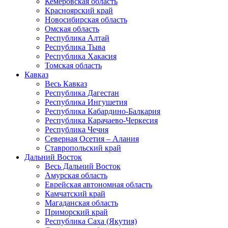
Кемеровская область
Красноярский край
Новосибирская область
Омская область
Республика Алтай
Республика Тыва
Республика Хакасия
Томская область
Кавказ
Весь Кавказ
Республика Дагестан
Республика Ингушетия
Республика Кабардино-Балкария
Республика Карачаево-Черкесия
Республика Чечня
Северная Осетия – Алания
Ставропольский край
Дальний Восток
Весь Дальний Восток
Амурская область
Еврейская автономная область
Камчатский край
Магаданская область
Приморский край
Республика Саха (Якутия)