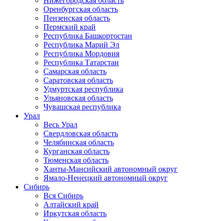
Нижегородская область
Оренбургская область
Пензенская область
Пермский край
Республика Башкортостан
Республика Марий Эл
Республика Мордовия
Республика Татарстан
Самарская область
Саратовская область
Удмуртская республика
Ульяновская область
Чувашская республика
Урал
Весь Урал
Свердловская область
Челябинская область
Курганская область
Тюменская область
Ханты-Мансийский автономный округ
Ямало-Ненецкий автономный округ
Сибирь
Вся Сибирь
Алтайский край
Иркутская область