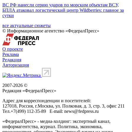
ВС РФ нанесли серию ударов по морским объектам ВСУ,
БПЛА атаковал логистический центр Wildberries: главное за
сутки
все актуальные сюжеты
© Информационное агентство «ФедералПресс»
О проекте
Реклама
Редакция
Авторизация
2007-2026 ©
Редакция «
ФедералПресс
»
Адрес для корреспонденции и посетителей:
127018
, Россия, г.
Москва
,
ул. Полковая, д. 3, стр. 3
, офис 211
Тел.
+7(499) 112-35-89
E-mail:
news@fedpress.ru
«ФедералПресс» - медиа-холдинг: экспертный канал,
информагентства, журнал. Политика, экономика,
происшествия, общество. Экспертный взгляд на жизнь