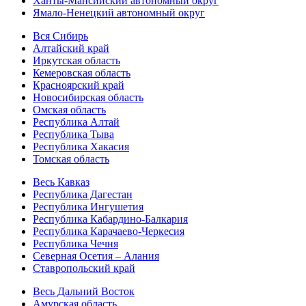
Ханты-Мансийский автономный округ
Ямало-Ненецкий автономный округ
Вся Сибирь
Алтайский край
Иркутская область
Кемеровская область
Красноярский край
Новосибирская область
Омская область
Республика Алтай
Республика Тыва
Республика Хакасия
Томская область
Весь Кавказ
Республика Дагестан
Республика Ингушетия
Республика Кабардино-Балкария
Республика Карачаево-Черкесия
Республика Чечня
Северная Осетия – Алания
Ставропольский край
Весь Дальний Восток
Амурская область