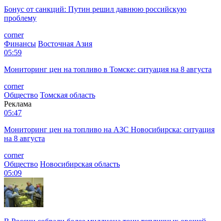
Бонус от санкций: Путин решил давнюю российскую
проблему
corner
Финансы
Восточная Азия
05:59
Мониторинг цен на топливо в Томске: ситуация на 8 августа
corner
Общество
Томская область
Реклама
05:47
Мониторинг цен на топливо на АЗС Новосибирска: ситуация
на 8 августа
corner
Общество
Новосибирская область
05:09