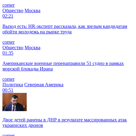
corner
Общество
Москва
02:21
Выход есть: HR-эксперт рассказала, как зрелым кандидатам
обойти молодежь на рынке труда
corner
Общество
Москва
01:35
Американские военные перенаправили 51 судно в рамках
морской блокады Ирана
corner
Политика
Северная Америка
00:51
Двое детей ранены в ДНР в результате массированных атак
украинских дронов
corner