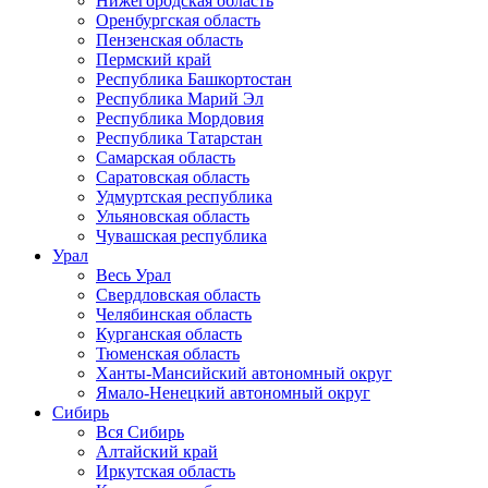
Нижегородская область
Оренбургская область
Пензенская область
Пермский край
Республика Башкортостан
Республика Марий Эл
Республика Мордовия
Республика Татарстан
Самарская область
Саратовская область
Удмуртская республика
Ульяновская область
Чувашская республика
Урал
Весь Урал
Свердловская область
Челябинская область
Курганская область
Тюменская область
Ханты-Мансийский автономный округ
Ямало-Ненецкий автономный округ
Сибирь
Вся Сибирь
Алтайский край
Иркутская область