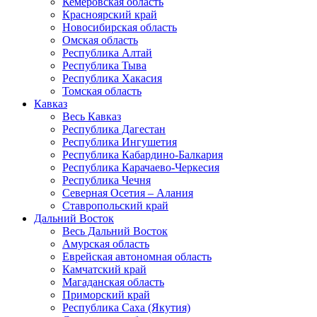
Кемеровская область
Красноярский край
Новосибирская область
Омская область
Республика Алтай
Республика Тыва
Республика Хакасия
Томская область
Кавказ
Весь Кавказ
Республика Дагестан
Республика Ингушетия
Республика Кабардино-Балкария
Республика Карачаево-Черкесия
Республика Чечня
Северная Осетия – Алания
Ставропольский край
Дальний Восток
Весь Дальний Восток
Амурская область
Еврейская автономная область
Камчатский край
Магаданская область
Приморский край
Республика Саха (Якутия)