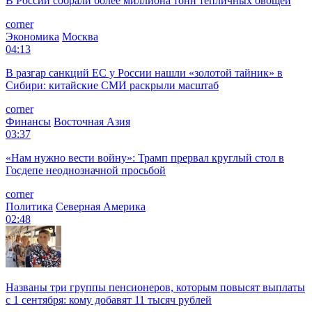
В России собрали более миллиона тонн тепличных овощей
corner
Экономика
Москва
04:13
В разгар санкций ЕС у России нашли «золотой тайник» в
Сибири: китайские СМИ раскрыли масштаб
corner
Финансы
Восточная Азия
03:37
«Нам нужно вести войну»: Трамп прервал круглый стол в
Госдепе неоднозначной просьбой
corner
Политика
Северная Америка
02:48
Названы три группы пенсионеров, которым повысят выплаты
с 1 сентября: кому добавят 11 тысяч рублей