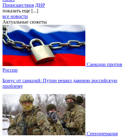
Происшествия
ДНР
показать еще [...]
все новости
Актуальные сюжеты
Санкции против
России
Бонус от санкций: Путин решил давнюю российскую
проблему
Спецоперация