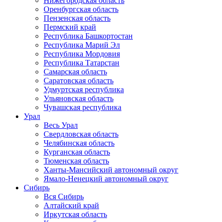
Нижегородская область
Оренбургская область
Пензенская область
Пермский край
Республика Башкортостан
Республика Марий Эл
Республика Мордовия
Республика Татарстан
Самарская область
Саратовская область
Удмуртская республика
Ульяновская область
Чувашская республика
Урал
Весь Урал
Свердловская область
Челябинская область
Курганская область
Тюменская область
Ханты-Мансийский автономный округ
Ямало-Ненецкий автономный округ
Сибирь
Вся Сибирь
Алтайский край
Иркутская область