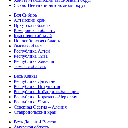
Ханты-Мансийский автономный округ
Ямало-Ненецкий автономный округ
Вся Сибирь
Алтайский край
Иркутская область
Кемеровская область
Красноярский край
Новосибирская область
Омская область
Республика Алтай
Республика Тыва
Республика Хакасия
Томская область
Весь Кавказ
Республика Дагестан
Республика Ингушетия
Республика Кабардино-Балкария
Республика Карачаево-Черкесия
Республика Чечня
Северная Осетия – Алания
Ставропольский край
Весь Дальний Восток
Амурская область