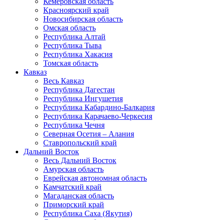
Кемеровская область
Красноярский край
Новосибирская область
Омская область
Республика Алтай
Республика Тыва
Республика Хакасия
Томская область
Кавказ
Весь Кавказ
Республика Дагестан
Республика Ингушетия
Республика Кабардино-Балкария
Республика Карачаево-Черкесия
Республика Чечня
Северная Осетия – Алания
Ставропольский край
Дальний Восток
Весь Дальний Восток
Амурская область
Еврейская автономная область
Камчатский край
Магаданская область
Приморский край
Республика Саха (Якутия)