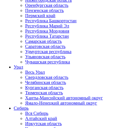
Нижегородская область
Оренбургская область
Пензенская область
Пермский край
Республика Башкортостан
Республика Марий Эл
Республика Мордовия
Республика Татарстан
Самарская область
Саратовская область
Удмуртская республика
Ульяновская область
Чувашская республика
Урал
Весь Урал
Свердловская область
Челябинская область
Курганская область
Тюменская область
Ханты-Мансийский автономный округ
Ямало-Ненецкий автономный округ
Сибирь
Вся Сибирь
Алтайский край
Иркутская область