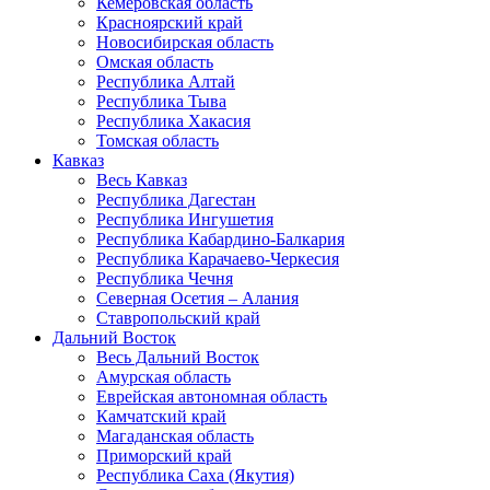
Кемеровская область
Красноярский край
Новосибирская область
Омская область
Республика Алтай
Республика Тыва
Республика Хакасия
Томская область
Кавказ
Весь Кавказ
Республика Дагестан
Республика Ингушетия
Республика Кабардино-Балкария
Республика Карачаево-Черкесия
Республика Чечня
Северная Осетия – Алания
Ставропольский край
Дальний Восток
Весь Дальний Восток
Амурская область
Еврейская автономная область
Камчатский край
Магаданская область
Приморский край
Республика Саха (Якутия)