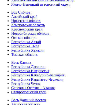
Ханты-Мансийский автономный округ
Ямало-Ненецкий автономный округ
Вся Сибирь
Алтайский край
Иркутская область
Кемеровская область
Красноярский край
Новосибирская область
Омская область
Республика Алтай
Республика Тыва
Республика Хакасия
Томская область
Весь Кавказ
Республика Дагестан
Республика Ингушетия
Республика Кабардино-Балкария
Республика Карачаево-Черкесия
Республика Чечня
Северная Осетия – Алания
Ставропольский край
Весь Дальний Восток
Амурская область