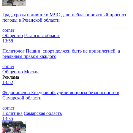
Град, грозы и ливни: в МЧС дали неблагоприятный прогноз
погоды в Рязанской области
corner
Общество
Рязанская область
13:58
Политолог Пашин: спорт должен быть не привилегией, а
реальным правом каждого
corner
Общество
Москва
Реклама
13:52
Федорищев и Евкуров обсудили вопросы безопасности в
Самарской области
corner
Политика
Самарская область
13:35