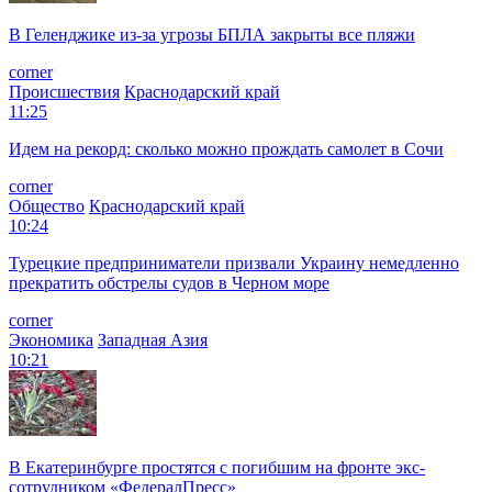
В Геленджике из-за угрозы БПЛА закрыты все пляжи
corner
Происшествия
Краснодарский край
11:25
Идем на рекорд: сколько можно прождать самолет в Сочи
corner
Общество
Краснодарский край
10:24
Турецкие предприниматели призвали Украину немедленно
прекратить обстрелы судов в Черном море
corner
Экономика
Западная Азия
10:21
В Екатеринбурге простятся с погибшим на фронте экс-
сотрудником «ФедералПресс»