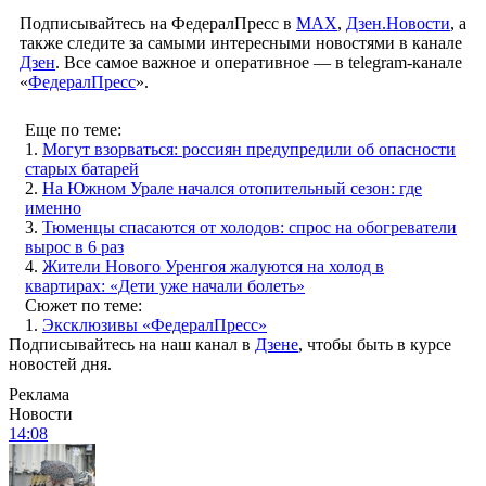
Подписывайтесь на ФедералПресс в
МАХ
,
Дзен.Новости
, а
также следите за самыми интересными новостями в канале
Дзен
. Все самое важное и оперативное — в telegram-канале
«
ФедералПресс
».
Еще по теме:
1.
Могут взорваться: россиян предупредили об опасности
старых батарей
2.
На Южном Урале начался отопительный сезон: где
именно
3.
Тюменцы спасаются от холодов: спрос на обогреватели
вырос в 6 раз
4.
Жители Нового Уренгоя жалуются на холод в
квартирах: «Дети уже начали болеть»
Сюжет по теме:
1.
Эксклюзивы «ФедералПресс»
Подписывайтесь на наш канал в
Дзене
, чтобы быть в курсе
новостей дня.
Реклама
Новости
14:08