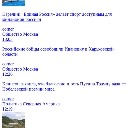
Карелин: «Единая Россия» делает спорт доступным для
миллионов россиян
corner
Общество
Москва
13:03
Российские бойцы освободили Ивановку в Харьковской
области
corner
Общество
Москва
12:26
Клинтон заявила, что благосклонность Путина Трампу важнее
Нобелевской премии мира
corner
Политика
Северная Америка
12:19