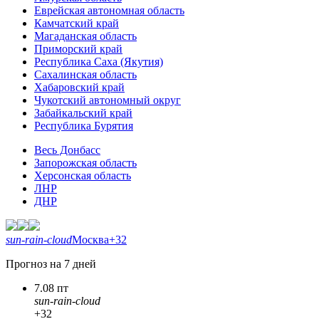
Еврейская автономная область
Камчатский край
Магаданская область
Приморский край
Республика Саха (Якутия)
Сахалинская область
Хабаровский край
Чукотский автономный округ
Забайкальский край
Республика Бурятия
Весь Донбасс
Запорожская область
Херсонская область
ЛНР
ДНР
sun-rain-cloud
Москва
+32
Прогноз на 7 дней
7.08 пт
sun-rain-cloud
+32