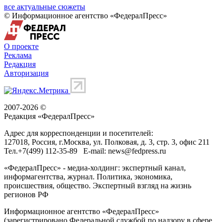
все актуальные сюжеты
© Информационное агентство «ФедералПресс»
О проекте
Реклама
Редакция
Авторизация
2007-2026 ©
Редакция «
ФедералПресс
»
Адрес для корреспонденции и посетителей:
127018
, Россия, г.
Москва
,
ул. Полковая, д. 3, стр. 3
, офис 211
Тел.
+7(499) 112-35-89
E-mail:
news@fedpress.ru
«ФедералПресс» - медиа-холдинг: экспертный канал,
информагентства, журнал. Политика, экономика,
происшествия, общество. Экспертный взгляд на жизнь
регионов РФ
Информационное агентство «ФедералПресс»
(зарегистрировано Федеральной службой по надзору в сфере