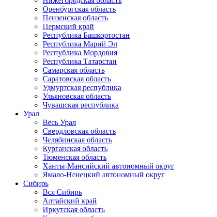
Нижегородская область
Оренбургская область
Пензенская область
Пермский край
Республика Башкортостан
Республика Марий Эл
Республика Мордовия
Республика Татарстан
Самарская область
Саратовская область
Удмуртская республика
Ульяновская область
Чувашская республика
Урал
Весь Урал
Свердловская область
Челябинская область
Курганская область
Тюменская область
Ханты-Мансийский автономный округ
Ямало-Ненецкий автономный округ
Сибирь
Вся Сибирь
Алтайский край
Иркутская область