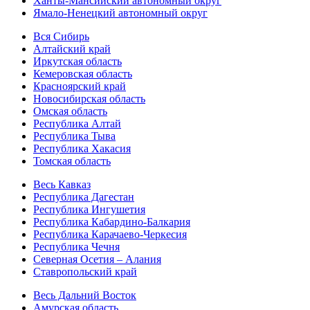
Ханты-Мансийский автономный округ
Ямало-Ненецкий автономный округ
Вся Сибирь
Алтайский край
Иркутская область
Кемеровская область
Красноярский край
Новосибирская область
Омская область
Республика Алтай
Республика Тыва
Республика Хакасия
Томская область
Весь Кавказ
Республика Дагестан
Республика Ингушетия
Республика Кабардино-Балкария
Республика Карачаево-Черкесия
Республика Чечня
Северная Осетия – Алания
Ставропольский край
Весь Дальний Восток
Амурская область