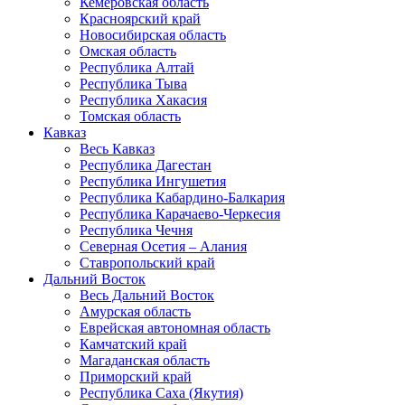
Кемеровская область
Красноярский край
Новосибирская область
Омская область
Республика Алтай
Республика Тыва
Республика Хакасия
Томская область
Кавказ
Весь Кавказ
Республика Дагестан
Республика Ингушетия
Республика Кабардино-Балкария
Республика Карачаево-Черкесия
Республика Чечня
Северная Осетия – Алания
Ставропольский край
Дальний Восток
Весь Дальний Восток
Амурская область
Еврейская автономная область
Камчатский край
Магаданская область
Приморский край
Республика Саха (Якутия)