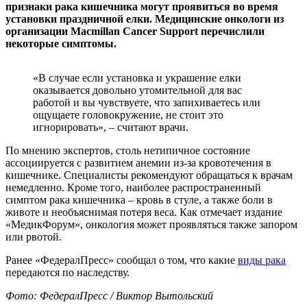
признаки рака кишечника могут проявиться во время
установки праздничной елки. Медицинские онкологи из
организации Macmillan Cancer Support перечислили
некоторые симптомы.
«В случае если установка и украшение елки
оказывается довольно утомительной для вас
работой и вы чувствуете, что запихиваетесь или
ощущаете головокружение, не стоит это
игнорировать», – считают врачи.
По мнению экспертов, столь нетипичное состояние
ассоциируется с развитием анемии из-за кровотечения в
кишечнике. Специалисты рекомендуют обращаться к врачам
немедленно. Кроме того, наиболее распространенный
симптом рака кишечника – кровь в стуле, а также боли в
животе и необъяснимая потеря веса. Как отмечает издание
«МедикФорум», онкология может проявляться также запором
или рвотой.
Ранее «ФедералПресс» сообщал о том, что какие
виды рака
передаются по наследству.
Фото: ФедералПресс / Виктор Вытольский