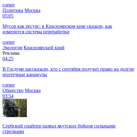
corner
Политика
Москва
05:05
Мусор как ресурс: в Красноярском крае сказали, как
изменится система переработки
corner
Экология
Красноярский край
Реклама
04:25
В Госдуме рассказали, кто с сентября получит право на долгие
ипотечные каникулы
corner
Общество
Москва
03:54
Сербский снайпер назвал якутских бойцов сильными
стрелками