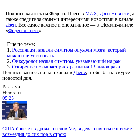
Подписывайтесь на ФедералПресс в
МАХ
,
Дзен.Новости
, а
также следите за самыми интересными новостями в канале
Дзен
. Все самое важное и оперативное — в telegram-канале
«
ФедералПресс
».
Еще по теме:
1.
Россиянам назвали симптом опухоли мозга, который
можно почувствовать
2.
Онкоуролог назвал симптом, указывающий на рак
3.
Ожирение повышает риск развития 13 видов рака
Подписывайтесь на наш канал в
Дзене
, чтобы быть в курсе
новостей дня.
Реклама
Новости
05:25
США бросает в дрожь от слов Медведева: советское оружие
возмездия до сих пор в строю