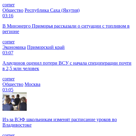
corner
Общество
Республика Саха (Якутия)
03:16
В Минэнерго Приморья рассказали о ситуации с топливом в
регионе
corner
Экономика
Приморский край
03:07
Алаудинов оценил потери ВСУ с начала спецоперации почти
в 2,5 млн человек
corner
Общество
Москва
03:05
Из-за ВЭФ школьникам изменят расписание уроков во
Владивостоке
corner