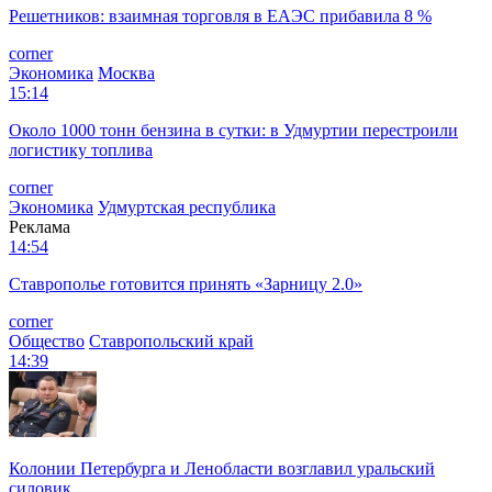
Решетников: взаимная торговля в ЕАЭС прибавила 8 %
corner
Экономика
Москва
15:14
Около 1000 тонн бензина в сутки: в Удмуртии перестроили
логистику топлива
corner
Экономика
Удмуртская республика
Реклама
14:54
Ставрополье готовится принять «Зарницу 2.0»
corner
Общество
Ставропольский край
14:39
Колонии Петербурга и Ленобласти возглавил уральский
силовик