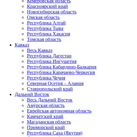
Кемеровская область
Красноярский край
Новосибирская область
Омская область
Республика Алтай
Республика Тыва
Республика Хакасия
Томская область
Кавказ
Весь Кавказ
Республика Дагестан
Республика Ингушетия
Республика Кабардино-Балкария
Республика Карачаево-Черкесия
Республика Чечня
Северная Осетия – Алания
Ставропольский край
Дальний Восток
Весь Дальний Восток
Амурская область
Еврейская автономная область
Камчатский край
Магаданская область
Приморский край
Республика Саха (Якутия)