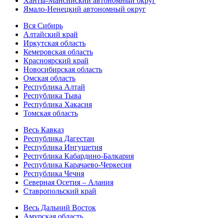
Ханты-Мансийский автономный округ
Ямало-Ненецкий автономный округ
Вся Сибирь
Алтайский край
Иркутская область
Кемеровская область
Красноярский край
Новосибирская область
Омская область
Республика Алтай
Республика Тыва
Республика Хакасия
Томская область
Весь Кавказ
Республика Дагестан
Республика Ингушетия
Республика Кабардино-Балкария
Республика Карачаево-Черкесия
Республика Чечня
Северная Осетия – Алания
Ставропольский край
Весь Дальний Восток
Амурская область