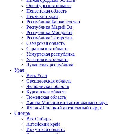
Нижегородская область
Оренбургская область
Пензенская область
Пермский край
Республика Башкортостан
Республика Марий Эл
Республика Мордовия
Республика Татарстан
Самарская область
Саратовская область
Удмуртская республика
Ульяновская область
Чувашская республика
Урал
Весь Урал
Свердловская область
Челябинская область
Курганская область
Тюменская область
Ханты-Мансийский автономный округ
Ямало-Ненецкий автономный округ
Сибирь
Вся Сибирь
Алтайский край
Иркутская область