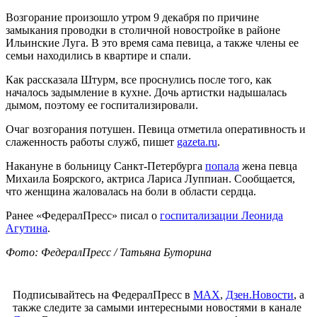
Возгорание произошло утром 9 декабря по причине
замыкания проводки в столичной новостройке в районе
Ильинские Луга. В это время сама певица, а также члены ее
семьи находились в квартире и спали.
Как рассказала Штурм, все проснулись после того, как
началось задымление в кухне. Дочь артистки надышалась
дымом, поэтому ее госпитализировали.
Очаг возгорания потушен. Певица отметила оперативность и
слаженность работы служб, пишет
gazeta.ru
.
Накануне в больницу Санкт-Петербурга
попала
жена певца
Михаила Боярского, актриса Лариса Луппиан. Сообщается,
что женщина жаловалась на боли в области сердца.
Ранее «ФедералПресс» писал о
госпитализации Леонида
Агутина
.
Фото: ФедералПресс / Татьяна Буторина
Подписывайтесь на ФедералПресс в
МАХ
,
Дзен.Новости
, а
также следите за самыми интересными новостями в канале