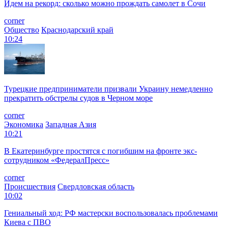
Идем на рекорд: сколько можно прождать самолет в Сочи
corner
Общество
Краснодарский край
10:24
Турецкие предприниматели призвали Украину немедленно
прекратить обстрелы судов в Черном море
corner
Экономика
Западная Азия
10:21
В Екатеринбурге простятся с погибшим на фронте экс-
сотрудником «ФедералПресс»
corner
Происшествия
Свердловская область
10:02
Гениальный ход: РФ мастерски воспользовалась проблемами
Киева с ПВО