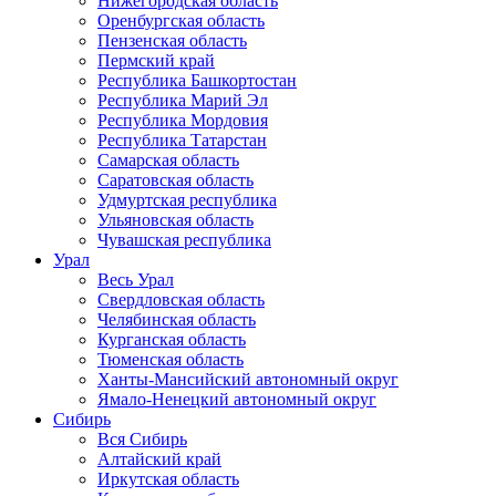
Нижегородская область
Оренбургская область
Пензенская область
Пермский край
Республика Башкортостан
Республика Марий Эл
Республика Мордовия
Республика Татарстан
Самарская область
Саратовская область
Удмуртская республика
Ульяновская область
Чувашская республика
Урал
Весь Урал
Свердловская область
Челябинская область
Курганская область
Тюменская область
Ханты-Мансийский автономный округ
Ямало-Ненецкий автономный округ
Сибирь
Вся Сибирь
Алтайский край
Иркутская область