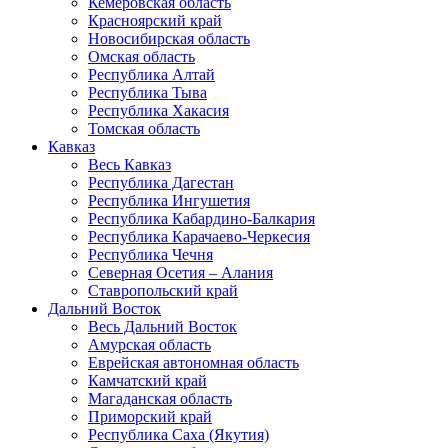
Кемеровская область
Красноярский край
Новосибирская область
Омская область
Республика Алтай
Республика Тыва
Республика Хакасия
Томская область
Кавказ
Весь Кавказ
Республика Дагестан
Республика Ингушетия
Республика Кабардино-Балкария
Республика Карачаево-Черкесия
Республика Чечня
Северная Осетия – Алания
Ставропольский край
Дальний Восток
Весь Дальний Восток
Амурская область
Еврейская автономная область
Камчатский край
Магаданская область
Приморский край
Республика Саха (Якутия)