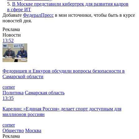
5.
В Москве представили кибертрек для развития кадров
в сфере ИТ
Добавьте
ФедералПресс
в мои источники, чтобы быть в курсе
новостей дня.
Реклама
Новости
13:52
Федорищев и Евкуров обсудили вопросы безопасности в
Самарской области
corner
Политика
Самарская область
13:35
Карелин: «Единая Россия» делает спорт доступным для
миллионов россиян
corner
Общество
Москва
Реклама