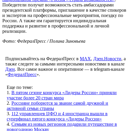
Победители получат возможность стать амбассадорами
президентской платформы, приглашение в качестве спикеров
и экспертов на профессиональные мероприятия, поездку по
России. А также им гарантируется индивидуальная
поддержка и развитие в профессиональной и личной
реализации.
Фото: ФедералПресс / Полина Зиновьева
Подписывайтесь на ФедералПресс в
МАХ
,
Дзен.Новости
, а
также следите за самыми интересными новостями в канале
Дзен
. Все самое важное и оперативное — в telegram-канале
«
ФедералПресс
».
Еще по теме:
1.
В пятом сезоне конкурса «Лидеры России» приняли
участие более 20 стран мира
2.
Россияне поборются за звание самой дружной и
активной семьи страны
3.
112 управленцев ЦФО и 4 иностранца вышли в
суперфинал пятого конкурса «Лидеры России»
4.
Семьям из новых регионов подарили путешествие в
новогоднюю Москву