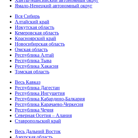
Ханты-Мансийский автономный округ
Ямало-Ненецкий автономный округ
Вся Сибирь
Алтайский край
Иркутская область
Кемеровская область
Красноярский край
Новосибирская область
Омская область
Республика Алтай
Республика Тыва
Республика Хакасия
Томская область
Весь Кавказ
Республика Дагестан
Республика Ингушетия
Республика Кабардино-Балкария
Республика Карачаево-Черкесия
Республика Чечня
Северная Осетия – Алания
Ставропольский край
Весь Дальний Восток
Амурская область