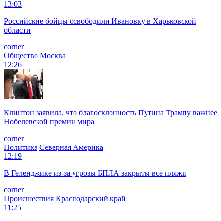
13:03
Российские бойцы освободили Ивановку в Харьковской
области
corner
Общество
Москва
12:26
Клинтон заявила, что благосклонность Путина Трампу важнее
Нобелевской премии мира
corner
Политика
Северная Америка
12:19
В Геленджике из-за угрозы БПЛА закрыты все пляжи
corner
Происшествия
Краснодарский край
11:25