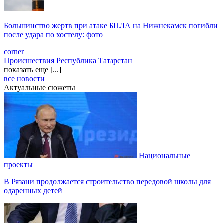
Большинство жертв при атаке БПЛА на Нижнекамск погибли
после удара по хостелу: фото
corner
Происшествия
Республика Татарстан
показать еще [...]
все новости
Актуальные сюжеты
Национальные
проекты
В Рязани продолжается строительство передовой школы для
одаренных детей