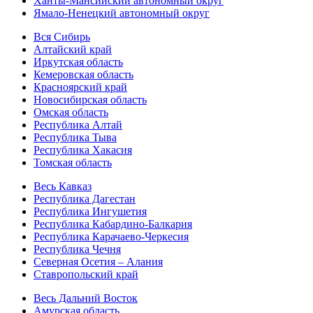
Ханты-Мансийский автономный округ
Ямало-Ненецкий автономный округ
Вся Сибирь
Алтайский край
Иркутская область
Кемеровская область
Красноярский край
Новосибирская область
Омская область
Республика Алтай
Республика Тыва
Республика Хакасия
Томская область
Весь Кавказ
Республика Дагестан
Республика Ингушетия
Республика Кабардино-Балкария
Республика Карачаево-Черкесия
Республика Чечня
Северная Осетия – Алания
Ставропольский край
Весь Дальний Восток
Амурская область