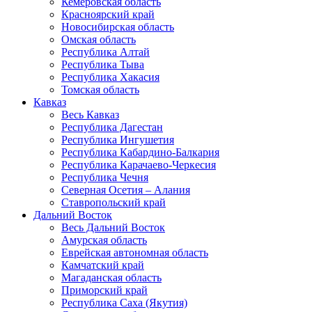
Кемеровская область
Красноярский край
Новосибирская область
Омская область
Республика Алтай
Республика Тыва
Республика Хакасия
Томская область
Кавказ
Весь Кавказ
Республика Дагестан
Республика Ингушетия
Республика Кабардино-Балкария
Республика Карачаево-Черкесия
Республика Чечня
Северная Осетия – Алания
Ставропольский край
Дальний Восток
Весь Дальний Восток
Амурская область
Еврейская автономная область
Камчатский край
Магаданская область
Приморский край
Республика Саха (Якутия)