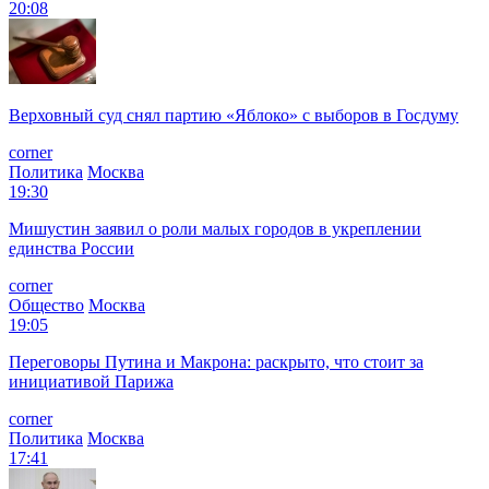
20:08
Верховный суд снял партию «Яблоко» с выборов в Госдуму
corner
Политика
Москва
19:30
Мишустин заявил о роли малых городов в укреплении
единства России
corner
Общество
Москва
19:05
Переговоры Путина и Макрона: раскрыто, что стоит за
инициативой Парижа
corner
Политика
Москва
17:41