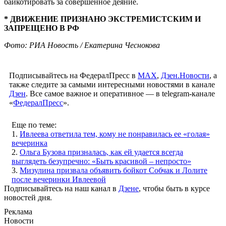
байкотировать за совершенное деяние.
* ДВИЖЕНИЕ ПРИЗНАНО ЭКСТРЕМИСТСКИМ И
ЗАПРЕЩЕНО В РФ
Фото: РИА Новость / Екатерина Чеснокова
Подписывайтесь на ФедералПресс в
МАХ
,
Дзен.Новости
, а
также следите за самыми интересными новостями в канале
Дзен
. Все самое важное и оперативное — в telegram-канале
«
ФедералПресс
».
Еще по теме:
1.
Ивлеева ответила тем, кому не понравилась ее «голая»
вечеринка
2.
Ольга Бузова призналась, как ей удается всегда
выглядеть безупречно: «Быть красивой – непросто»
3.
Мизулина призвала объявить бойкот Собчак и Лолите
после вечеринки Ивлеевой
Подписывайтесь на наш канал в
Дзене
, чтобы быть в курсе
новостей дня.
Реклама
Новости