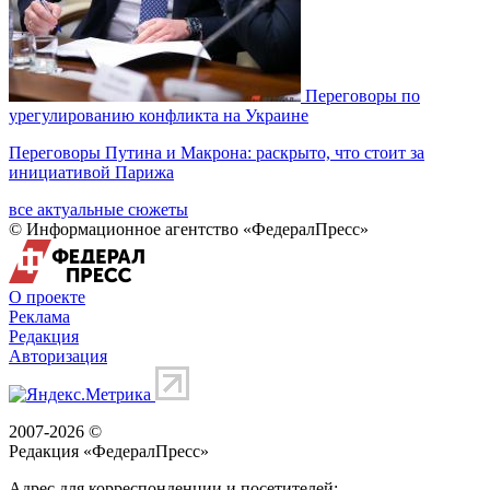
Переговоры по
урегулированию конфликта на Украине
Переговоры Путина и Макрона: раскрыто, что стоит за
инициативой Парижа
все актуальные сюжеты
© Информационное агентство «ФедералПресс»
О проекте
Реклама
Редакция
Авторизация
2007-2026 ©
Редакция «
ФедералПресс
»
Адрес для корреспонденции и посетителей: