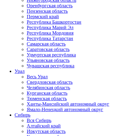
Нижегородская область
Оренбургская область
Пензенская область
Пермский край
Республика Башкортостан
Республика Марий Эл
Республика Мордовия
Республика Татарстан
Самарская область
Саратовская область
Удмуртская республика
Ульяновская область
Чувашская республика
Урал
Весь Урал
Свердловская область
Челябинская область
Курганская область
Тюменская область
Ханты-Мансийский автономный округ
Ямало-Ненецкий автономный округ
Сибирь
Вся Сибирь
Алтайский край
Иркутская область