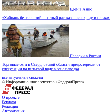
Едем в Азию
«Хайнань без иллюзий: честный рассказ о ценах, еде и пляжах
Паводки в России
Торговые сети в Свердловской области предостерегли от
спекуляции на питьевой воде в зоне паводка
все актуальные сюжеты
© Информационное агентство «ФедералПресс»
О проекте
Реклама
Редакция
Авторизация