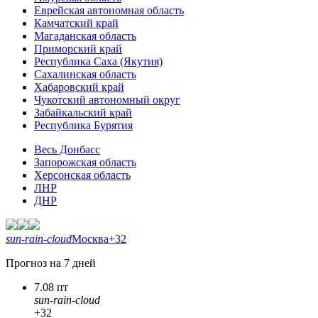
Еврейская автономная область
Камчатский край
Магаданская область
Приморский край
Республика Саха (Якутия)
Сахалинская область
Хабаровский край
Чукотский автономный округ
Забайкальский край
Республика Бурятия
Весь Донбасс
Запорожская область
Херсонская область
ЛНР
ДНР
sun-rain-cloud
Москва
+32
Прогноз на 7 дней
7.08 пт
sun-rain-cloud
+32