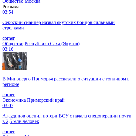
Общество
Москва
Реклама
03:54
Сербский снайпер назвал якутских бойцов сильными
стрелками
corner
Общество
Республика Саха (Якутия)
03:16
В Минэнерго Приморья рассказали о ситуации с топливом в
регионе
corner
Экономика
Приморский край
03:07
Алаудинов оценил потери ВСУ с начала спецоперации почти
в 2,5 млн человек
corner