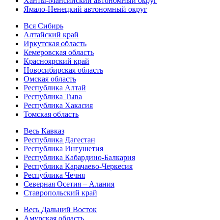
Ханты-Мансийский автономный округ
Ямало-Ненецкий автономный округ
Вся Сибирь
Алтайский край
Иркутская область
Кемеровская область
Красноярский край
Новосибирская область
Омская область
Республика Алтай
Республика Тыва
Республика Хакасия
Томская область
Весь Кавказ
Республика Дагестан
Республика Ингушетия
Республика Кабардино-Балкария
Республика Карачаево-Черкесия
Республика Чечня
Северная Осетия – Алания
Ставропольский край
Весь Дальний Восток
Амурская область