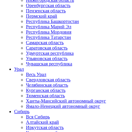
Нижегородская область
Оренбургская область
Пензенская область
Пермский край
Республика Башкортостан
Республика Марий Эл
Республика Мордовия
Республика Татарстан
Самарская область
Саратовская область
Удмуртская республика
Ульяновская область
Чувашская республика
Урал
Весь Урал
Свердловская область
Челябинская область
Курганская область
Тюменская область
Ханты-Мансийский автономный округ
Ямало-Ненецкий автономный округ
Сибирь
Вся Сибирь
Алтайский край
Иркутская область