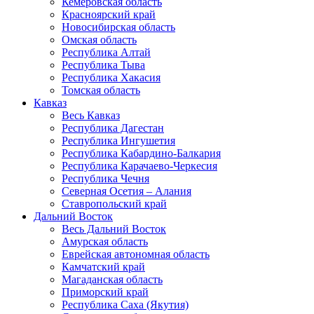
Кемеровская область
Красноярский край
Новосибирская область
Омская область
Республика Алтай
Республика Тыва
Республика Хакасия
Томская область
Кавказ
Весь Кавказ
Республика Дагестан
Республика Ингушетия
Республика Кабардино-Балкария
Республика Карачаево-Черкесия
Республика Чечня
Северная Осетия – Алания
Ставропольский край
Дальний Восток
Весь Дальний Восток
Амурская область
Еврейская автономная область
Камчатский край
Магаданская область
Приморский край
Республика Саха (Якутия)