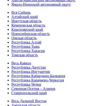
Ханты-Мансийский автономный округ
Ямало-Ненецкий автономный округ
Вся Сибирь
Алтайский край
Иркутская область
Кемеровская область
Красноярский край
Новосибирская область
Омская область
Республика Алтай
Республика Тыва
Республика Хакасия
Томская область
Весь Кавказ
Республика Дагестан
Республика Ингушетия
Республика Кабардино-Балкария
Республика Карачаево-Черкесия
Республика Чечня
Северная Осетия – Алания
Ставропольский край
Весь Дальний Восток
Амурская область