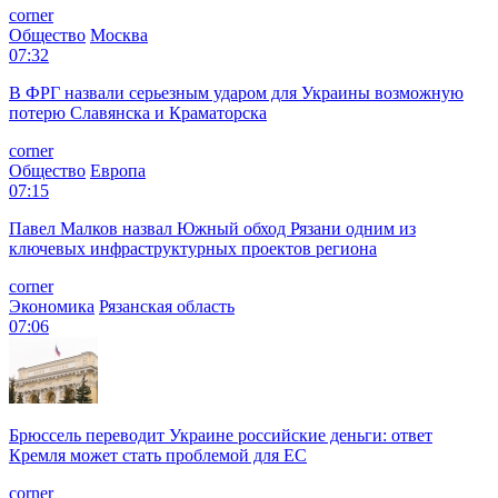
corner
Общество
Москва
07:32
В ФРГ назвали серьезным ударом для Украины возможную
потерю Славянска и Краматорска
corner
Общество
Европа
07:15
Павел Малков назвал Южный обход Рязани одним из
ключевых инфраструктурных проектов региона
corner
Экономика
Рязанская область
07:06
Брюссель переводит Украине российские деньги: ответ
Кремля может стать проблемой для EC
corner