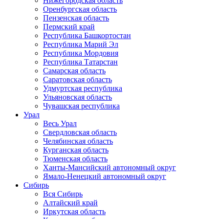
Нижегородская область
Оренбургская область
Пензенская область
Пермский край
Республика Башкортостан
Республика Марий Эл
Республика Мордовия
Республика Татарстан
Самарская область
Саратовская область
Удмуртская республика
Ульяновская область
Чувашская республика
Урал
Весь Урал
Свердловская область
Челябинская область
Курганская область
Тюменская область
Ханты-Мансийский автономный округ
Ямало-Ненецкий автономный округ
Сибирь
Вся Сибирь
Алтайский край
Иркутская область