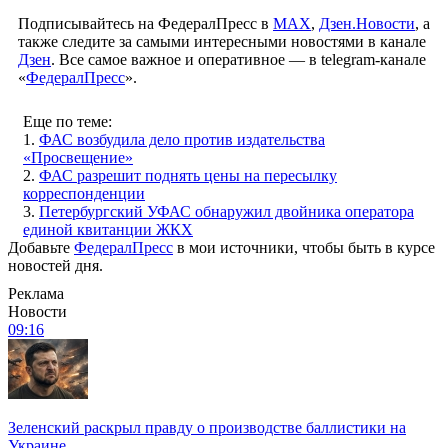
Подписывайтесь на ФедералПресс в
МАХ
,
Дзен.Новости
, а
также следите за самыми интересными новостями в канале
Дзен
. Все самое важное и оперативное — в telegram-канале
«
ФедералПресс
».
Еще по теме:
1.
ФАС возбудила дело против издательства
«Просвещение»
2.
ФАС разрешит поднять цены на пересылку
корреспонденции
3.
Петербургский УФАС обнаружил двойника оператора
единой квитанции ЖКХ
Добавьте
ФедералПресс
в мои источники, чтобы быть в курсе
новостей дня.
Реклама
Новости
09:16
Зеленский раскрыл правду о производстве баллистики на
Украине