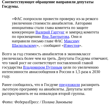
Соответствующее обращение направили депутаты
Госдумы.
«ФАС попросили провести проверку из-за резкого
увеличения стоимости авиабилетов. Авторами
инициативы стали глава комитета по защите
конкуренции
Валерий Гартунг
и зампред комитета
по просвещению
Яна Лантратова
. Они и
направили письмо главе ФАС
Максиму
Шаскольскому
», – сообщают «
Известия
».
Всего за год стоимость авиабилетов в экономклассе
увеличилась более чем на треть. Депутаты Госдумы отмечают,
что такой рост не соответствует поставленной главой
государства
Владимиром Путиным
цели по увеличению
интенсивности авиасообщения в России в 1,5 раза к 2030
году.
Ранее сообщалось, что в Госдуме
предложили
расширить
льготную программу на авиабилеты. Депутаты хотят
распространить ее на инвалидов второй группы.
Фото: ФедералПресс / Полина Зиновьева