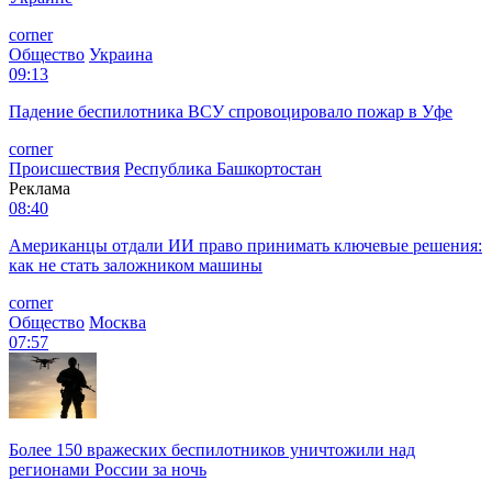
corner
Общество
Украина
09:13
Падение беспилотника ВСУ спровоцировало пожар в Уфе
corner
Происшествия
Республика Башкортостан
Реклама
08:40
Американцы отдали ИИ право принимать ключевые решения:
как не стать заложником машины
corner
Общество
Москва
07:57
Более 150 вражеских беспилотников уничтожили над
регионами России за ночь