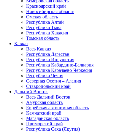
Кемеровская область
Красноярский край
Новосибирская область
Омская область
Республика Алтай
Республика Тыва
Республика Хакасия
Томская область
Кавказ
Весь Кавказ
Республика Дагестан
Республика Ингушетия
Республика Кабардино-Балкария
Республика Карачаево-Черкесия
Республика Чечня
Северная Осетия – Алания
Ставропольский край
Дальний Восток
Весь Дальний Восток
Амурская область
Еврейская автономная область
Камчатский край
Магаданская область
Приморский край
Республика Саха (Якутия)