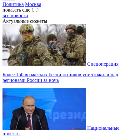
Политика
Москва
показать еще [...]
все новости
Актуальные сюжеты
Спецоперация
Более 150 вражеских беспилотников уничтожили над
регионами России за ночь
Национальные
проекты