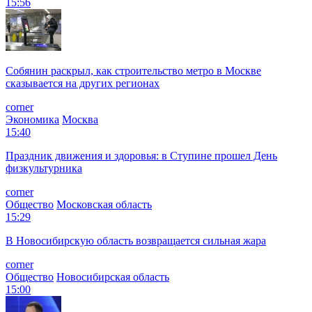
15:56
Собянин раскрыл, как строительство метро в Москве
сказывается на других регионах
corner
Экономика
Москва
15:40
Праздник движения и здоровья: в Ступине прошел День
физкультурника
corner
Общество
Московская область
15:29
В Новосибирскую область возвращается сильная жара
corner
Общество
Новосибирская область
15:00