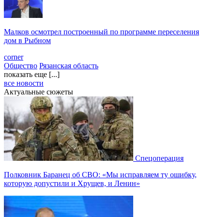
Малков осмотрел построенный по программе переселения
дом в Рыбном
corner
Общество
Рязанская область
показать еще [...]
все новости
Актуальные сюжеты
Спецоперация
Полковник Баранец об СВО: «Мы исправляем ту ошибку,
которую допустили и Хрущев, и Ленин»