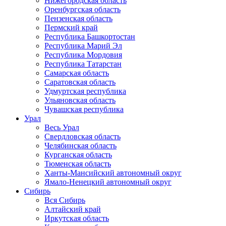
Нижегородская область
Оренбургская область
Пензенская область
Пермский край
Республика Башкортостан
Республика Марий Эл
Республика Мордовия
Республика Татарстан
Самарская область
Саратовская область
Удмуртская республика
Ульяновская область
Чувашская республика
Урал
Весь Урал
Свердловская область
Челябинская область
Курганская область
Тюменская область
Ханты-Мансийский автономный округ
Ямало-Ненецкий автономный округ
Сибирь
Вся Сибирь
Алтайский край
Иркутская область