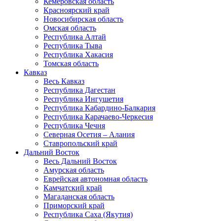
Кемеровская область
Красноярский край
Новосибирская область
Омская область
Республика Алтай
Республика Тыва
Республика Хакасия
Томская область
Кавказ
Весь Кавказ
Республика Дагестан
Республика Ингушетия
Республика Кабардино-Балкария
Республика Карачаево-Черкесия
Республика Чечня
Северная Осетия – Алания
Ставропольский край
Дальний Восток
Весь Дальний Восток
Амурская область
Еврейская автономная область
Камчатский край
Магаданская область
Приморский край
Республика Саха (Якутия)