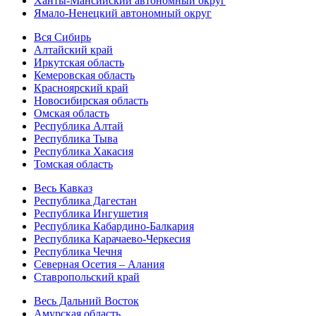
Ханты-Мансийский автономный округ
Ямало-Ненецкий автономный округ
Вся Сибирь
Алтайский край
Иркутская область
Кемеровская область
Красноярский край
Новосибирская область
Омская область
Республика Алтай
Республика Тыва
Республика Хакасия
Томская область
Весь Кавказ
Республика Дагестан
Республика Ингушетия
Республика Кабардино-Балкария
Республика Карачаево-Черкесия
Республика Чечня
Северная Осетия – Алания
Ставропольский край
Весь Дальний Восток
Амурская область