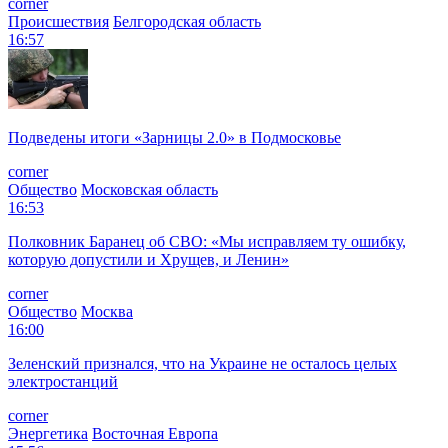
corner
Происшествия
Белгородская область
16:57
Подведены итоги «Зарницы 2.0» в Подмосковье
corner
Общество
Московская область
16:53
Полковник Баранец об СВО: «Мы исправляем ту ошибку,
которую допустили и Хрущев, и Ленин»
corner
Общество
Москва
16:00
Зеленский признался, что на Украине не осталось целых
электростанций
corner
Энергетика
Восточная Европа