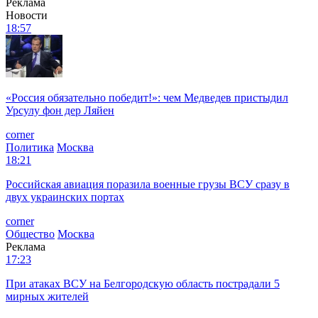
Реклама
Новости
18:57
«Россия обязательно победит!»: чем Медведев пристыдил
Урсулу фон дер Ляйен
corner
Политика
Москва
18:21
Российская авиация поразила военные грузы ВСУ сразу в
двух украинских портах
corner
Общество
Москва
Реклама
17:23
При атаках ВСУ на Белгородскую область пострадали 5
мирных жителей