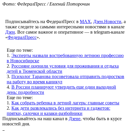
Фото: ФедералПресс / Евгений Поторочин
Подписывайтесь на ФедералПресс в
МАХ
,
Дзен.Новости
, а
также следите за самыми интересными новостями в канале
Дзен
. Все самое важное и оперативное — в telegram-канале
«
ФедералПресс
».
Еще по теме:
1.
Эксперты назвали востребованную летнюю профессию
в Новосибирске
2.
Россияне оценили условия для проживания и отдыха
детей в Тюменской области
3.
Психолог Таранова посоветовала отправить подростков
на работу во время каникул
4.
В России планируют утвердить еще один выходной
день: подробности
Еще по теме:
1.
Как собрать ребенка в летний лагерь: главные советы
2.
Как дети развлекались без интернета и гаджетов:
прятки, салочки и казаки-разбойники
Подписывайтесь на наш канал в
Дзене
, чтобы быть в курсе
новостей дня.