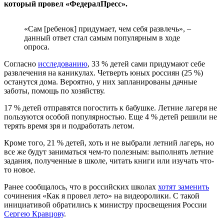
который провел «ФедералПресс».
«Сам [ребенок] придумает, чем себя развлечь», –
данный ответ стал самым популярным в ходе
опроса.
Согласно
исследованию
, 33 % детей сами придумают себе
развлечения на каникулах. Четверть юных россиян (25 %)
останутся дома. Вероятно, у них запланированы дачные
заботы, помощь по хозяйству.
17 % детей отправятся погостить к бабушке. Летние лагеря не
пользуются особой популярностью. Еще 4 % детей решили не
терять время зря и подработать летом.
Кроме того, 21 % детей, хоть и не выбрали летний лагерь, но
все же будут заниматься чем-то полезным: выполнять летние
задания, полученные в школе, читать книги или изучать что-
то новое.
Ранее сообщалось, что в российских школах
хотят заменить
сочинения «Как я провел лето» на видеоролики. С такой
инициативой обратились к министру просвещения России
Сергею Кравцову
.