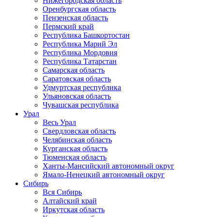
Нижегородская область
Оренбургская область
Пензенская область
Пермский край
Республика Башкортостан
Республика Марий Эл
Республика Мордовия
Республика Татарстан
Самарская область
Саратовская область
Удмуртская республика
Ульяновская область
Чувашская республика
Урал
Весь Урал
Свердловская область
Челябинская область
Курганская область
Тюменская область
Ханты-Мансийский автономный округ
Ямало-Ненецкий автономный округ
Сибирь
Вся Сибирь
Алтайский край
Иркутская область