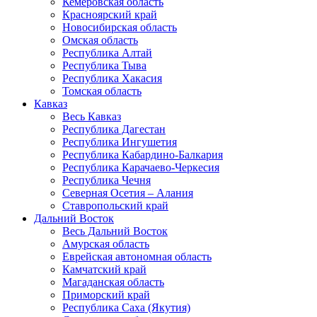
Кемеровская область
Красноярский край
Новосибирская область
Омская область
Республика Алтай
Республика Тыва
Республика Хакасия
Томская область
Кавказ
Весь Кавказ
Республика Дагестан
Республика Ингушетия
Республика Кабардино-Балкария
Республика Карачаево-Черкесия
Республика Чечня
Северная Осетия – Алания
Ставропольский край
Дальний Восток
Весь Дальний Восток
Амурская область
Еврейская автономная область
Камчатский край
Магаданская область
Приморский край
Республика Саха (Якутия)