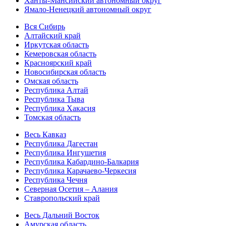
Ханты-Мансийский автономный округ
Ямало-Ненецкий автономный округ
Вся Сибирь
Алтайский край
Иркутская область
Кемеровская область
Красноярский край
Новосибирская область
Омская область
Республика Алтай
Республика Тыва
Республика Хакасия
Томская область
Весь Кавказ
Республика Дагестан
Республика Ингушетия
Республика Кабардино-Балкария
Республика Карачаево-Черкесия
Республика Чечня
Северная Осетия – Алания
Ставропольский край
Весь Дальний Восток
Амурская область