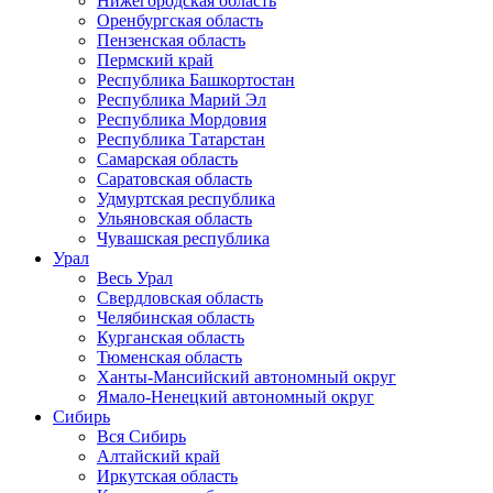
Нижегородская область
Оренбургская область
Пензенская область
Пермский край
Республика Башкортостан
Республика Марий Эл
Республика Мордовия
Республика Татарстан
Самарская область
Саратовская область
Удмуртская республика
Ульяновская область
Чувашская республика
Урал
Весь Урал
Свердловская область
Челябинская область
Курганская область
Тюменская область
Ханты-Мансийский автономный округ
Ямало-Ненецкий автономный округ
Сибирь
Вся Сибирь
Алтайский край
Иркутская область