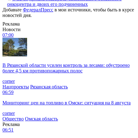
онкоцентра и двоих его подчиненных
Добавьте
ФедералПресс
в мои источники, чтобы быть в курсе
новостей дня.
Реклама
Новости
07:00
В Рязанской области усилен контроль за лесами: обустроено
более 4,5 км противопожарных полос
corner
Нацпроекты
Рязанская область
06:59
Мониторинг цен на топливо в Омске: ситуация на 8 августа
corner
Общество
Омская область
Реклама
06:51