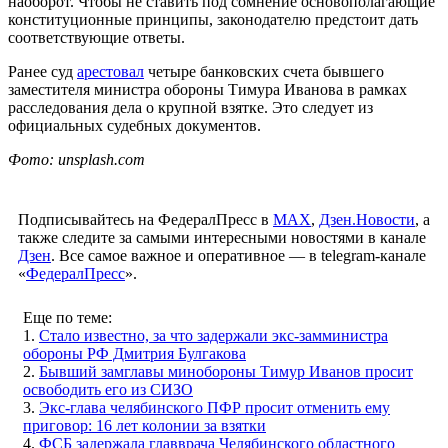
наоборот. Чтобы не ставить под сомнение основополагающие
конституционные принципы, законодателю предстоит дать
соответствующие ответы.
Ранее суд
арестовал
четыре банковских счета бывшего
заместителя министра обороны Тимура Иванова в рамках
расследования дела о крупной взятке. Это следует из
официальных судебных документов.
Фото: unsplash.com
Подписывайтесь на ФедералПресс в
МАХ
,
Дзен.Новости
, а
также следите за самыми интересными новостями в канале
Дзен
. Все самое важное и оперативное — в telegram-канале
«
ФедералПресс
».
Еще по теме:
1.
Стало известно, за что задержали экс-замминистра
обороны РФ Дмитрия Булгакова
2.
Бывший замглавы минобороны Тимур Иванов просит
освободить его из СИЗО
3.
Экс-глава челябинского ПФР просит отменить ему
приговор: 16 лет колонии за взятки
4.
ФСБ задержала главврача Челябинского областного