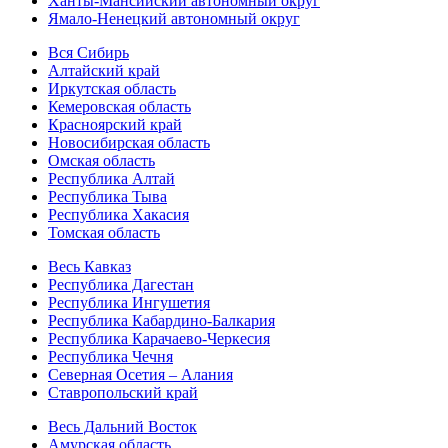
Ханты-Мансийский автономный округ
Ямало-Ненецкий автономный округ
Вся Сибирь
Алтайский край
Иркутская область
Кемеровская область
Красноярский край
Новосибирская область
Омская область
Республика Алтай
Республика Тыва
Республика Хакасия
Томская область
Весь Кавказ
Республика Дагестан
Республика Ингушетия
Республика Кабардино-Балкария
Республика Карачаево-Черкесия
Республика Чечня
Северная Осетия – Алания
Ставропольский край
Весь Дальний Восток
Амурская область