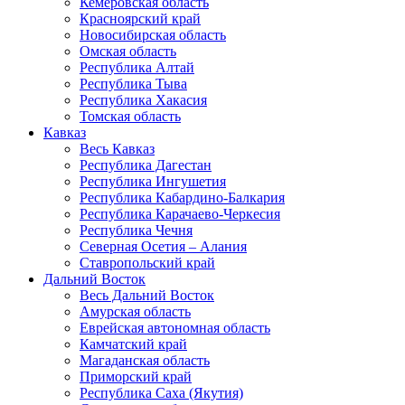
Кемеровская область
Красноярский край
Новосибирская область
Омская область
Республика Алтай
Республика Тыва
Республика Хакасия
Томская область
Кавказ
Весь Кавказ
Республика Дагестан
Республика Ингушетия
Республика Кабардино-Балкария
Республика Карачаево-Черкесия
Республика Чечня
Северная Осетия – Алания
Ставропольский край
Дальний Восток
Весь Дальний Восток
Амурская область
Еврейская автономная область
Камчатский край
Магаданская область
Приморский край
Республика Саха (Якутия)