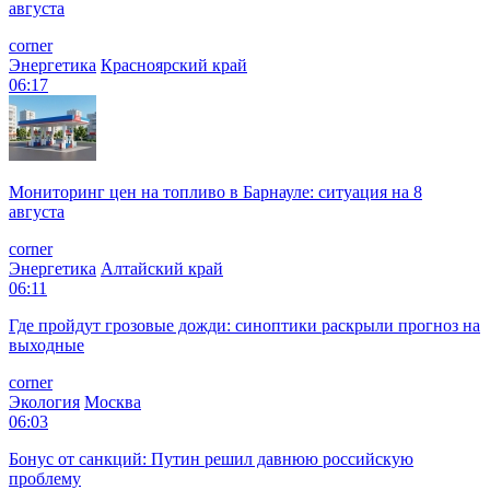
августа
corner
Энергетика
Красноярский край
06:17
Мониторинг цен на топливо в Барнауле: ситуация на 8
августа
corner
Энергетика
Алтайский край
06:11
Где пройдут грозовые дожди: синоптики раскрыли прогноз на
выходные
corner
Экология
Москва
06:03
Бонус от санкций: Путин решил давнюю российскую
проблему