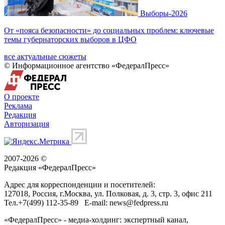
Выборы-2026
От «пояса безопасности» до социальных проблем: ключевые
темы губернаторских выборов в ЦФО
все актуальные сюжеты
© Информационное агентство «ФедералПресс»
О проекте
Реклама
Редакция
Авторизация
2007-2026 ©
Редакция «
ФедералПресс
»
Адрес для корреспонденции и посетителей:
127018
, Россия, г.
Москва
,
ул. Полковая, д. 3, стр. 3
, офис 211
Тел.
+7(499) 112-35-89
E-mail:
news@fedpress.ru
«ФедералПресс» - медиа-холдинг: экспертный канал,