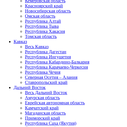
Кемеровская область
Красноярский край
Новосибирская область
Омская область
Республика Алтай
Республика Тыва
Республика Хакасия
Томская область
Кавказ
Весь Кавказ
Республика Дагестан
Республика Ингушетия
Республика Кабардино-Балкария
Республика Карачаево-Черкесия
Республика Чечня
Северная Осетия – Алания
Ставропольский край
Дальний Восток
Весь Дальний Восток
Амурская область
Еврейская автономная область
Камчатский край
Магаданская область
Приморский край
Республика Саха (Якутия)