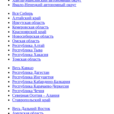
Ханты-Мансийский автономный округ
Ямало-Ненецкий автономный округ
Вся Сибирь
Алтайский край
Иркутская область
Кемеровская область
Красноярский край
Новосибирская область
Омская область
Республика Алтай
Республика Тыва
Республика Хакасия
Томская область
Весь Кавказ
Республика Дагестан
Республика Ингушетия
Республика Кабардино-Балкария
Республика Карачаево-Черкесия
Республика Чечня
Северная Осетия – Алания
Ставропольский край
Весь Дальний Восток
Амурская область