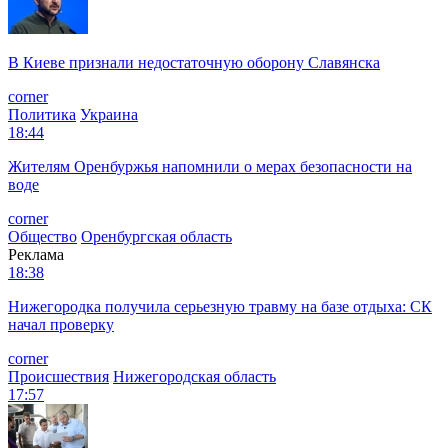
В Киеве признали недостаточную оборону Славянска
corner
Политика
Украина
18:44
Жителям Оренбуржья напомнили о мерах безопасности на
воде
corner
Общество
Оренбургская область
Реклама
18:38
Нижегородка получила серьезную травму на базе отдыха: СК
начал проверку
corner
Происшествия
Нижегородская область
17:57