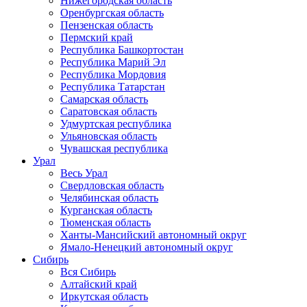
Нижегородская область
Оренбургская область
Пензенская область
Пермский край
Республика Башкортостан
Республика Марий Эл
Республика Мордовия
Республика Татарстан
Самарская область
Саратовская область
Удмуртская республика
Ульяновская область
Чувашская республика
Урал
Весь Урал
Свердловская область
Челябинская область
Курганская область
Тюменская область
Ханты-Мансийский автономный округ
Ямало-Ненецкий автономный округ
Сибирь
Вся Сибирь
Алтайский край
Иркутская область