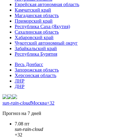
Еврейская автономная область
Камчатский край
Магаданская область
Приморский край
Республика Саха (Якутия)
Сахалинская область
Хабаровский край
Чукотский автономный округ
Забайкальский край
Республика Бурятия
Весь Донбасс
Запорожская область
Херсонская область
ЛНР
ДНР
sun-rain-cloud
Москва
+32
Прогноз на 7 дней
7.08 пт
sun-rain-cloud
+32