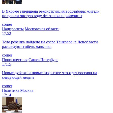
В Яхроме завершена реконструкция водозабора: жители
получили чистую воду без запаха и ржавчины
corner
Нацпроекты
Московская область
17:52
Тело ребенка найдено на озере Танковое: в Ленобласти
расследуют гибель мальчика
corner
Происшествия
Санкт-Петербург
17:15
Новые рубежи и новые открытия: что ждет россиян на
следующей неделе
corner
Политика
Москва
17:14