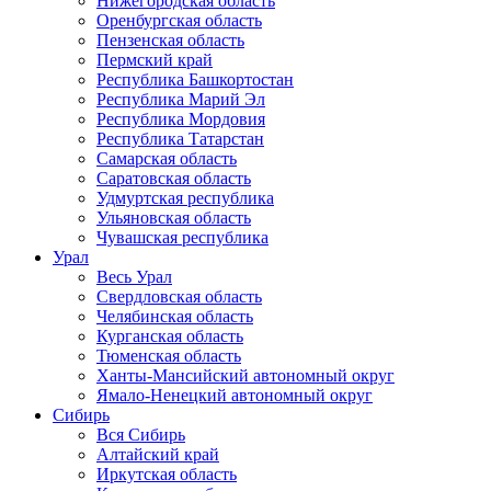
Нижегородская область
Оренбургская область
Пензенская область
Пермский край
Республика Башкортостан
Республика Марий Эл
Республика Мордовия
Республика Татарстан
Самарская область
Саратовская область
Удмуртская республика
Ульяновская область
Чувашская республика
Урал
Весь Урал
Свердловская область
Челябинская область
Курганская область
Тюменская область
Ханты-Мансийский автономный округ
Ямало-Ненецкий автономный округ
Сибирь
Вся Сибирь
Алтайский край
Иркутская область