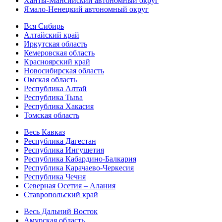
Ханты-Мансийский автономный округ
Ямало-Ненецкий автономный округ
Вся Сибирь
Алтайский край
Иркутская область
Кемеровская область
Красноярский край
Новосибирская область
Омская область
Республика Алтай
Республика Тыва
Республика Хакасия
Томская область
Весь Кавказ
Республика Дагестан
Республика Ингушетия
Республика Кабардино-Балкария
Республика Карачаево-Черкесия
Республика Чечня
Северная Осетия – Алания
Ставропольский край
Весь Дальний Восток
Амурская область