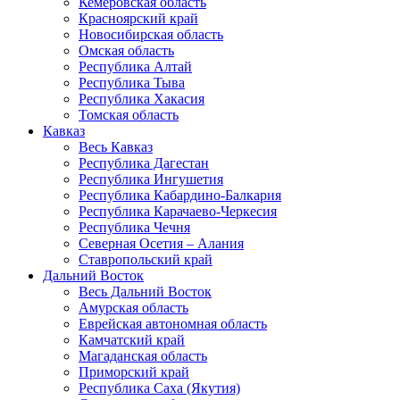
Кемеровская область
Красноярский край
Новосибирская область
Омская область
Республика Алтай
Республика Тыва
Республика Хакасия
Томская область
Кавказ
Весь Кавказ
Республика Дагестан
Республика Ингушетия
Республика Кабардино-Балкария
Республика Карачаево-Черкесия
Республика Чечня
Северная Осетия – Алания
Ставропольский край
Дальний Восток
Весь Дальний Восток
Амурская область
Еврейская автономная область
Камчатский край
Магаданская область
Приморский край
Республика Саха (Якутия)