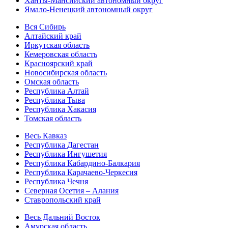
Ханты-Мансийский автономный округ
Ямало-Ненецкий автономный округ
Вся Сибирь
Алтайский край
Иркутская область
Кемеровская область
Красноярский край
Новосибирская область
Омская область
Республика Алтай
Республика Тыва
Республика Хакасия
Томская область
Весь Кавказ
Республика Дагестан
Республика Ингушетия
Республика Кабардино-Балкария
Республика Карачаево-Черкесия
Республика Чечня
Северная Осетия – Алания
Ставропольский край
Весь Дальний Восток
Амурская область