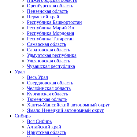
Нижегородская область
Оренбургская область
Пензенская область
Пермский край
Республика Башкортостан
Республика Марий Эл
Республика Мордовия
Республика Татарстан
Самарская область
Саратовская область
Удмуртская республика
Ульяновская область
Чувашская республика
Урал
Весь Урал
Свердловская область
Челябинская область
Курганская область
Тюменская область
Ханты-Мансийский автономный округ
Ямало-Ненецкий автономный округ
Сибирь
Вся Сибирь
Алтайский край
Иркутская область