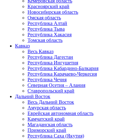
Кемеровская область
Красноярский край
Новосибирская область
Омская область
Республика Алтай
Республика Тыва
Республика Хакасия
Томская область
Кавказ
Весь Кавказ
Республика Дагестан
Республика Ингушетия
Республика Кабардино-Балкария
Республика Карачаево-Черкесия
Республика Чечня
Северная Осетия – Алания
Ставропольский край
Дальний Восток
Весь Дальний Восток
Амурская область
Еврейская автономная область
Камчатский край
Магаданская область
Приморский край
Республика Саха (Якутия)