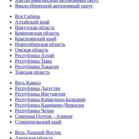
Ханты-Мансийский автономный округ
Ямало-Ненецкий автономный округ
Вся Сибирь
Алтайский край
Иркутская область
Кемеровская область
Красноярский край
Новосибирская область
Омская область
Республика Алтай
Республика Тыва
Республика Хакасия
Томская область
Весь Кавказ
Республика Дагестан
Республика Ингушетия
Республика Кабардино-Балкария
Республика Карачаево-Черкесия
Республика Чечня
Северная Осетия – Алания
Ставропольский край
Весь Дальний Восток
Амурская область