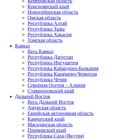
Кемеровская область
Красноярский край
Новосибирская область
Омская область
Республика Алтай
Республика Тыва
Республика Хакасия
Томская область
Кавказ
Весь Кавказ
Республика Дагестан
Республика Ингушетия
Республика Кабардино-Балкария
Республика Карачаево-Черкесия
Республика Чечня
Северная Осетия – Алания
Ставропольский край
Дальний Восток
Весь Дальний Восток
Амурская область
Еврейская автономная область
Камчатский край
Магаданская область
Приморский край
Республика Саха (Якутия)