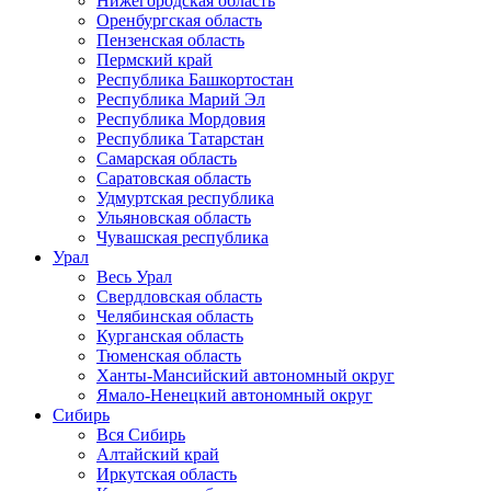
Нижегородская область
Оренбургская область
Пензенская область
Пермский край
Республика Башкортостан
Республика Марий Эл
Республика Мордовия
Республика Татарстан
Самарская область
Саратовская область
Удмуртская республика
Ульяновская область
Чувашская республика
Урал
Весь Урал
Свердловская область
Челябинская область
Курганская область
Тюменская область
Ханты-Мансийский автономный округ
Ямало-Ненецкий автономный округ
Сибирь
Вся Сибирь
Алтайский край
Иркутская область