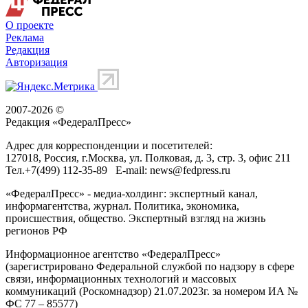
О проекте
Реклама
Редакция
Авторизация
2007-2026 ©
Редакция «
ФедералПресс
»
Адрес для корреспонденции и посетителей:
127018
, Россия, г.
Москва
,
ул. Полковая, д. 3, стр. 3
, офис 211
Тел.
+7(499) 112-35-89
E-mail:
news@fedpress.ru
«ФедералПресс» - медиа-холдинг: экспертный канал,
информагентства, журнал. Политика, экономика,
происшествия, общество. Экспертный взгляд на жизнь
регионов РФ
Информационное агентство «ФедералПресс»
(зарегистрировано Федеральной службой по надзору в сфере
связи, информационных технологий и массовых
коммуникаций (Роскомнадзор) 21.07.2023г. за номером ИА №
ФС 77 – 85577)