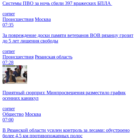
Системы ПВО за ночь сбили 397 вражеских БПЛА
corner
Происшествия
Москва
07:35
За повреждение доски памяти ветеранов ВОВ рязанцу грозит
до 5 лет лишения свободы
corner
Происшествия
Рязанская область
07:28
Приятный сюрприз: Минпросвещения разместило график
осенних каникул
corner
Общество
Москва
07:00
В Рязанской области усилен контроль за лесами: обустроено
более 4,5 км противопожарных полос