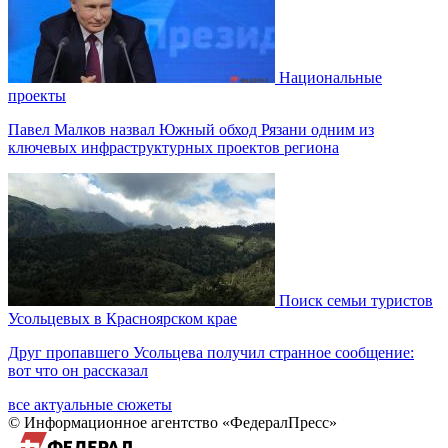
Национальные
проекты
Павел Малков назвал Южный обход Рязани одним из
ключевых инфраструктурных проектов региона
Поиск семьи туристов
Усольцевых в Красноярском крае
Друг пропавшего Усольцева получил странное сообщение:
вот что он рассказал
все актуальные сюжеты
© Информационное агентство «ФедералПресс»