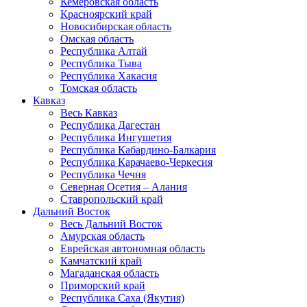
Кемеровская область
Красноярский край
Новосибирская область
Омская область
Республика Алтай
Республика Тыва
Республика Хакасия
Томская область
Кавказ
Весь Кавказ
Республика Дагестан
Республика Ингушетия
Республика Кабардино-Балкария
Республика Карачаево-Черкесия
Республика Чечня
Северная Осетия – Алания
Ставропольский край
Дальний Восток
Весь Дальний Восток
Амурская область
Еврейская автономная область
Камчатский край
Магаданская область
Приморский край
Республика Саха (Якутия)