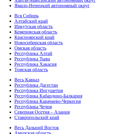
Ханты-Мансийский автономный округ
Ямало-Ненецкий автономный округ
Вся Сибирь
Алтайский край
Иркутская область
Кемеровская область
Красноярский край
Новосибирская область
Омская область
Республика Алтай
Республика Тыва
Республика Хакасия
Томская область
Весь Кавказ
Республика Дагестан
Республика Ингушетия
Республика Кабардино-Балкария
Республика Карачаево-Черкесия
Республика Чечня
Северная Осетия – Алания
Ставропольский край
Весь Дальний Восток
Амурская область