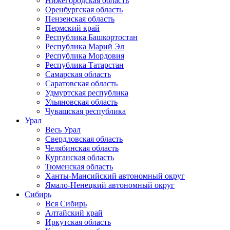
Нижегородская область
Оренбургская область
Пензенская область
Пермский край
Республика Башкортостан
Республика Марий Эл
Республика Мордовия
Республика Татарстан
Самарская область
Саратовская область
Удмуртская республика
Ульяновская область
Чувашская республика
Урал
Весь Урал
Свердловская область
Челябинская область
Курганская область
Тюменская область
Ханты-Мансийский автономный округ
Ямало-Ненецкий автономный округ
Сибирь
Вся Сибирь
Алтайский край
Иркутская область