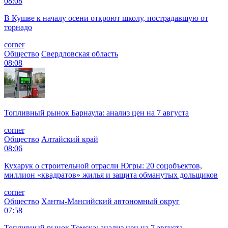
08:08
В Кушве к началу осени откроют школу, пострадавшую от
торнадо
corner
Общество
Свердловская область
08:08
Топливный рынок Барнаула: анализ цен на 7 августа
corner
Общество
Алтайский край
08:06
Кухарук о строительной отрасли Югры: 20 соцобъектов,
миллион «квадратов» жилья и защита обманутых дольщиков
corner
Общество
Ханты-Мансийский автономный округ
07:58
Топливный рынок Томска: анализ цен на 7 августа