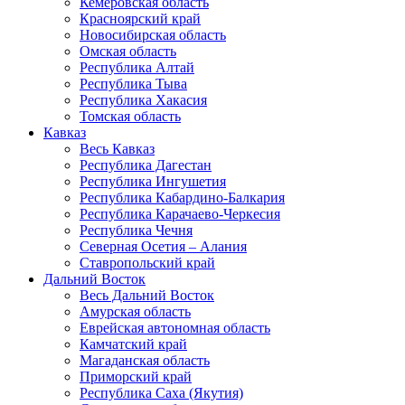
Кемеровская область
Красноярский край
Новосибирская область
Омская область
Республика Алтай
Республика Тыва
Республика Хакасия
Томская область
Кавказ
Весь Кавказ
Республика Дагестан
Республика Ингушетия
Республика Кабардино-Балкария
Республика Карачаево-Черкесия
Республика Чечня
Северная Осетия – Алания
Ставропольский край
Дальний Восток
Весь Дальний Восток
Амурская область
Еврейская автономная область
Камчатский край
Магаданская область
Приморский край
Республика Саха (Якутия)