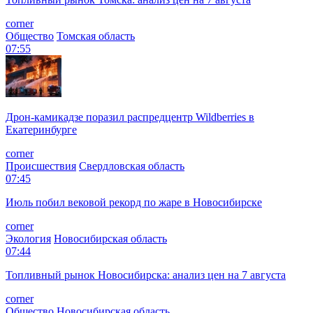
corner
Общество
Томская область
07:55
Дрон-камикадзе поразил распредцентр Wildberries в
Екатеринбурге
corner
Происшествия
Свердловская область
07:45
Июль побил вековой рекорд по жаре в Новосибирске
corner
Экология
Новосибирская область
07:44
Топливный рынок Новосибирска: анализ цен на 7 августа
corner
Общество
Новосибирская область