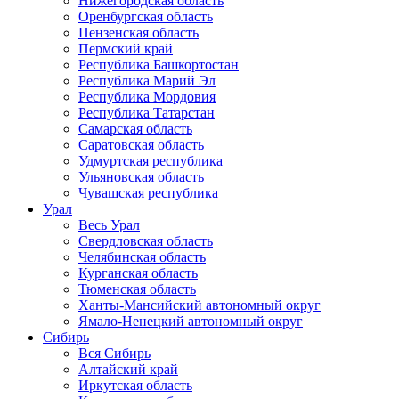
Нижегородская область
Оренбургская область
Пензенская область
Пермский край
Республика Башкортостан
Республика Марий Эл
Республика Мордовия
Республика Татарстан
Самарская область
Саратовская область
Удмуртская республика
Ульяновская область
Чувашская республика
Урал
Весь Урал
Свердловская область
Челябинская область
Курганская область
Тюменская область
Ханты-Мансийский автономный округ
Ямало-Ненецкий автономный округ
Сибирь
Вся Сибирь
Алтайский край
Иркутская область