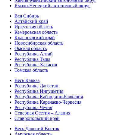
Ханты-Мансийский автономный округ
Ямало-Ненецкий автономный округ
Вся Сибирь
Алтайский край
Иркутская область
Кемеровская область
Красноярский край
Новосибирская область
Омская область
Республика Алтай
Республика Тыва
Республика Хакасия
Томская область
Весь Кавказ
Республика Дагестан
Республика Ингушетия
Республика Кабардино-Балкария
Республика Карачаево-Черкесия
Республика Чечня
Северная Осетия – Алания
Ставропольский край
Весь Дальний Восток
Амурская область