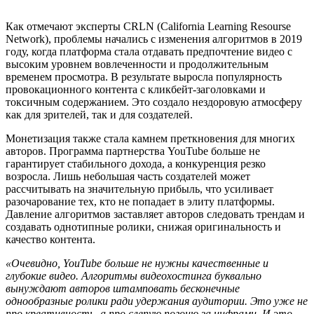
Как отмечают эксперты CRLN (California Learning Resourse
Network), проблемы начались с изменения алгоритмов в 2019
году, когда платформа стала отдавать предпочтение видео с
высоким уровнем вовлеченности и продолжительным
временем просмотра. В результате выросла популярность
провокационного контента с кликбейт-заголовками и
токсичным содержанием. Это создало нездоровую атмосферу
как для зрителей, так и для создателей.
Монетизация также стала камнем преткновения для многих
авторов. Программа партнерства YouTube больше не
гарантирует стабильного дохода, а конкуренция резко
возросла. Лишь небольшая часть создателей может
рассчитывать на значительную прибыль, что усиливает
разочарование тех, кто не попадает в элиту платформы.
Давление алгоритмов заставляет авторов следовать трендам и
создавать однотипные ролики, снижая оригинальность и
качество контента.
«Очевидно, YouTube больше не нужны качественные и
глубокие видео. Алгоритмы видеохостинга буквально
вынуждают авторов штамповать бесконечные
однообразные ролики ради удержания аудитории. Это уже не
про креативность, а про слепую погоню за цифрами. И это