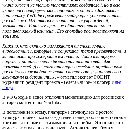
уничтожает не только талантливых создателей, но и всю
ценность платформы как источника знаний и вдохновения.
При этом у YouTube предвзятая модерация: удаляет каналы
российских СМИ, авторов контента, госучреждений,
музыкантов. В то же время не обращает внимания на
противоправный контент. Его спокойно распространяют на
YouTube.
Хорошо, что активно развиваются отечественные
видеохостинги, которые не допускают такой предвзятости и
халатности при модерации контента. Наши платформы
нацелены на обеспечение безопасной онлайн-среды для
пользователей. Для этого они строго следуют требованиям
российского законодательства и постоянно улучшают свои
механизмы киберзащиты»
, – отметил эксперт РОЦИТ,
журналист, резидент проекта «Телега Online» и блогер
Илья
Гогуа
.
В РФ Google и вовсе отключил монетизацию для российских
авторов контента на YouTube.
В дополнение к этому, платформа столкнулась с ростом
культуры отмены, когда создателей подвергают общественной
критике за старые высказывания или ошибки. Это привело к
атмосфере страха и самоцензуры. Авторы теперь боятся