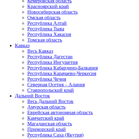
Кемеровская область
Красноярский край
Новосибирская область
Омская область
Республика Алтай
Республика Тыва
Республика Хакасия
Томская область
Кавказ
Весь Кавказ
Республика Дагестан
Республика Ингушетия
Республика Кабардино-Балкария
Республика Карачаево-Черкесия
Республика Чечня
Северная Осетия – Алания
Ставропольский край
Дальний Восток
Весь Дальний Восток
Амурская область
Еврейская автономная область
Камчатский край
Магаданская область
Приморский край
Республика Саха (Якутия)