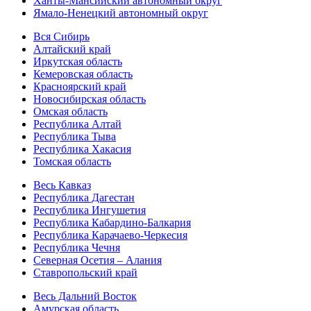
Ханты-Мансийский автономный округ
Ямало-Ненецкий автономный округ
Вся Сибирь
Алтайский край
Иркутская область
Кемеровская область
Красноярский край
Новосибирская область
Омская область
Республика Алтай
Республика Тыва
Республика Хакасия
Томская область
Весь Кавказ
Республика Дагестан
Республика Ингушетия
Республика Кабардино-Балкария
Республика Карачаево-Черкесия
Республика Чечня
Северная Осетия – Алания
Ставропольский край
Весь Дальний Восток
Амурская область