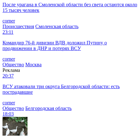
После урагана в Смоленской области без света остаются около
15 тысяч человек
corner
Происшествия
Смоленская область
23:11
Командир 76-й дивизии ВДВ доложил Путину о
продвижении в ДНР и потерях ВСУ
corner
Общество
Москва
Реклама
20:37
ВСУ атаковали три округа Белгородской области: есть
пострадавшие
corner
Общество
Белгородская область
18:03