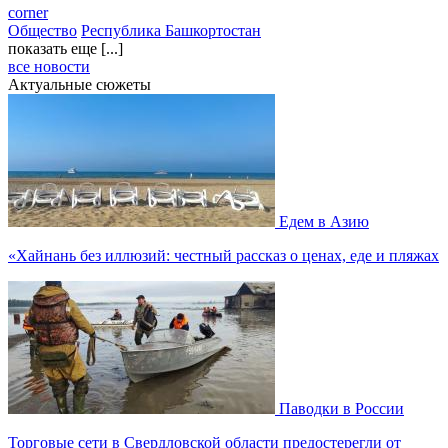
corner
Общество
Республика Башкортостан
показать еще [...]
все новости
Актуальные сюжеты
Едем в Азию
«Хайнань без иллюзий: честный рассказ о ценах, еде и пляжах
Паводки в России
Торговые сети в Свердловской области предостерегли от