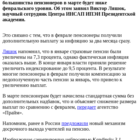
большинства пенсионеров в марте будет ниже
февральского уровня. Об этом заявил Виктор Ляшок,
научный сотрудник Центра ИНСАП ИПЭИ Президентской
академии.
Это связано с тем, что в феврале пенсионеры получили
дополнительную выплату за инфляцию за два месяца сразу.
Ляшок
напомнил, что в январе страховые пенсии были
увеличены на 7,3 процента, однако фактическая инфляция
оказалась выше. В конце января власти приняли решение
увеличить индексирование до 9,5 процента. В результате
многие пенсионеры в феврале получили компенсацию за
недополученную часть пенсии за январь, что привело к
увеличению выплат.
В марте пенсионерам будет начислена стандартная сумма без
дополнительных надбавок, что и объясняет снижение размера
выплат по сравнению с февралем,
передает
агентство
«Прайм».
Напомним, ранее в России
предложили
новый механизм
досрочного выхода учителей на пенсию.
Изображение сгенерировано нейросетью Kandinsky 3.1