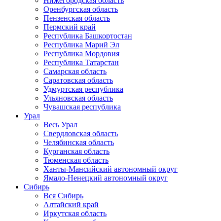
Нижегородская область
Оренбургская область
Пензенская область
Пермский край
Республика Башкортостан
Республика Марий Эл
Республика Мордовия
Республика Татарстан
Самарская область
Саратовская область
Удмуртская республика
Ульяновская область
Чувашская республика
Урал
Весь Урал
Свердловская область
Челябинская область
Курганская область
Тюменская область
Ханты-Мансийский автономный округ
Ямало-Ненецкий автономный округ
Сибирь
Вся Сибирь
Алтайский край
Иркутская область