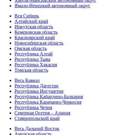
Ханты-Мансийский автономный округ
Ямало-Ненецкий автономный округ
Вся Сибирь
Алтайский край
Иркутская область
Кемеровская область
Красноярский край
Новосибирская область
Омская область
Республика Алтай
Республика Тыва
Республика Хакасия
Томская область
Весь Кавказ
Республика Дагестан
Республика Ингушетия
Республика Кабардино-Балкария
Республика Карачаево-Черкесия
Республика Чечня
Северная Осетия – Алания
Ставропольский край
Весь Дальний Восток
Амурская область