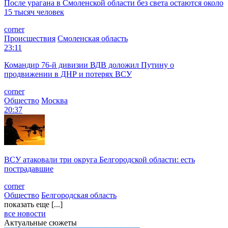
После урагана в Смоленской области без света остаются около
15 тысяч человек
corner
Происшествия
Смоленская область
23:11
Командир 76-й дивизии ВДВ доложил Путину о
продвижении в ДНР и потерях ВСУ
corner
Общество
Москва
20:37
ВСУ атаковали три округа Белгородской области: есть
пострадавшие
corner
Общество
Белгородская область
показать еще [...]
все новости
Актуальные сюжеты