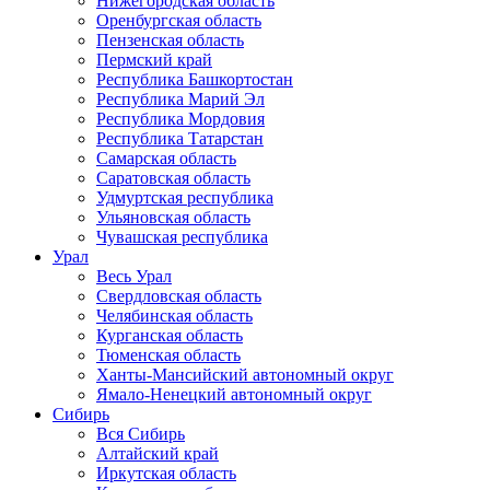
Нижегородская область
Оренбургская область
Пензенская область
Пермский край
Республика Башкортостан
Республика Марий Эл
Республика Мордовия
Республика Татарстан
Самарская область
Саратовская область
Удмуртская республика
Ульяновская область
Чувашская республика
Урал
Весь Урал
Свердловская область
Челябинская область
Курганская область
Тюменская область
Ханты-Мансийский автономный округ
Ямало-Ненецкий автономный округ
Сибирь
Вся Сибирь
Алтайский край
Иркутская область