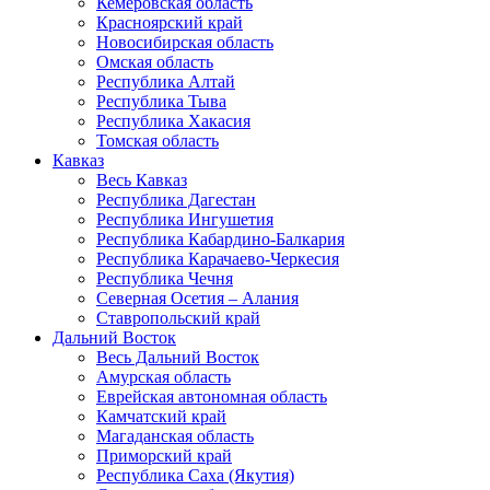
Кемеровская область
Красноярский край
Новосибирская область
Омская область
Республика Алтай
Республика Тыва
Республика Хакасия
Томская область
Кавказ
Весь Кавказ
Республика Дагестан
Республика Ингушетия
Республика Кабардино-Балкария
Республика Карачаево-Черкесия
Республика Чечня
Северная Осетия – Алания
Ставропольский край
Дальний Восток
Весь Дальний Восток
Амурская область
Еврейская автономная область
Камчатский край
Магаданская область
Приморский край
Республика Саха (Якутия)